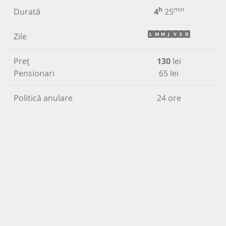
h
min
Durată
4
25
Zile
L
M
M
J
V
S
D
Preț
130
lei
Pensionari
65 lei
Politică anulare
24 ore