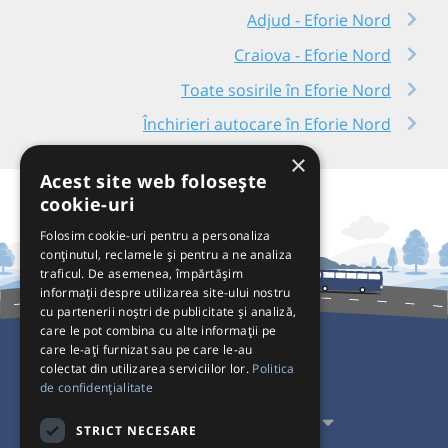
Adjud - Eforie Nord
Craiova - Eforie Nord
Toate sosirile în Eforie Nord
Închirieri autocare în Eforie Nord
×
Acest site web folosește
cookie-uri
Folosim cookie-uri pentru a personaliza
conținutul, reclamele și pentru a ne analiza
traficul. De asemenea, împărtășim
informații despre utilizarea site-ului nostru
cu partenerii noștri de publicitate și analiză,
care le pot combina cu alte informații pe
care le-ați furnizat sau pe care le-au
colectat din utilizarea serviciilor lor.
Politica
Pentru Călători
de confidențialitate
Pentru Transportatori
STRICT NECESARE