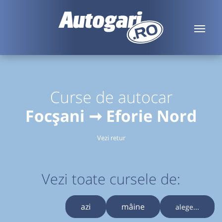
Curse de autocar
Focșani ➞ Eforie Nord
Vezi retur
Vezi toate cursele de:
azi
mâine
alege...