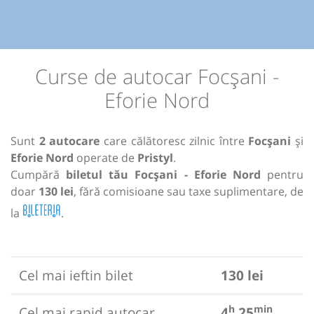
Curse de autocar Focșani -
Eforie Nord
Sunt
2 autocare
care călătoresc zilnic între
Focșani
și
Eforie Nord
operate de
Pristyl
.
Cumpără
biletul tău Focșani - Eforie Nord
pentru
doar
130 lei
, fără comisioane sau taxe suplimentare, de
la
.
Cel mai ieftin bilet
130 lei
h
min
Cel mai rapid autocar
4
25