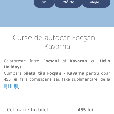
azi
mâine
alege...
Curse de autocar Focșani -
Kavarna
Călătorește între
Focșani
și
Kavarna
cu
Hello
Holidays
.
Cumpără
biletul tău Focșani - Kavarna
pentru doar
455 lei
, fără comisioane sau taxe suplimentare, de la
.
Cel mai ieftin bilet
455 lei