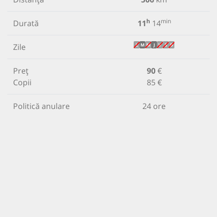
h
min
Durată
11
14
Zile
L
M
M
J
V
S
D
Preț
90
€
Copii
85 €
Politică anulare
24 ore