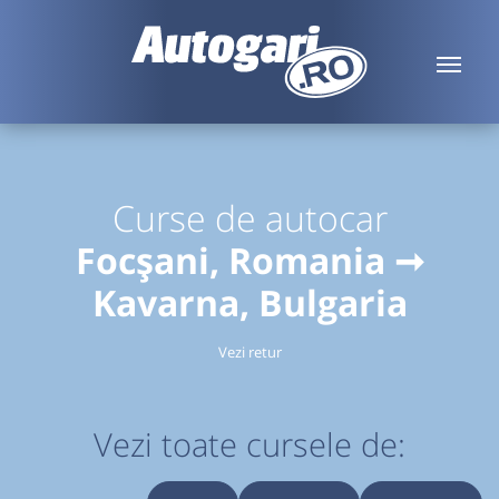
Curse de autocar
Focșani, Romania ➞
Kavarna, Bulgaria
Vezi retur
Vezi toate cursele de: