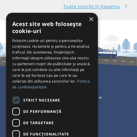
Toate sosirile în Kavarna
×
Acest site web folosește
cookie-uri
Folosim cookie-uri pentru a personaliza
conținutul, reclamele și pentru a ne analiza
traficul. De asemenea, împărtășim
informații despre utilizarea site-ului nostru
cu partenerii noștri de publicitate și analiză,
care le pot combina cu alte informații pe
care le-ați furnizat sau pe care le-au
colectat din utilizarea serviciilor lor.
Politica
Pentru Călători
de confidențialitate
Pentru Transportatori
STRICT NECESARE
Interacționăm
DE PERFORMANȚĂ
DE TARGETARE
Acceptăm plăți cu
DE FUNCŢIONALITATE