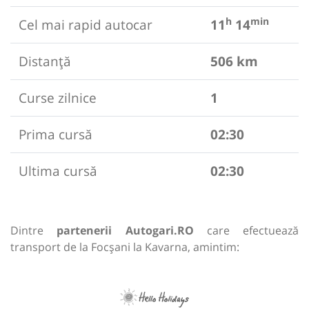
h
min
Cel mai rapid autocar
11
14
Distanță
506 km
Curse zilnice
1
Prima cursă
02:30
Ultima cursă
02:30
Dintre
partenerii Autogari.RO
care efectuează
transport de la Focșani la Kavarna, amintim: