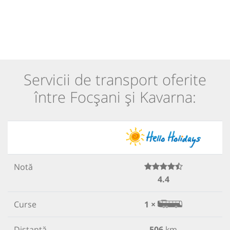
Servicii de transport oferite
între Focșani și Kavarna:
Notă
4.4
Curse
1 ×
Distanță
506
km