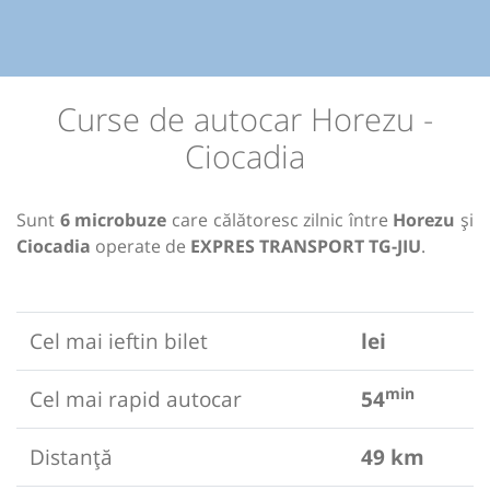
Curse de autocar Horezu -
Ciocadia
Sunt
6 microbuze
care călătoresc zilnic între
Horezu
și
Ciocadia
operate de
EXPRES TRANSPORT TG-JIU
.
Cel mai ieftin bilet
lei
min
Cel mai rapid autocar
54
Distanță
49 km