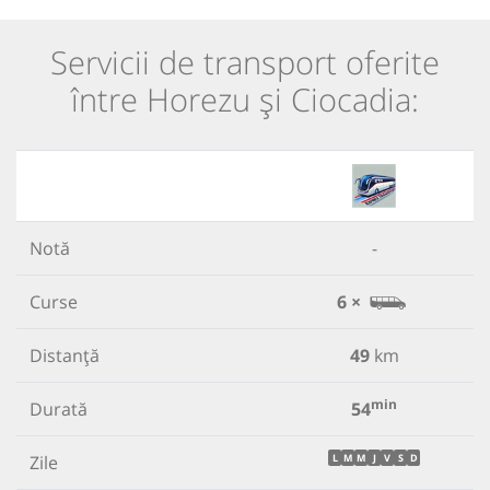
Servicii de transport oferite
între Horezu și Ciocadia:
Notă
-
Curse
6 ×
Distanță
49
km
min
Durată
54
Zile
L
M
M
J
V
S
D