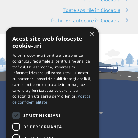
Toate sosirile în Ciocadia
Închirieri autocare în Ciocadia
×
Acest site web folosește
cookie-uri
Folosim cookie-uri pentru a personaliza
conținutul, reclamele și pentru a ne analiza
traficul. De asemenea, împărtășim
informații despre utilizarea site-ului nostru
cu partenerii noștri de publicitate și analiză,
care le pot combina cu alte informații pe
care le-ați furnizat sau pe care le-au
colectat din utilizarea serviciilor lor.
Politica
Pentru Călători
de confidențialitate
Pentru Transportatori
STRICT NECESARE
Interacționăm
DE PERFORMANȚĂ