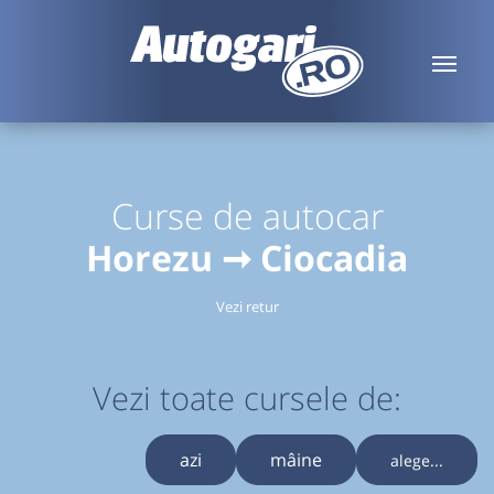
Curse de autocar
Horezu ➞ Ciocadia
Vezi retur
Vezi toate cursele de:
azi
mâine
alege...