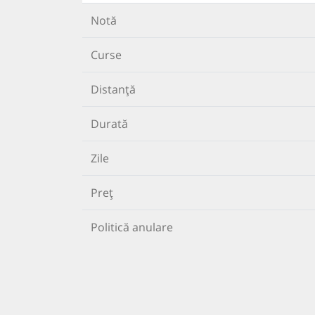
Notă
Curse
Distanță
Durată
Zile
Preț
Politică anulare