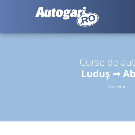
Curse de au
Luduș ➞ A
Vezi retur