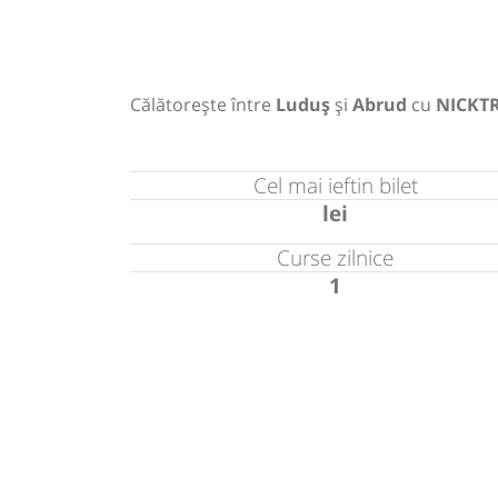
Călătorește între
Luduș
și
Abrud
cu
NICKT
Cel mai ieftin bilet
lei
Curse zilnice
1