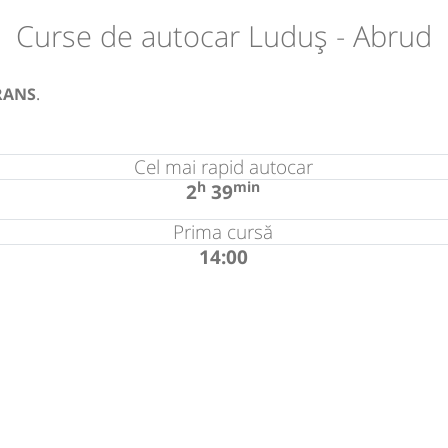
Curse de autocar Luduș - Abrud
RANS
.
Cel mai rapid autocar
h
min
2
39
Prima cursă
14:00