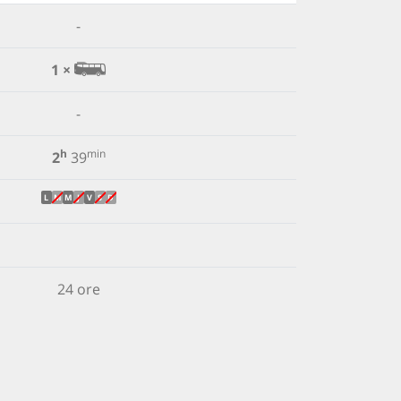
-
1 ×
-
h
min
2
39
L
M
M
J
V
S
D
24 ore