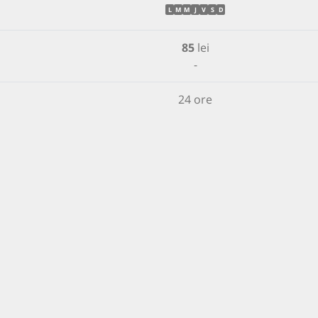
L
M
M
J
V
S
D
85
lei
-
24 ore