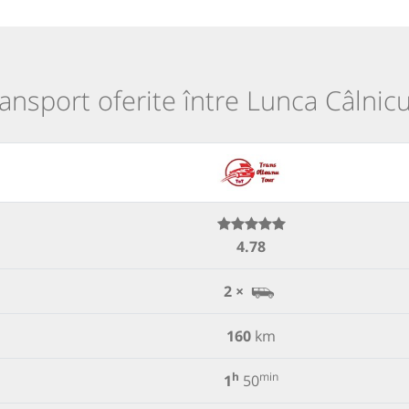
ransport oferite între Lunca Câlnicu
4.78
2 ×
160
km
h
min
1
50