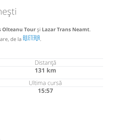
nești
s Olteanu Tour
și
Lazar Trans Neamt
.
are, de la
.
Distanță
131 km
Ultima cursă
15:57