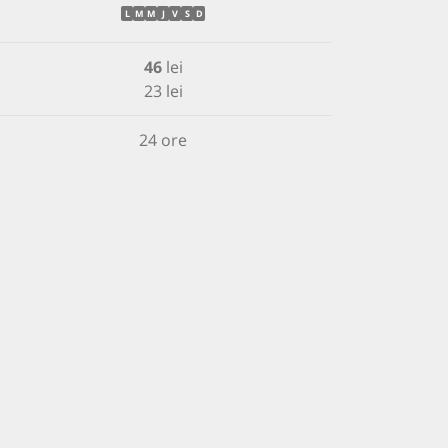
L
M
M
J
V
S
D
46
lei
23 lei
24 ore