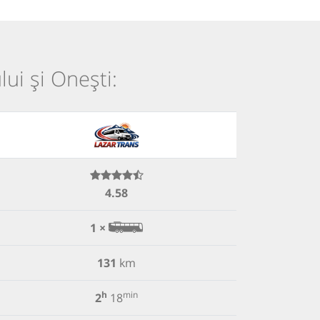
lui și Onești:
4.58
1 ×
131
km
h
min
2
18