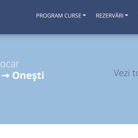
PROGRAM CURSE
REZERVĂRI
tocar
Vezi t
 ➞ Onești