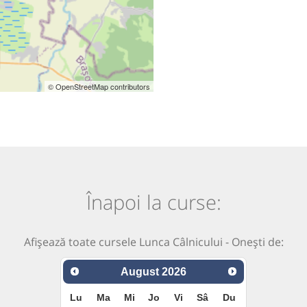
© OpenStreetMap contributors
Înapoi la curse:
Afișează toate cursele Lunca Câlnicului - Onești de:
August
2026
Lu
Ma
Mi
Jo
Vi
Sâ
Du