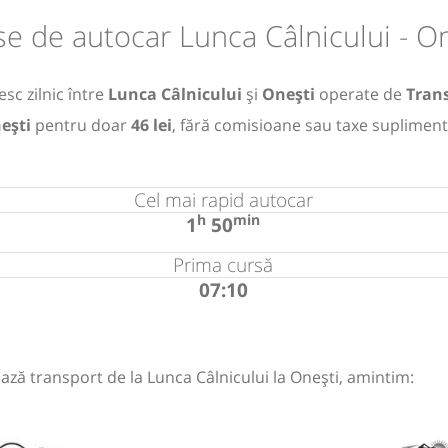
e de autocar Lunca Câlnicului - O
sc zilnic între
Lunca Câlnicului
și
Onești
operate de
Tran
ești
pentru doar
46 lei
, fără comisioane sau taxe supliment
Cel mai rapid autocar
h
min
1
50
Prima cursă
07:10
ază transport de la Lunca Câlnicului la Onești, amintim: