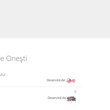
re Onești
ului
Deservită de:
Deservită de: