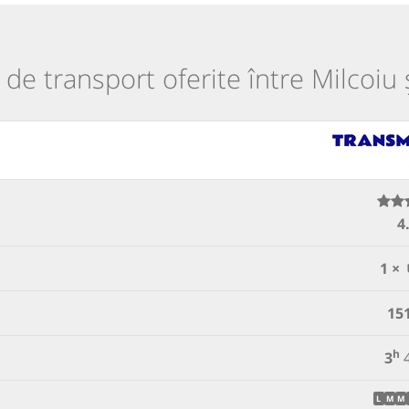
i de transport oferite între Milcoiu 
4
1 ×
15
h
3
L
M
M