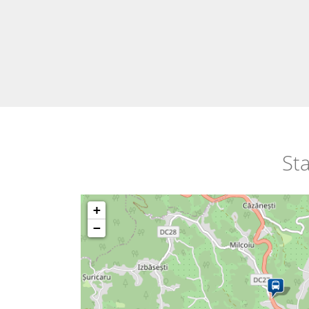
Sta
+
−