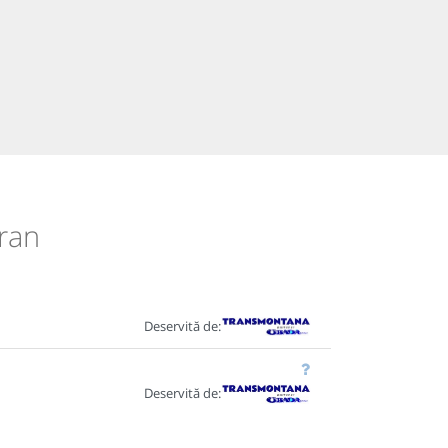
Bran
Deservită de:
Deservită de: