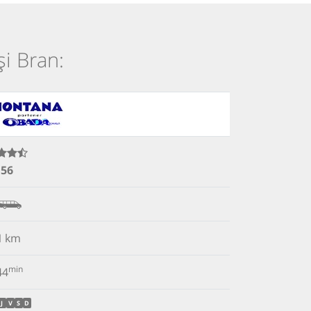
și Bran:
.56
1
km
min
44
J
V
S
D