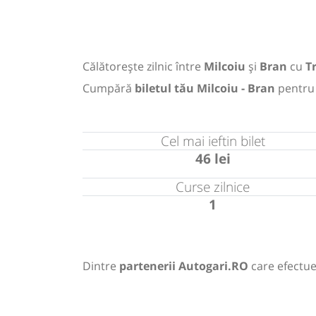
Călătorește zilnic între
Milcoiu
și
Bran
cu
T
Cumpără
biletul tău Milcoiu - Bran
pentru
Cel mai ieftin bilet
46 lei
Curse zilnice
1
Dintre
partenerii Autogari.RO
care efectue