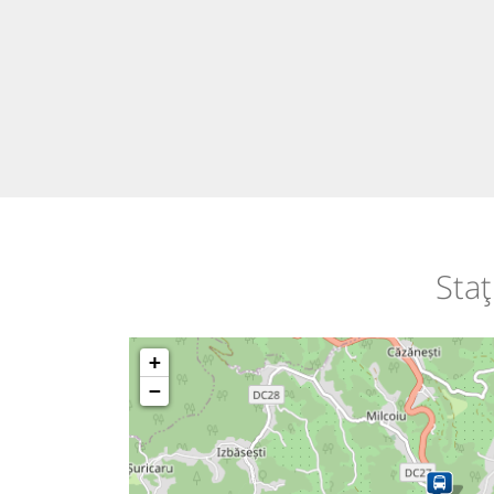
Staț
+
−