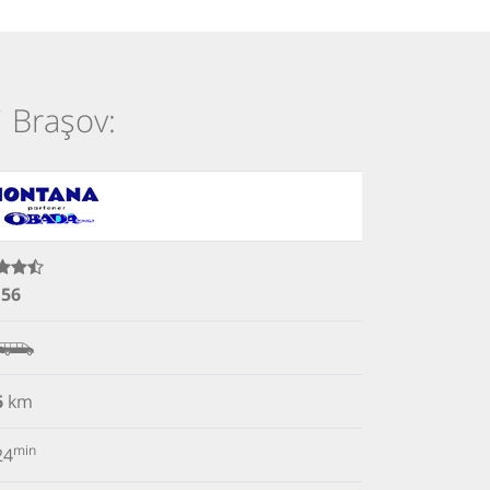
i Brașov:
.56
6
km
min
24