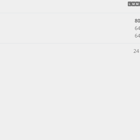
L
M
M
8
64
64
24