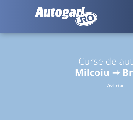
Curse de au
Milcoiu ➞ B
Vezi retur