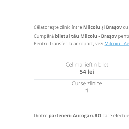
Călătorește zilnic între
Milcoiu
și
Brașov
c
Cumpără
biletul tău Milcoiu - Brașov
pent
Pentru transfer la aeroport, vezi
Milcoiu - 
Cel mai ieftin bilet
54 lei
Curse zilnice
1
Dintre
partenerii Autogari.RO
care efectue