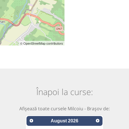
© OpenStreetMap contributors
Înapoi la curse:
Afișează toate cursele Milcoiu - Brașov de:
August
2026