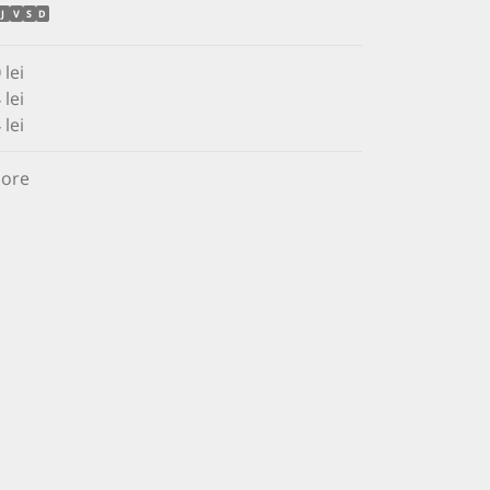
J
V
S
D
0
lei
 lei
 lei
 ore