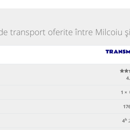
 de transport oferite între Milcoiu ș
4
1 ×
17
h
4