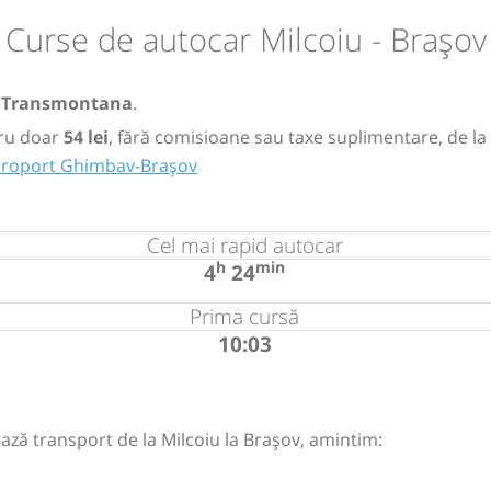
Curse de autocar Milcoiu - Brașov
u
Transmontana
.
ru doar
54 lei
, fără comisioane sau taxe suplimentare, de la
Aeroport Ghimbav-Brașov
Cel mai rapid autocar
h
min
4
24
Prima cursă
10:03
ază transport de la Milcoiu la Brașov, amintim: