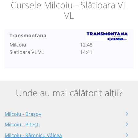
Cursele Milcoiu - Slătioara VL
VL
Transmontana
Milcoiu
12:48
Slatioara VL VL
14:41
Unde au mai călătorit alții?
Milcoiu - Brașov
Milcoiu - Pitești
Milcoiu - Râmnicu Vâlcea