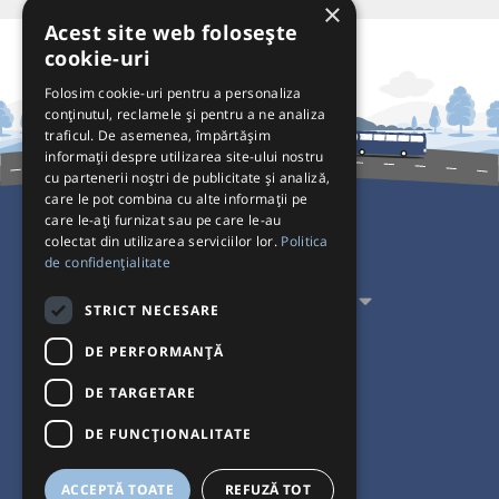
×
Acest site web folosește
cookie-uri
Folosim cookie-uri pentru a personaliza
conținutul, reclamele și pentru a ne analiza
traficul. De asemenea, împărtășim
informații despre utilizarea site-ului nostru
cu partenerii noștri de publicitate și analiză,
care le pot combina cu alte informații pe
care le-ați furnizat sau pe care le-au
colectat din utilizarea serviciilor lor.
Politica
Pentru Călători
de confidențialitate
Pentru Transportatori
STRICT NECESARE
Interacționăm
DE PERFORMANȚĂ
DE TARGETARE
Acceptăm plăți cu
DE FUNCŢIONALITATE
ACCEPTĂ TOATE
REFUZĂ TOT