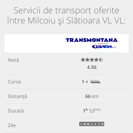
Servicii de transport oferite
între Milcoiu și Slătioara VL VL:
Notă
4.56
Curse
1 ×
Distanță
66
km
h
min
Durată
1
53
Zile
L
M
M
J
V
S
D