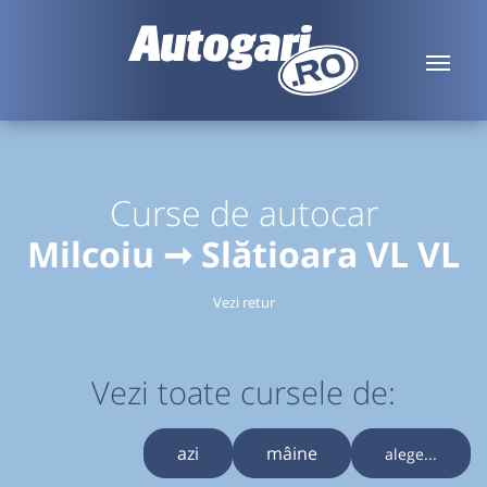
Curse de autocar
Milcoiu ➞ Slătioara VL VL
Vezi retur
Vezi toate cursele de:
azi
mâine
alege...