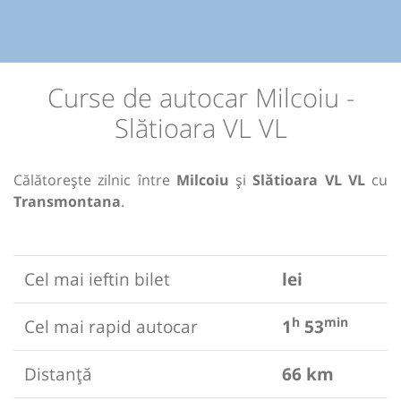
Curse de autocar Milcoiu -
Slătioara VL VL
Călătorește zilnic între
Milcoiu
și
Slătioara VL VL
cu
Transmontana
.
Cel mai ieftin bilet
lei
h
min
Cel mai rapid autocar
1
53
Distanță
66 km