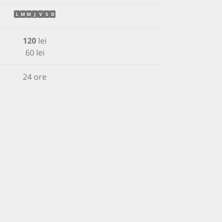
L
M
M
J
V
S
D
120
lei
60 lei
24 ore