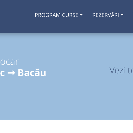
PROGRAM CURSE
REZERVĂRI
tocar
Vezi t
c ➞ Bacău