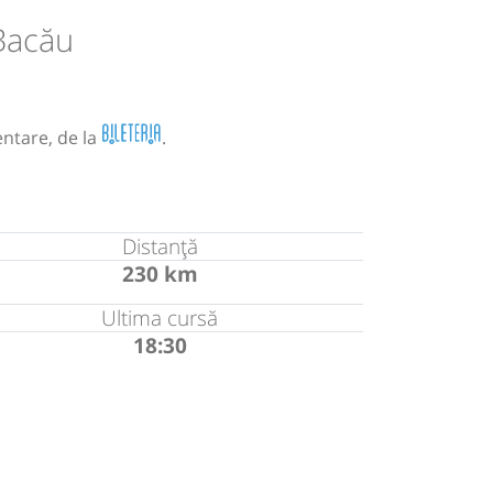
Bacău
entare, de la
.
Distanță
230 km
Ultima cursă
18:30