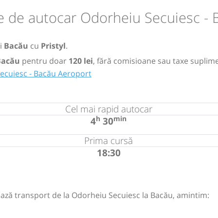
e de autocar Odorheiu Secuiesc - 
i
Bacău
cu
Pristyl
.
 Bacău
pentru doar
120 lei
, fără comisioane sau taxe suplim
ecuiesc - Bacău Aeroport
Cel mai rapid autocar
h
min
4
30
Prima cursă
18:30
ază transport de la Odorheiu Secuiesc la Bacău, amintim: