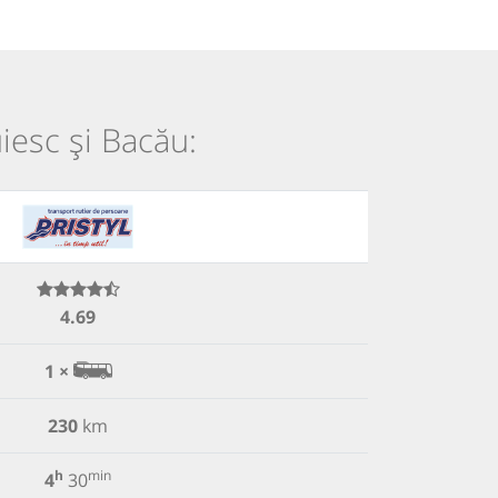
iesc și Bacău:
4.69
1 ×
230
km
h
min
4
30