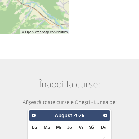
© OpenStreetMap contributors
Înapoi la curse:
Afișează toate cursele Onești - Lunga de:
August
2026
Lu
Ma
Mi
Jo
Vi
Sâ
Du
1
2