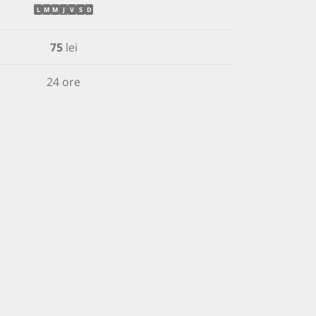
L
M
M
J
V
S
D
75
lei
24 ore