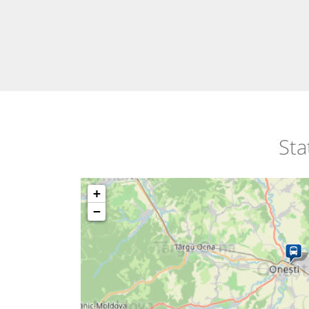
Sta
+
−