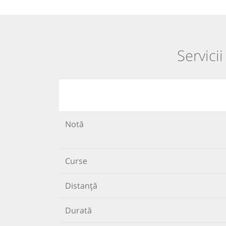
Servici
Notă
Curse
Distanță
Durată