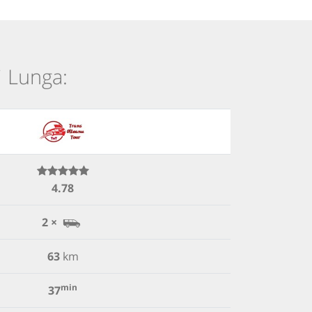
i Lunga:
4.78
2 ×
63
km
min
37