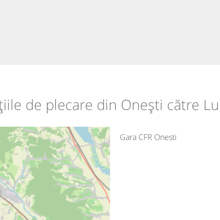
țiile de plecare din Onești către L
Gara CFR Onesti