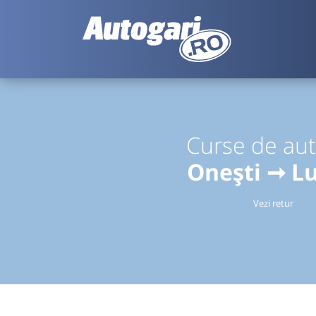
Curse de au
Onești ➞ L
Vezi retur