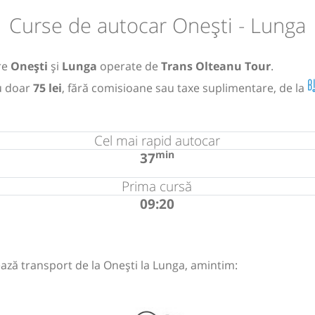
Curse de autocar Onești - Lunga
tre
Onești
și
Lunga
operate de
Trans Olteanu Tour
.
u doar
75 lei
, fără comisioane sau taxe suplimentare, de la
Cel mai rapid autocar
min
37
Prima cursă
09:20
ază transport de la Onești la Lunga, amintim: