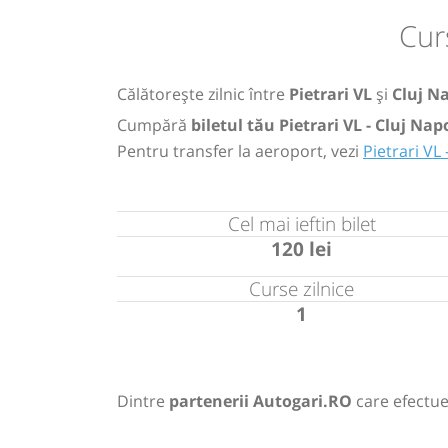
Cur
Călătorește zilnic între
Pietrari VL
și
Cluj N
Cumpără
biletul tău Pietrari VL - Cluj Na
Pentru transfer la aeroport, vezi
Pietrari VL
Cel mai ieftin bilet
120 lei
Curse zilnice
1
Dintre
partenerii Autogari.RO
care efectue