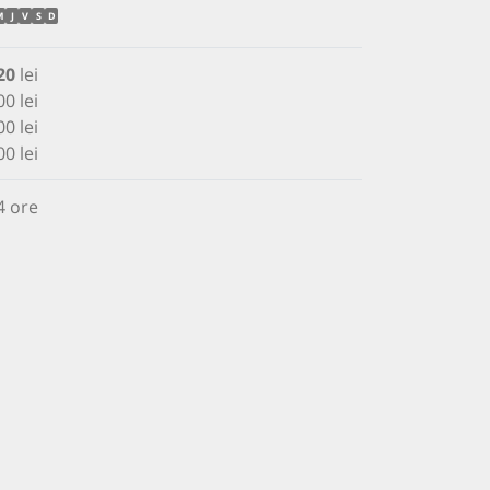
M
J
V
S
D
20
lei
00 lei
00 lei
00 lei
4 ore