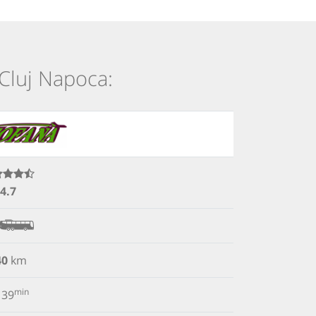
i Cluj Napoca:
4.7
40
km
min
39