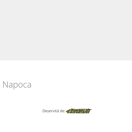
uj Napoca
Deservită de: