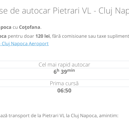
se de autocar Pietrari VL - Cluj Na
apoca
cu
Coțofana
.
poca
pentru doar
120 lei
, fără comisioane sau taxe supliment
 - Cluj Napoca Aeroport
Cel mai rapid autocar
h
min
6
39
Prima cursă
06:50
ază transport de la Pietrari VL la Cluj Napoca, amintim: