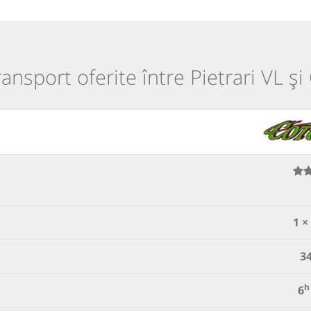
ransport oferite între Pietrari VL ș
1 ×
3
h
6