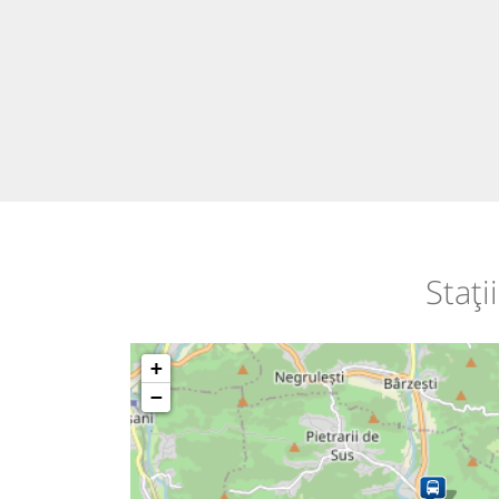
Stați
+
−