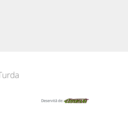
 Turda
Deservită de: