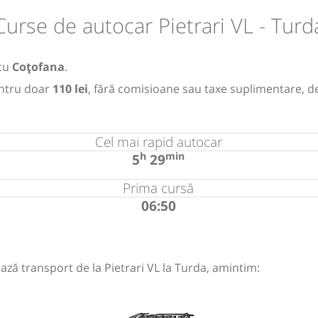
Curse de autocar Pietrari VL - Turd
cu
Coțofana
.
ntru doar
110 lei
, fără comisioane sau taxe suplimentare, d
Cel mai rapid autocar
h
min
5
29
Prima cursă
06:50
ază transport de la Pietrari VL la Turda, amintim: