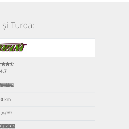
 și Turda:
4.7
10
km
min
29
M
J
V
S
D