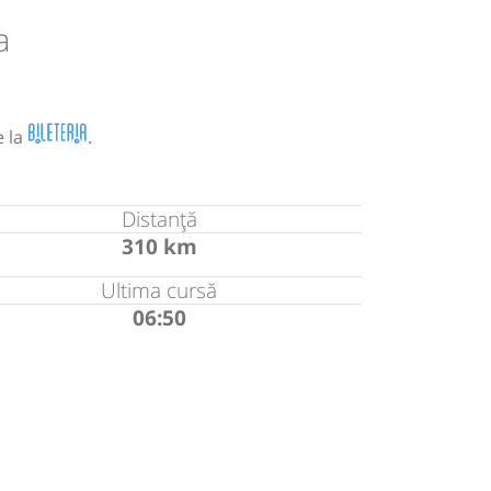
a
e la
.
Distanță
310 km
Ultima cursă
06:50