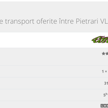
de transport oferite între Pietrari VL
1 ×
3
h
5
L
M