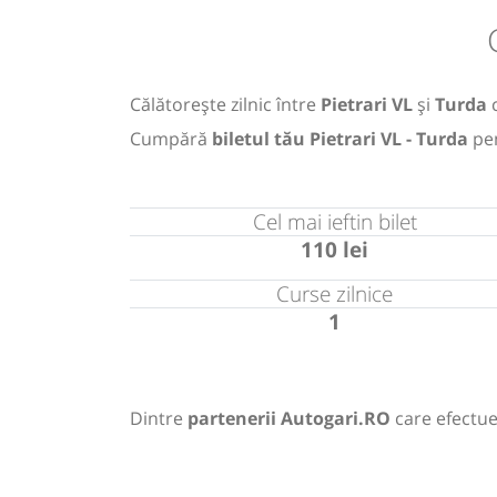
Călătorește zilnic între
Pietrari VL
și
Turda
Cumpără
biletul tău Pietrari VL - Turda
pe
Cel mai ieftin bilet
110 lei
Curse zilnice
1
Dintre
partenerii Autogari.RO
care efectue