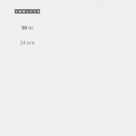
L
M
M
J
V
S
D
90
lei
24 ore