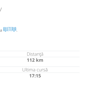
v
la
.
Distanță
112 km
Ultima cursă
17:15