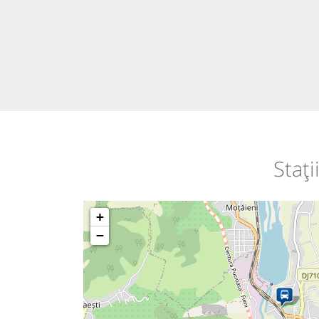
Stați
+
−