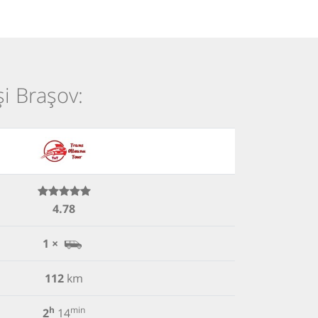
și Brașov:
4.78
1 ×
112
km
h
min
2
14