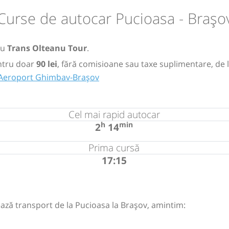
Curse de autocar Pucioasa - Brașo
cu
Trans Olteanu Tour
.
tru doar
90 lei
, fără comisioane sau taxe suplimentare, de 
 Aeroport Ghimbav-Brașov
Cel mai rapid autocar
h
min
2
14
Prima cursă
17:15
ază transport de la Pucioasa la Brașov, amintim: