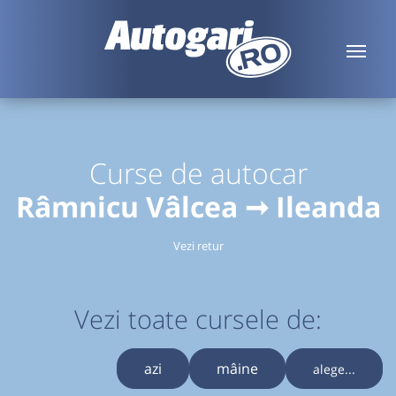
Curse de autocar
Râmnicu Vâlcea ➞ Ileanda
Vezi retur
Vezi toate cursele de:
azi
mâine
alege...