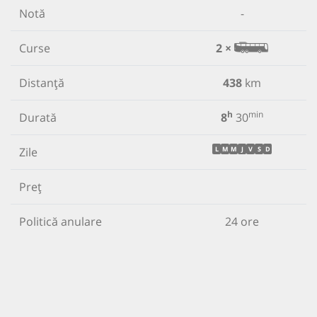
Notă
-
Curse
2 ×
Distanță
438
km
h
min
Durată
8
30
Zile
L
M
M
J
V
S
D
Preț
Politică anulare
24 ore