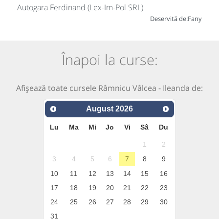
Autogara Ferdinand (Lex-Im-Pol SRL)
Deservită de:
Fany
Înapoi la curse:
Afișează toate cursele Râmnicu Vâlcea - Ileanda de:
August
2026
Lu
Ma
Mi
Jo
Vi
Sâ
Du
1
2
3
4
5
6
7
8
9
10
11
12
13
14
15
16
17
18
19
20
21
22
23
24
25
26
27
28
29
30
31