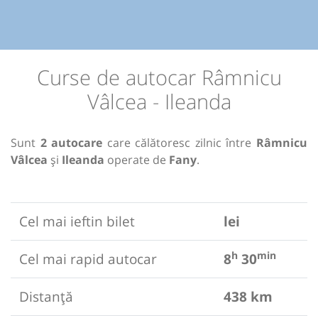
Curse de autocar Râmnicu
Vâlcea - Ileanda
Sunt
2 autocare
care călătoresc zilnic între
Râmnicu
Vâlcea
și
Ileanda
operate de
Fany
.
Cel mai ieftin bilet
lei
h
min
Cel mai rapid autocar
8
30
Distanță
438 km