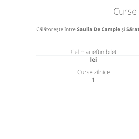
Curse 
Călătorește între
Saulia De Campie
și
Săra
Cel mai ieftin bilet
lei
Curse zilnice
1