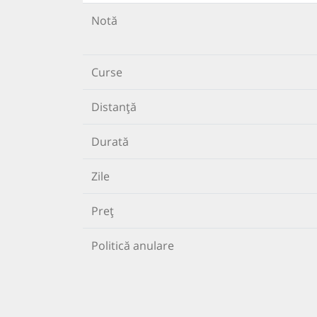
Notă
Curse
Distanță
Durată
Zile
Preț
Politică anulare