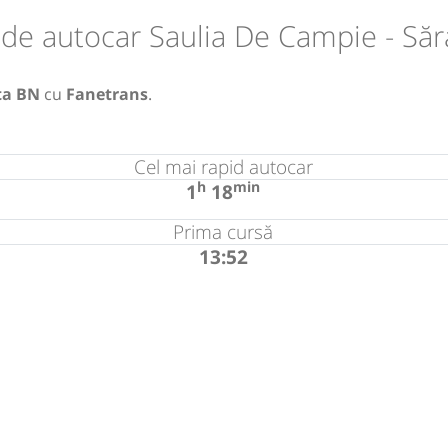
de autocar Saulia De Campie - Să
ta BN
cu
Fanetrans
.
Cel mai rapid autocar
h
min
1
18
Prima cursă
13:52