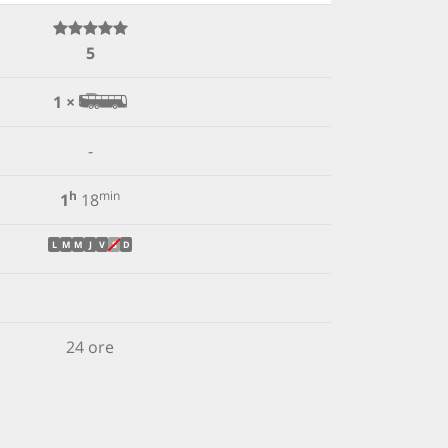
5
1 ×
-
h
min
1
18
L
M
M
J
V
S
D
24 ore