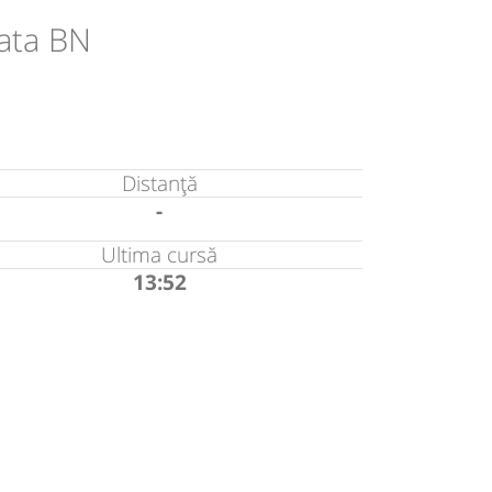
rata BN
Distanță
-
Ultima cursă
13:52