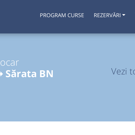
PROGRAM CURSE
REZERVĂRI
tocar
Vezi t
➞ Sărata BN