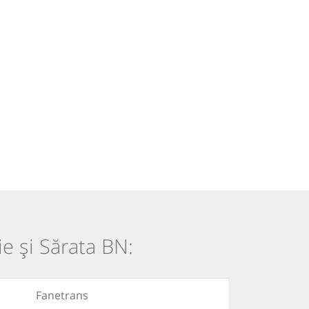
ie și Sărata BN:
Fanetrans