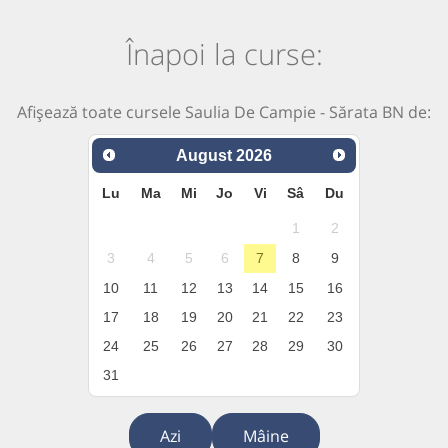
Înapoi la curse:
Afișează toate cursele Saulia De Campie - Sărata BN de:
August
2026
Lu
Ma
Mi
Jo
Vi
Sâ
Du
1
2
3
4
5
6
7
8
9
10
11
12
13
14
15
16
17
18
19
20
21
22
23
24
25
26
27
28
29
30
31
Azi
Mâine