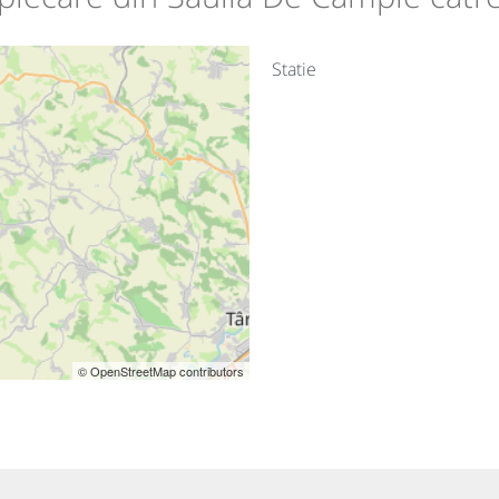
Statie
© OpenStreetMap contributors