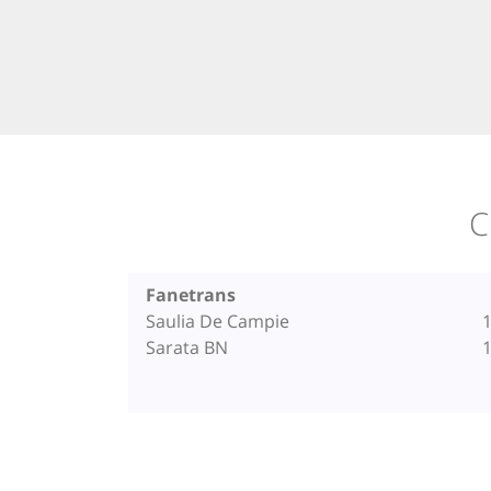
C
Fanetrans
Saulia De Campie
1
Sarata BN
1