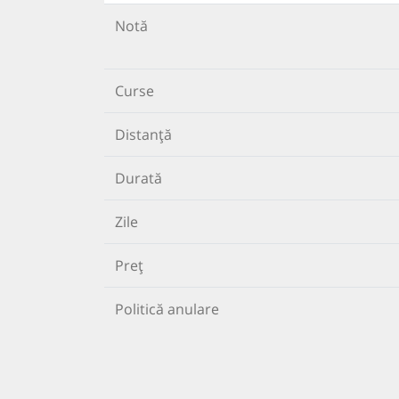
Notă
Curse
Distanță
Durată
Zile
Preț
Politică anulare