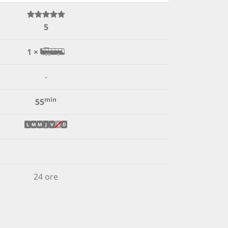
5
1 ×
-
min
55
L
M
M
J
V
S
D
24 ore