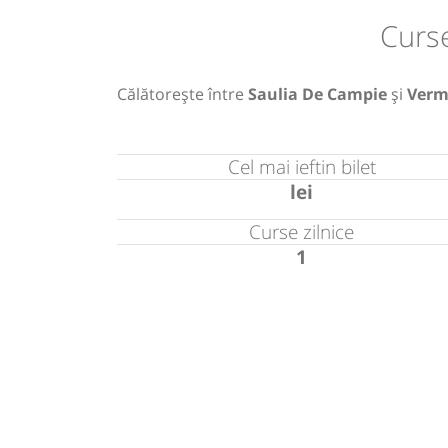
Curs
Călătorește între
Saulia De Campie
și
Verm
Cel mai ieftin bilet
lei
Curse zilnice
1