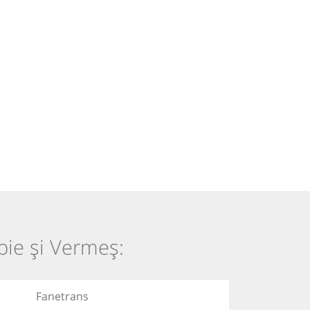
pie și Vermeș:
Fanetrans