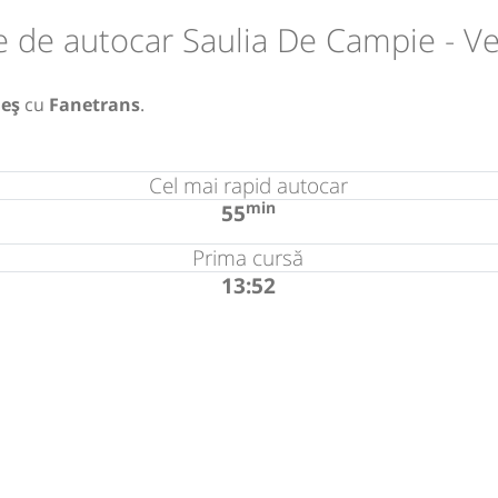
e de autocar Saulia De Campie - V
eș
cu
Fanetrans
.
Cel mai rapid autocar
min
55
Prima cursă
13:52