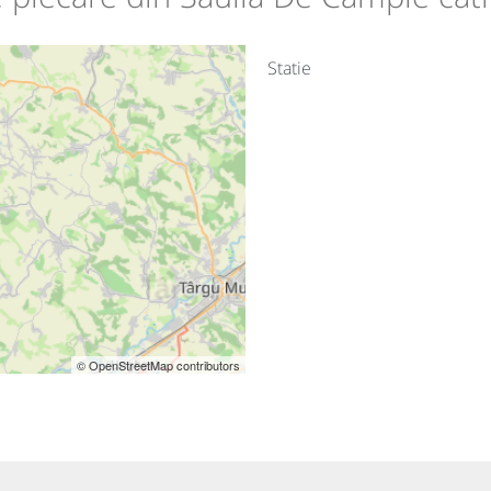
Statie
© OpenStreetMap contributors