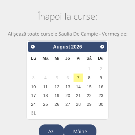
Înapoi la curse:
Afișează toate cursele Saulia De Campie - Vermeș de:
August
2026
Lu
Ma
Mi
Jo
Vi
Sâ
Du
1
2
3
4
5
6
7
8
9
10
11
12
13
14
15
16
17
18
19
20
21
22
23
24
25
26
27
28
29
30
31
Azi
Mâine