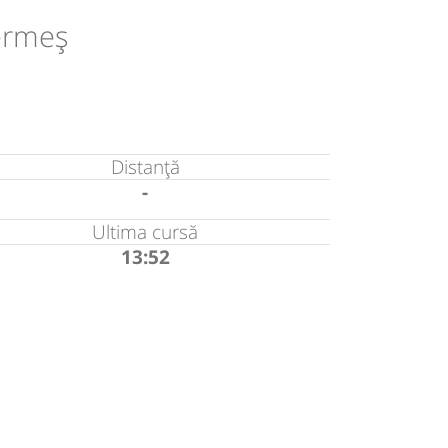
ermeș
Distanță
-
Ultima cursă
13:52