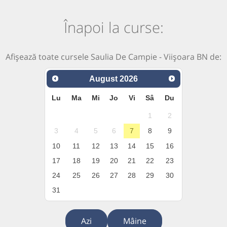
Înapoi la curse:
Afișează toate cursele Saulia De Campie - Viișoara BN de:
August
2026
Lu
Ma
Mi
Jo
Vi
Sâ
Du
1
2
3
4
5
6
7
8
9
10
11
12
13
14
15
16
17
18
19
20
21
22
23
24
25
26
27
28
29
30
31
Azi
Mâine