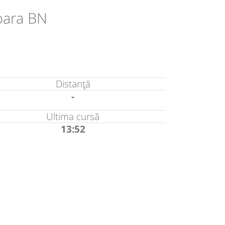
oara BN
Distanță
-
Ultima cursă
13:52