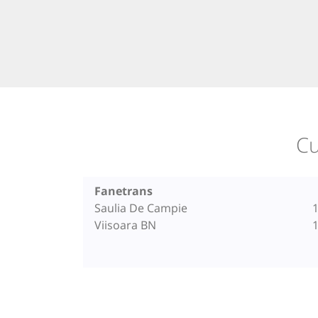
Cu
Fanetrans
Saulia De Campie
1
Viisoara BN
1