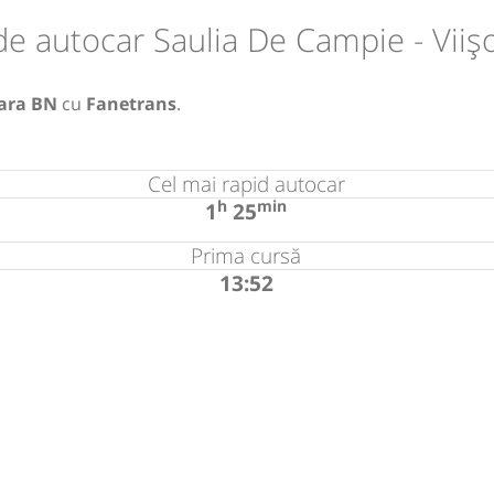
de autocar Saulia De Campie - Viiș
oara BN
cu
Fanetrans
.
Cel mai rapid autocar
h
min
1
25
Prima cursă
13:52