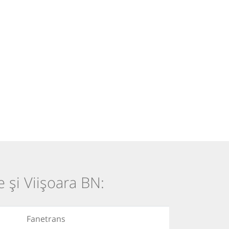
e și Viișoara BN:
Fanetrans