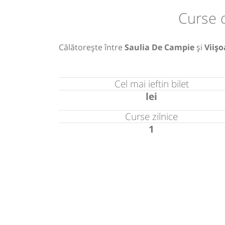
Curse 
Călătorește între
Saulia De Campie
și
Viiș
Cel mai ieftin bilet
lei
Curse zilnice
1