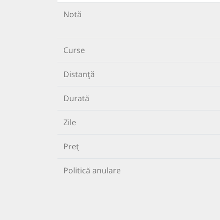
Notă
Curse
Distanță
Durată
Zile
Preț
Politică anulare