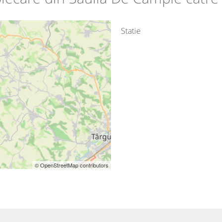
Statie
© OpenStreetMap contributors