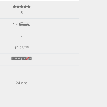
5
1 ×
-
h
min
1
25
L
M
M
J
V
S
D
24 ore