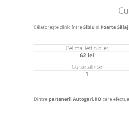
Cu
Călătorește zilnic între
Sibiu
și
Poarta Sălaj
Cel mai ieftin bilet
62 lei
Curse zilnice
1
Dintre
partenerii Autogari.RO
care efectuea