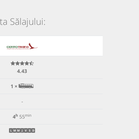
ta Sălajului:
4.43
1 ×
-
h
min
4
55
L
M
M
J
V
S
D