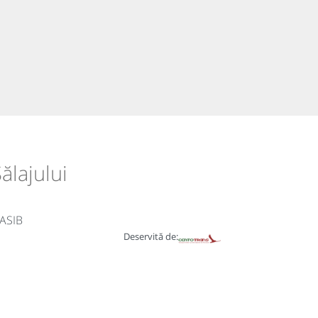
ălajului
LASIB
Deservită de: