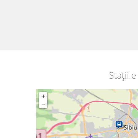
Stațiil
+
−