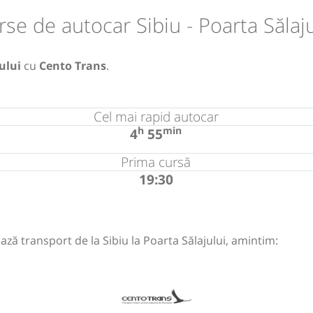
rse de autocar Sibiu - Poarta Sălaju
ului
cu
Cento Trans
.
Cel mai rapid autocar
h
min
4
55
Prima cursă
19:30
ză transport de la Sibiu la Poarta Sălajului, amintim: