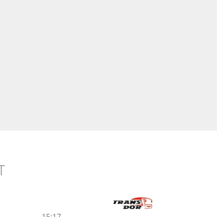
T
15:17