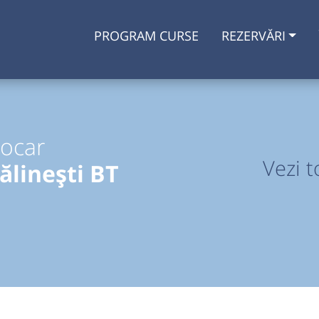
PROGRAM CURSE
REZERVĂRI
tocar
Vezi t
ălinești BT