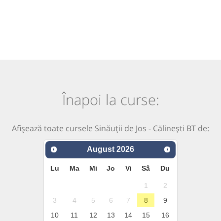
Înapoi la curse:
Afișează toate cursele Sinăuții de Jos - Călinești BT de:
August
2026
Lu
Ma
Mi
Jo
Vi
Sâ
Du
1
2
3
4
5
6
7
8
9
10
11
12
13
14
15
16