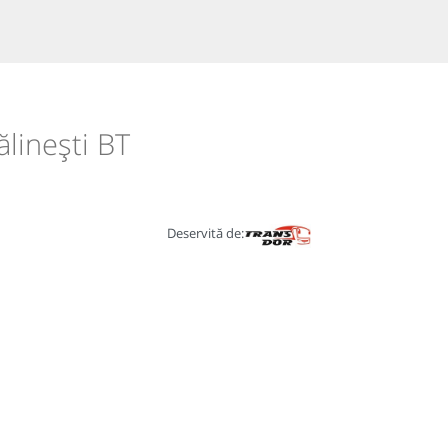
ălinești BT
Deservită de: