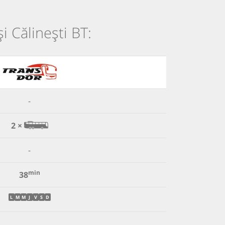
și Călinești BT:
-
2 ×
-
min
38
L
M
M
J
V
S
D