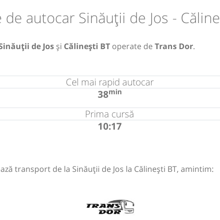
 de autocar Sinăuții de Jos - Căline
Sinăuții de Jos
și
Călinești BT
operate de
Trans Dor
.
Cel mai rapid autocar
min
38
Prima cursă
10:17
ză transport de la Sinăuții de Jos la Călinești BT, amintim: