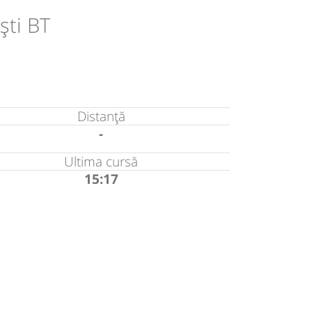
ști BT
Distanță
-
Ultima cursă
15:17