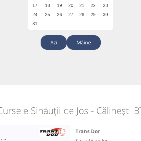
17
18
19
20
21
22
23
24
25
26
27
28
29
30
31
Azi
Mâine
Cursele Sinăuții de Jos - Călinești B
Trans Dor
:17
Sinautii de Jos