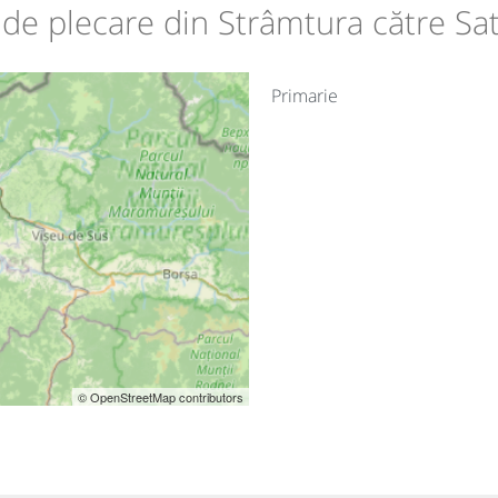
e de plecare din Strâmtura către S
Primarie
© OpenStreetMap contributors