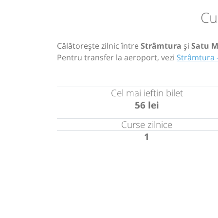
Cu
Călătorește zilnic între
Strâmtura
și
Satu M
Pentru transfer la aeroport, vezi
Strâmtura 
Cel mai ieftin bilet
56 lei
Curse zilnice
1