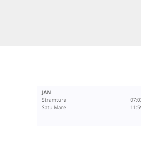
JAN
Stramtura
07:0
Satu Mare
11:5