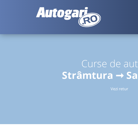
Curse de au
Strâmtura ➞ S
Vezi retur