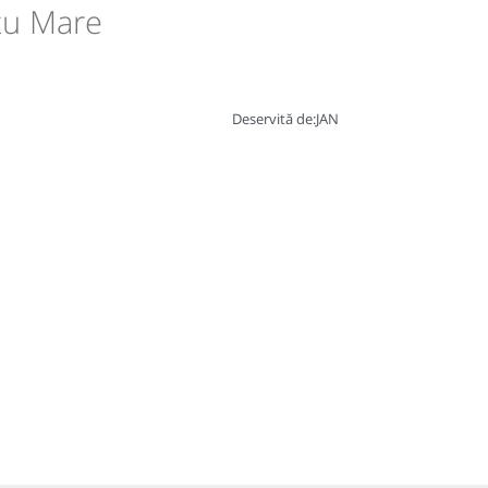
atu Mare
Deservită de:
JAN