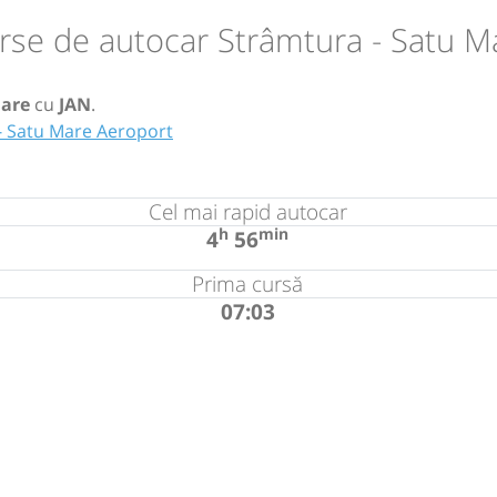
rse de autocar Strâmtura - Satu M
are
cu
JAN
.
- Satu Mare Aeroport
Cel mai rapid autocar
h
min
4
56
Prima cursă
07:03