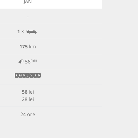
JAN
-
1 ×
175
km
h
min
4
56
L
M
M
J
V
S
D
56
lei
28 lei
24 ore