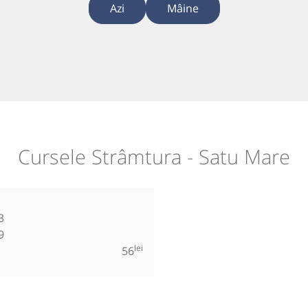
Azi
Mâine
Cursele Strâmtura - Satu Mare
3
9
lei
56