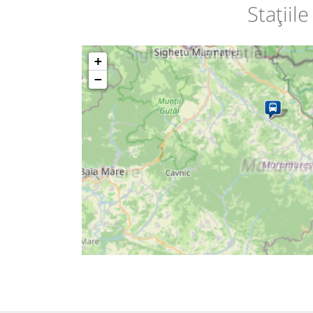
Stațiil
+
−