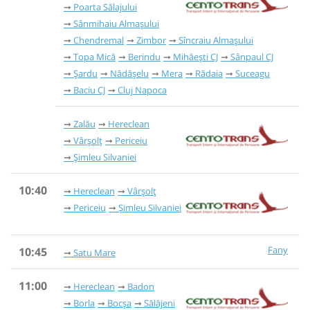
Poarta Sălajului
Sânmihaiu Almașului
Chendremal
Zimbor
Sîncraiu Almașului
Topa Mică
Berindu
Mihăești CJ
Sânpaul CJ
Șardu
Nădășelu
Mera
Rădaia
Suceagu
Baciu CJ
Cluj Napoca
Zalău
Hereclean
Vârșolț
Periceiu
Șimleu Silvaniei
10:40
Hereclean
Vârșolț
Periceiu
Șimleu Silvaniei
Fany
10:45
Satu Mare
11:00
Hereclean
Badon
Borla
Bocșa
Sălăjeni