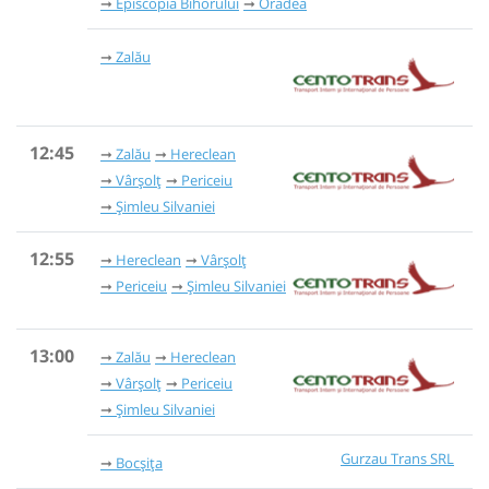
Episcopia Bihorului
Oradea
Zalău
12:45
Zalău
Hereclean
Vârșolț
Periceiu
Șimleu Silvaniei
12:55
Hereclean
Vârșolț
Periceiu
Șimleu Silvaniei
13:00
Zalău
Hereclean
Vârșolț
Periceiu
Șimleu Silvaniei
Gurzau Trans SRL
Bocșița