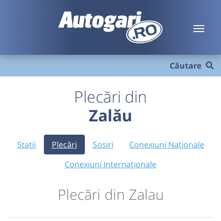
Căutare
Plecări din
Zalău
Stații
Plecări
Sosiri
Conexiuni Naționale
Conexiuni Internaționale
Plecări din Zalau