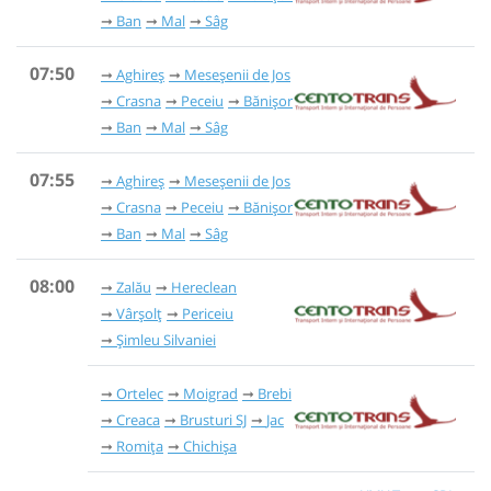
Ban
Mal
Sâg
07:50
Aghireș
Meseșenii de Jos
Crasna
Peceiu
Bănișor
Ban
Mal
Sâg
07:55
Aghireș
Meseșenii de Jos
Crasna
Peceiu
Bănișor
Ban
Mal
Sâg
08:00
Zalău
Hereclean
Vârșolț
Periceiu
Șimleu Silvaniei
Ortelec
Moigrad
Brebi
Creaca
Brusturi SJ
Jac
Romița
Chichișa