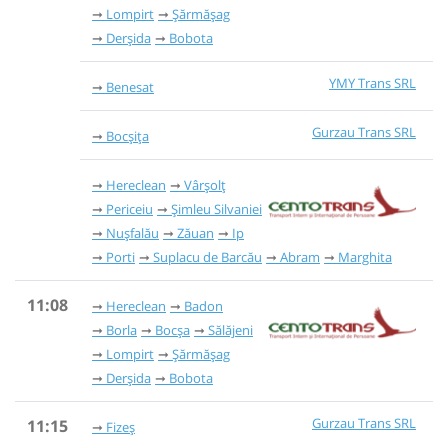
Lompirt
Șărmășag
Derșida
Bobota
YMY Trans SRL
Benesat
Gurzau Trans SRL
Bocșița
Hereclean
Vârșolț
Periceiu
Șimleu Silvaniei
Nușfalău
Zăuan
Ip
Porti
Suplacu de Barcău
Abram
Marghita
11:08
Hereclean
Badon
Borla
Bocșa
Sălăjeni
Lompirt
Șărmășag
Derșida
Bobota
Gurzau Trans SRL
11:15
Fizeș