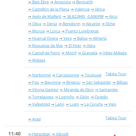
Baix Ebre
Amposta
Benicarló
Castellón de la Plana
Valencia
Játiva
Aielo de Malferit
38.822849, -0.606998
Alcoi
Oliva
Denia
Benidorm
Alicante
Elche
Murcia
Lorca
Puerto Lumbreras
Huercal Overa
Vera
Balisa
Almería
Roquetas de Mar
El Ejido
Adra
Castell de Ferro
Motril
Granada
Vélez-Málaga
Málaga
Tabita Tour
Narbonne
Carcassonne
Toulouse
Pau
Bayonne
Biriatou
San Sebastián
Bilbao
Vitoria-Gasteiz
Miranda de Ebro
Santander
Torrelavega
Logroño
Gijón
Oviedo
Valladolid
León
Lugo
La Coruña
Vigo
Tabita Tour
Arad
11:40
Hereclean
Vârșolț