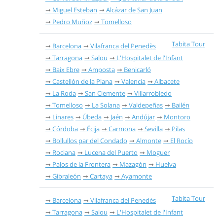
Miguel Esteban
Alcázar de San Juan
Pedro Muñoz
Tomelloso
Tabita Tour
Barcelona
Vilafranca del Penedès
Tarragona
Salou
L'Hospitalet de l'Infant
Baix Ebre
Amposta
Benicarló
Castellón de la Plana
Valencia
Albacete
La Roda
San Clemente
Villarrobledo
Tomelloso
La Solana
Valdepeñas
Bailén
Linares
Úbeda
Jaén
Andújar
Montoro
Córdoba
Écija
Carmona
Sevilla
Pilas
Bollullos par del Condado
Almonte
El Rocío
Rociana
Lucena del Puerto
Moguer
Palos de la Frontera
Mazagón
Huelva
Gibraleón
Cartaya
Ayamonte
Tabita Tour
Barcelona
Vilafranca del Penedès
Tarragona
Salou
L'Hospitalet de l'Infant