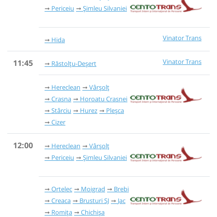
Periceiu
Șimleu Silvaniei
Vinator Trans
Hida
Vinator Trans
11:45
Răstolțu-Deșert
Hereclean
Vârșolț
Crasna
Horoatu Crasnei
Stârciu
Hurez
Pleșca
Cizer
12:00
Hereclean
Vârșolț
Periceiu
Șimleu Silvaniei
Ortelec
Moigrad
Brebi
Creaca
Brusturi SJ
Jac
Romița
Chichișa