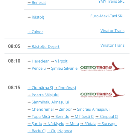
YMY Trans SRL
Benesat
Euro-Maxi-Taxi SRL
Răstolț
Vinator Trans
Zalnoc
Vinator Trans
08:05
Răstolțu-Deșert
08:10
Hereclean
Vârșolț
Periceiu
Șimleu Silvaniei
08:15
Ciumărna SJ
Românași
Poarta Sălajului
Sânmihaiu Almașului
Chendremal
Zimbor
Sîncraiu Almașului
Topa Mică
Berindu
Mihăești CJ
Sânpaul CJ
Șardu
Nădășelu
Mera
Rădaia
Suceagu
Baciu CJ
Cluj Napoca