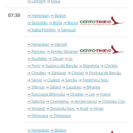
Lompirt
Ilișua
07:30
Hereclean
Badon
Guruslău
Borla
Bocșa
Valea Pomilor
Șamșud
Hereclean
Vârșolț
Periceiu
Șimleu Silvaniei
Nușfalău
Zăuan
Ip
Porti
Suplacu de Barcău
Marghita
Chiribiș
Chiraleu
Sânlazar
Chișlaz
Poclușa de Barcău
Sărsig
Ciulești
Sarcău
Fegernicu Nou
Sfârnaș
Sălard
Cauaceu
Biharea
Episcopia Bihorului
Oradea
Leş
Inand
Salonta
Ciumeghiu
Avram Iancu
Chișineu Criș
Șimand
Zimandu Nou
Arad
Vinga
Orțişoara
Timișoara
Hereclean
Badon