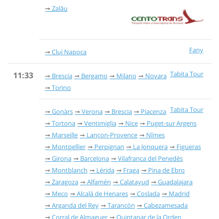
Zalău
Fany
Cluj Napoca
Tabita Tour
11:33
Brescia
Bergamo
Milano
Novara
Torino
Tabita Tour
Gonàrs
Verona
Brescia
Piacenza
Tortona
Ventimiglia
Nice
Puget-sur Argens
Marseille
Lançon-Provence
Nîmes
Montpellier
Perpignan
La Jonquera
Figueras
Girona
Barcelona
Vilafranca del Penedès
Montblanch
Lérida
Fraga
Pina de Ebro
Zaragoza
Alfamén
Calatayud
Guadalajara
Meco
Alcalá de Henares
Coslada
Madrid
Arganda del Rey
Tarancón
Cabezamesada
Corral de Almaguer
Quintanar de la Orden