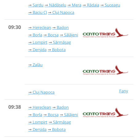
Șardu
Nădășelu
Mera
Rădaia
Suceagu
Baciu CJ
Cluj Napoca
09:30
Hereclean
Badon
Borla
Bocșa
Sălăjeni
Lompirt
Șărmășag
Derșida
Bobota
Zalău
Fany
Cluj Napoca
09:38
Hereclean
Badon
Borla
Bocșa
Sălăjeni
Lompirt
Șărmășag
Derșida
Bobota