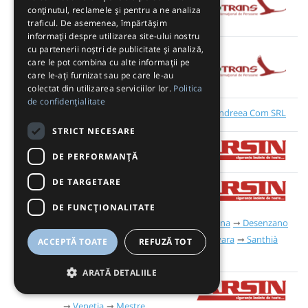
Periceiu
Șimleu Silvaniei
conținutul, reclamele și pentru a ne analiza
traficul. De asemenea, împărtășim
informații despre utilizarea site-ului nostru
cu partenerii noștri de publicitate și analiză,
Zalău
care le pot combina cu alte informații pe
care le-ați furnizat sau pe care le-au
colectat din utilizarea serviciilor lor.
Politica
de confidențialitate
Andreea Com SRL
Sighetu Silvaniei
STRICT NECESARE
Oradea
DE PERFORMANȚĂ
DE TARGETARE
Ivrea
Biella
Viena
Graz
Udine
Veneția
DE FUNCŢIONALITATE
Mestre
Padova
Vicenza
Verona
Desenzano
Brescia
Bergamo
Milano
Novara
Santhià
ACCEPTĂ TOATE
REFUZĂ TOT
Torino
ARATĂ DETALIILE
Viena
Graz
Udine
Veneția
Mestre