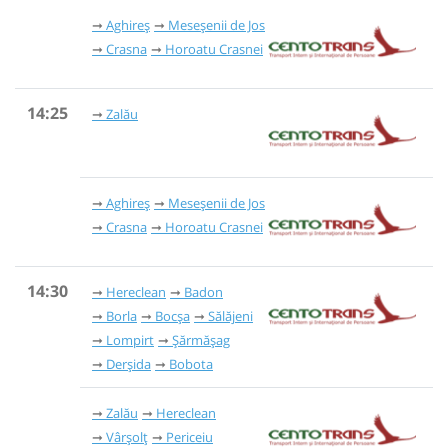
Aghireș
Meseșenii de Jos
Crasna
Horoatu Crasnei
14:25
Zalău
Aghireș
Meseșenii de Jos
Crasna
Horoatu Crasnei
14:30
Hereclean
Badon
Borla
Bocșa
Sălăjeni
Lompirt
Șărmășag
Derșida
Bobota
Zalău
Hereclean
Vârșolț
Periceiu