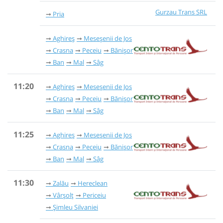
Gurzau Trans SRL
Pria
Aghireș
Meseșenii de Jos
Crasna
Peceiu
Bănișor
Ban
Mal
Sâg
11:20
Aghireș
Meseșenii de Jos
Crasna
Peceiu
Bănișor
Ban
Mal
Sâg
11:25
Aghireș
Meseșenii de Jos
Crasna
Peceiu
Bănișor
Ban
Mal
Sâg
11:30
Zalău
Hereclean
Vârșolț
Periceiu
Șimleu Silvaniei