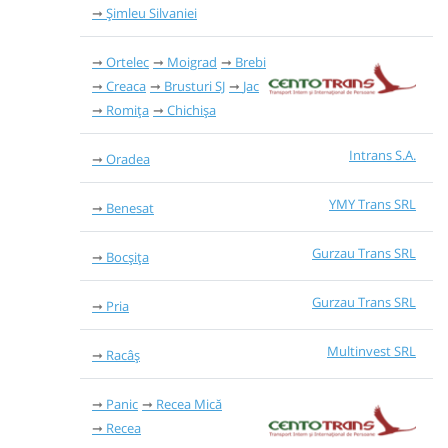
Șimleu Silvaniei
Ortelec
Moigrad
Brebi
Creaca
Brusturi SJ
Jac
Romița
Chichișa
Intrans S.A.
Oradea
YMY Trans SRL
Benesat
Gurzau Trans SRL
Bocșița
Gurzau Trans SRL
Pria
Multinvest SRL
Racâș
Panic
Recea Mică
Recea