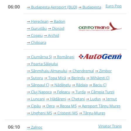
Euro Pop
06:00
Budapesta Aeroport (BUD)
Budapesta
Hereclean
Badon
Guruslău
Dioșod
Coșeiu
Archid
Chilioara
Ciumărna SJ
Românași
Poarta Sălajului
Sânmihaiu Almașului
Chendremal
Zimbor
Sutoru
Topa Mică
Berindu
Mihăești CJ
Sânpaul CJ
Nădășelu
Rădaia
Baciu CJ
Cluj Napoca
Feleacu
Turda
Câmpia Turzii
Luncani
Hădăreni
Chețani
Luduș
Iernut
Cipău
Ogra
Recea MS
Aeroport Târgu Mureș
Ungheni MS
Cristești MS
Târgu-Mureș
Vinator Trans
06:10
Zalnoc