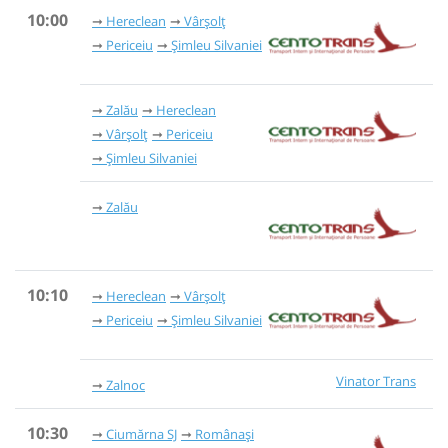
10:00
Hereclean
Vârșolț
Periceiu
Șimleu Silvaniei
Zalău
Hereclean
Vârșolț
Periceiu
Șimleu Silvaniei
Zalău
10:10
Hereclean
Vârșolț
Periceiu
Șimleu Silvaniei
Vinator Trans
Zalnoc
10:30
Ciumărna SJ
Românași