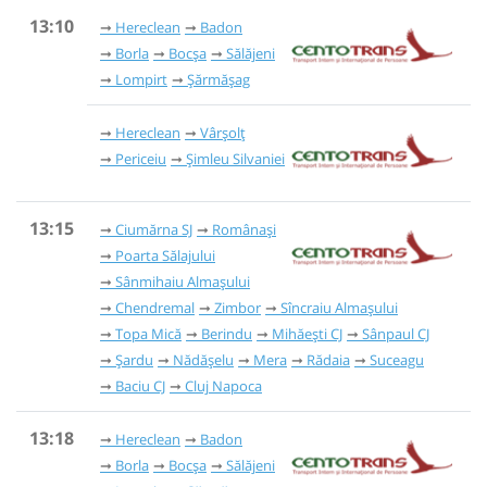
13:10
Hereclean
Badon
Borla
Bocșa
Sălăjeni
Lompirt
Șărmășag
Hereclean
Vârșolț
Periceiu
Șimleu Silvaniei
13:15
Ciumărna SJ
Românași
Poarta Sălajului
Sânmihaiu Almașului
Chendremal
Zimbor
Sîncraiu Almașului
Topa Mică
Berindu
Mihăești CJ
Sânpaul CJ
Șardu
Nădășelu
Mera
Rădaia
Suceagu
Baciu CJ
Cluj Napoca
13:18
Hereclean
Badon
Borla
Bocșa
Sălăjeni