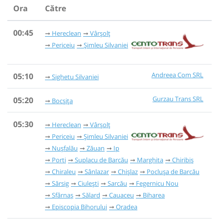
Ora
Către
00:45
Hereclean
Vârșolț
Periceiu
Șimleu Silvaniei
Andreea Com SRL
05:10
Sighetu Silvaniei
Gurzau Trans SRL
05:20
Bocșița
05:30
Hereclean
Vârșolț
Periceiu
Șimleu Silvaniei
Nușfalău
Zăuan
Ip
Porti
Suplacu de Barcău
Marghita
Chiribiș
Chiraleu
Sânlazar
Chișlaz
Poclușa de Barcău
Sărsig
Ciulești
Sarcău
Fegernicu Nou
Sfârnaș
Sălard
Cauaceu
Biharea
Episcopia Bihorului
Oradea