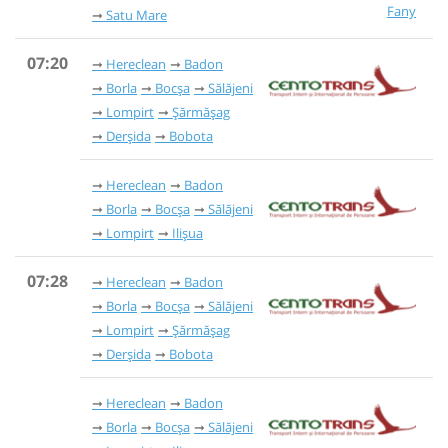
Fany
Satu Mare
07:20
Hereclean
Badon
Borla
Bocșa
Sălăjeni
Lompirt
Șărmășag
Derșida
Bobota
Hereclean
Badon
Borla
Bocșa
Sălăjeni
Lompirt
Ilișua
07:28
Hereclean
Badon
Borla
Bocșa
Sălăjeni
Lompirt
Șărmășag
Derșida
Bobota
Hereclean
Badon
Borla
Bocșa
Sălăjeni