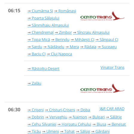
06:15
Ciumărna SJ
Românași
Poarta Sălajului
Sânmihaiu Almașului
Chendremal
Zimbor
Sîncraiu Almașului
Topa Mică
Berindu
Mihăești CJ
Sânpaul CJ
Șardu
Nădășelu
Mera
Rădaia
Suceagu
Baciu CJ
Cluj Napoca
Vinator Trans
Răstolțu-Deșert
Zalău
J&R CAR ARAD
06:30
Crișeni
Cristuri-Crișeni
Doba
Dobrin
Verveghiu
Naimon
Bulgari
Sălățig
Cehu Silvaniei
Horoatu Cehului
Biușa
Benesat
Țicău
Ulmeni
Tohat
Sălsig
Gârdani