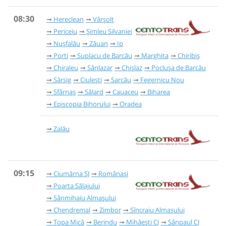
08:30
Hereclean
Vârșolț
Periceiu
Șimleu Silvaniei
Nușfalău
Zăuan
Ip
Porti
Suplacu de Barcău
Marghita
Chiribiș
Chiraleu
Sânlazar
Chișlaz
Poclușa de Barcău
Sărsig
Ciulești
Sarcău
Fegernicu Nou
Sfârnaș
Sălard
Cauaceu
Biharea
Episcopia Bihorului
Oradea
Zalău
09:15
Ciumărna SJ
Românași
Poarta Sălajului
Sânmihaiu Almașului
Chendremal
Zimbor
Sîncraiu Almașului
Topa Mică
Berindu
Mihăești CJ
Sânpaul CJ