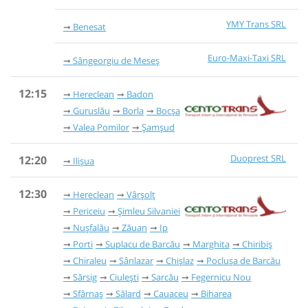
YMY Trans SRL
Benesat
Euro-Maxi-Taxi SRL
Sângeorgiu de Meseș
12:15
Hereclean
Badon
Guruslău
Borla
Bocșa
Valea Pomilor
Șamșud
Duoprest SRL
12:20
Ilișua
12:30
Hereclean
Vârșolț
Periceiu
Șimleu Silvaniei
Nușfalău
Zăuan
Ip
Porti
Suplacu de Barcău
Marghita
Chiribiș
Chiraleu
Sânlazar
Chișlaz
Poclușa de Barcău
Sărsig
Ciulești
Sarcău
Fegernicu Nou
Sfârnaș
Sălard
Cauaceu
Biharea