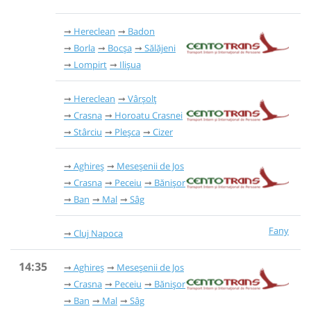
Hereclean
Badon
Borla
Bocșa
Sălăjeni
Lompirt
Ilișua
Hereclean
Vârșolț
Crasna
Horoatu Crasnei
Stârciu
Pleșca
Cizer
Aghireș
Meseșenii de Jos
Crasna
Peceiu
Bănișor
Ban
Mal
Sâg
Fany
Cluj Napoca
14:35
Aghireș
Meseșenii de Jos
Crasna
Peceiu
Bănișor
Ban
Mal
Sâg