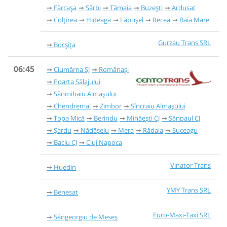
Fărcașa
Sârbi
Tămaia
Buzești
Ardusat
Colțirea
Hideaga
Lăpușel
Recea
Baia Mare
Gurzau Trans SRL
Bocșița
06:45
Ciumărna SJ
Românași
Poarta Sălajului
Sânmihaiu Almașului
Chendremal
Zimbor
Sîncraiu Almașului
Topa Mică
Berindu
Mihăești CJ
Sânpaul CJ
Șardu
Nădășelu
Mera
Rădaia
Suceagu
Baciu CJ
Cluj Napoca
Vinator Trans
Huedin
YMY Trans SRL
Benesat
Euro-Maxi-Taxi SRL
Sângeorgiu de Meseș