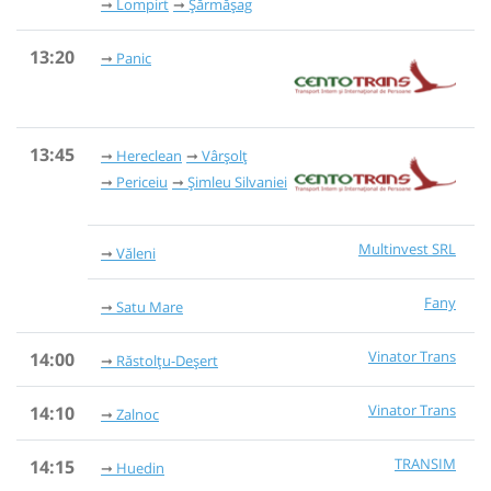
Lompirt
Șărmășag
13:20
Panic
13:45
Hereclean
Vârșolț
Periceiu
Șimleu Silvaniei
Multinvest SRL
Văleni
Fany
Satu Mare
Vinator Trans
14:00
Răstolțu-Deșert
Vinator Trans
14:10
Zalnoc
TRANSIM
14:15
Huedin