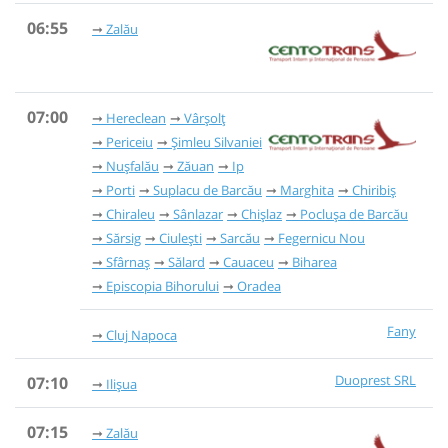
06:55
Zalău
07:00
Hereclean
Vârșolț
Periceiu
Șimleu Silvaniei
Nușfalău
Zăuan
Ip
Porti
Suplacu de Barcău
Marghita
Chiribiș
Chiraleu
Sânlazar
Chișlaz
Poclușa de Barcău
Sărsig
Ciulești
Sarcău
Fegernicu Nou
Sfârnaș
Sălard
Cauaceu
Biharea
Episcopia Bihorului
Oradea
Fany
Cluj Napoca
Duoprest SRL
07:10
Ilișua
07:15
Zalău