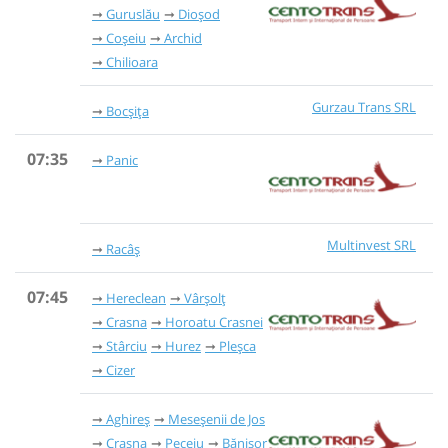
Guruslău
Dioșod
Coșeiu
Archid
Chilioara
Gurzau Trans SRL
Bocșița
07:35
Panic
Multinvest SRL
Racâș
07:45
Hereclean
Vârșolț
Crasna
Horoatu Crasnei
Stârciu
Hurez
Pleșca
Cizer
Aghireș
Meseșenii de Jos
Crasna
Peceiu
Bănișor