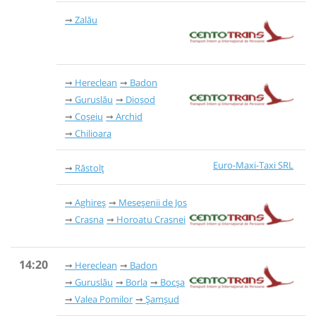
Zalău
Hereclean
Badon
Guruslău
Dioșod
Coșeiu
Archid
Chilioara
Euro-Maxi-Taxi SRL
Răstolț
Aghireș
Meseșenii de Jos
Crasna
Horoatu Crasnei
14:20
Hereclean
Badon
Guruslău
Borla
Bocșa
Valea Pomilor
Șamșud