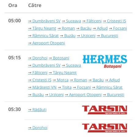
Ora
Către
05:00
Dumbrăveni SV
Suceava
Fălticeni
Cristești IS
Târgu Neamț
Roman
Bacău
Adjud
Focșani
Râmnicu Sărat
Buzău
Urziceni
București
Aeroport Otopeni
05:15
Dorohoi
Botoșani
Dumbrăveni SV
Suceava
Fălticeni
Târgu Neamț
Cristești IS
Moțca
Roman
Bacău
Adjud
Mărășești VN
Tișița
Focșani
Râmnicu Sărat
Buzău
Urziceni
Aeroport Otopeni
București
05:30
Rădăuți
Dorohoi