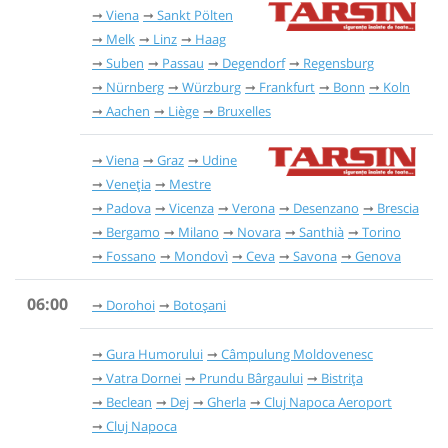
Viena
Sankt Pölten
Melk
Linz
Haag
Suben
Passau
Degendorf
Regensburg
Nürnberg
Würzburg
Frankfurt
Bonn
Koln
Aachen
Liège
Bruxelles
Viena
Graz
Udine
Veneția
Mestre
Padova
Vicenza
Verona
Desenzano
Brescia
Bergamo
Milano
Novara
Santhià
Torino
Fossano
Mondovì
Ceva
Savona
Genova
06:00
Dorohoi
Botoșani
Gura Humorului
Câmpulung Moldovenesc
Vatra Dornei
Prundu Bârgaului
Bistrița
Beclean
Dej
Gherla
Cluj Napoca Aeroport
Cluj Napoca