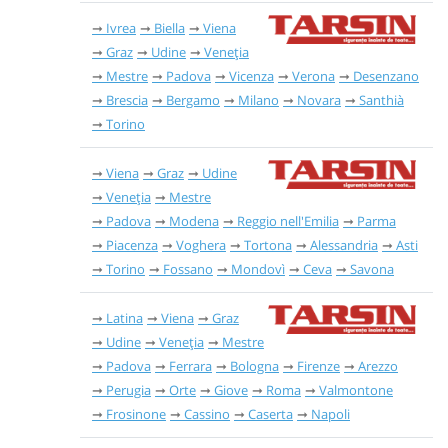
Ivrea
Biella
Viena
Graz
Udine
Veneția
Mestre
Padova
Vicenza
Verona
Desenzano
Brescia
Bergamo
Milano
Novara
Santhià
Torino
Viena
Graz
Udine
Veneția
Mestre
Padova
Modena
Reggio nell'Emilia
Parma
Piacenza
Voghera
Tortona
Alessandria
Asti
Torino
Fossano
Mondovì
Ceva
Savona
Latina
Viena
Graz
Udine
Veneția
Mestre
Padova
Ferrara
Bologna
Firenze
Arezzo
Perugia
Orte
Giove
Roma
Valmontone
Frosinone
Cassino
Caserta
Napoli