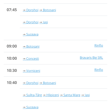
07:45
Dorohoi
Botoșani
Dorohoi
Iași
Suceava
Rinflo
09:00
Botoșani
Bravaris Big SRL
10:00
Concești
Rinflo
10:30
Vorniceni
10:40
Dorohoi
Botoșani
Sulița-Târg
Hlipiceni
Santa Mare
Iași
Suceava