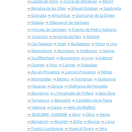
Castell de Ferro
Corral de Almaguer
Motril
Benalúa de las Villas
Miguel Esteban
Salobreña
Granada
Almuñécar
Quintanar de la Orden
Málaga
Villamayor de Santiago
Horcajo de Santiago
Fuente de Pedro Naharro
Tarancón
Arganda del Rey
Madrid
Cluj Napoca
Arad
Budapesta
Viena
Linz
Regensburg
Nürnberg
Heilbronn
Speyer
Soufflenheim
Bourgogne
Lyon
Valence
Orange
Nice
Cannes
Vidauban
Aix-en-Provence
Lançon-Provence
Nîmes
Montpellier
Béziers
Perpignan
Narbonne
Figueras
Girona
Vilafranca del Penedès
Barcelona
L'Hospitalet de l'Infant
Baix Ebre
Tarragona
Benicarló
Castellón de la Plana
Valencia
Xativa
Aielo de Malferit
38.822849, -0.606998
Alcoi
Oliva
Denia
Benidorm
Alicante
Elche
Murcia
Lorca
Puerto Lumbreras
Huercal Overa
Vera