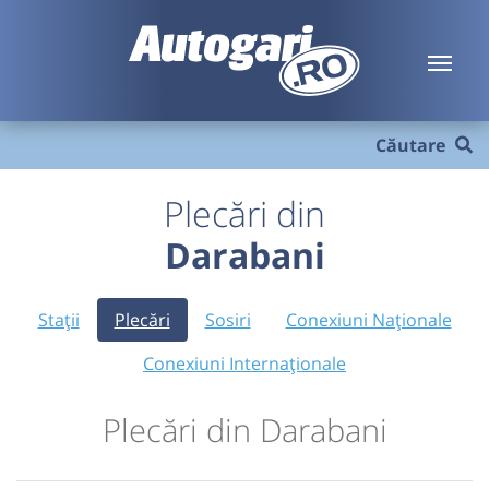
Căutare
Plecări din
Darabani
Stații
Plecări
Sosiri
Conexiuni Naționale
Conexiuni Internaționale
Plecări din Darabani