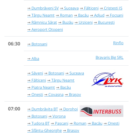
Dumbrăveni SV
Suceava
Fălticeni
Cristești IS
Târgu Neamț
Roman
Bacău
Adjud
Focșani
Râmnicu Sărat
Buzău
Urziceni
București
Aeroport Otopeni
Rinflo
06:30
Botoșani
Bravaris Big SRL
Alba
Săveni
Botoșani
Suceava
Fălticeni
Târgu Neamț
Piatra Neamț
Bacău
Onești
Covasna
Brașov
07:00
Dumbrăvița BT
Dorohoi
Botoșani
Vorona
Tudora BT
Pașcani
Roman
Bacău
Onești
Sfântu-Gheorghe
Brașov