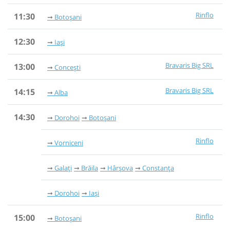
Rinflo
11:30
Botoșani
12:30
Iași
Bravaris Big SRL
13:00
Concești
Bravaris Big SRL
14:15
Alba
14:30
Dorohoi
Botoșani
Rinflo
Vorniceni
Galați
Brăila
Hârșova
Constanța
Dorohoi
Iași
Rinflo
15:00
Botoșani