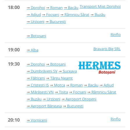
Transport Mixt Dorohoi
18:00
Dorohoi
Roman
Bacău
Adjud
Focșani
Râmnicu Sărat
Buzău
Urziceni
București
Rinflo
Botoșani
Bravaris Big SRL
19:00
Alba
19:30
Dorohoi
Botoșani
Dumbrăveni SV
Suceava
Fălticeni
Târgu Neamț
Cristești IS
Moțca
Roman
Bacău
Adjud
Mărășești VN
Tișița
Focșani
Râmnicu Sărat
Buzău
Urziceni
Aeroport Otopeni
Aeroport Băneasa
București
Rinflo
20:10
Vorniceni