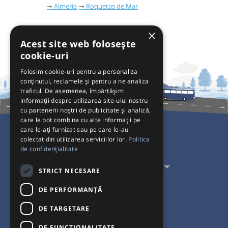
Almería
Roquetas de Mar
×
Acest site web folosește
cookie-uri
Folosim cookie-uri pentru a personaliza
conținutul, reclamele și pentru a ne analiza
traficul. De asemenea, împărtășim
informații despre utilizarea site-ului nostru
cu partenerii noștri de publicitate și analiză,
care le pot combina cu alte informații pe
care le-ați furnizat sau pe care le-au
colectat din utilizarea serviciilor lor.
Politica
Pentru Călători
de confidențialitate
Pentru Transportatori
STRICT NECESARE
Interacționăm
DE PERFORMANȚĂ
DE TARGETARE
Acceptăm plăți cu
DE FUNCŢIONALITATE