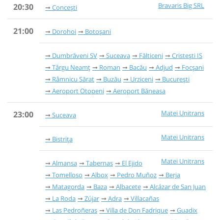
Bravaris Big SRL
20:30
Concești
21:00
Dorohoi
Botoșani
Dumbrăveni SV
Suceava
Fălticeni
Cristești IS
Târgu Neamț
Roman
Bacău
Adjud
Focșani
Râmnicu Sărat
Buzău
Urziceni
București
Aeroport Otopeni
Aeroport Băneasa
Matei Unitrans
23:00
Suceava
Matei Unitrans
Bistrița
Matei Unitrans
Almansa
Tabernas
El Ejido
Tomelloso
Albox
Pedro Muñoz
Berja
Matagorda
Baza
Albacete
Alcázar de San Juan
La Roda
Zújar
Adra
Villacañas
Las Pedroñeras
Villa de Don Fadrique
Guadix