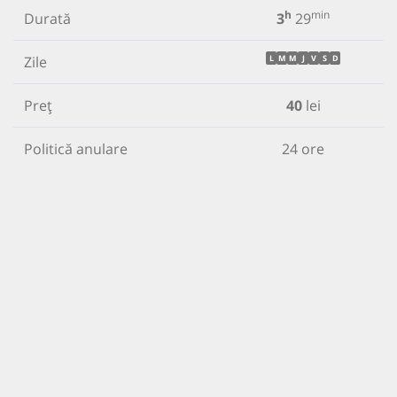
h
min
Durată
3
29
Zile
L
M
M
J
V
S
D
Preț
40
lei
Politică anulare
24 ore