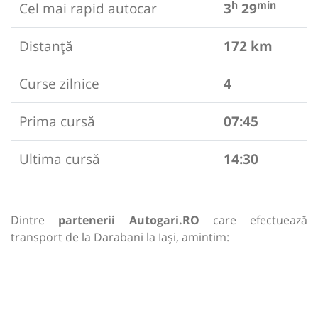
h
min
Cel mai rapid autocar
3
29
Distanță
172 km
Curse zilnice
4
Prima cursă
07:45
Ultima cursă
14:30
Dintre
partenerii Autogari.RO
care efectuează
transport de la Darabani la Iași, amintim: