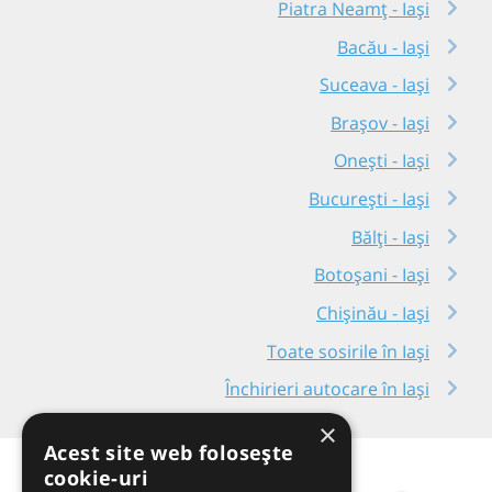
Piatra Neamț - Iași
Bacău - Iași
Suceava - Iași
Brașov - Iași
Onești - Iași
București - Iași
Bălți - Iași
Botoșani - Iași
Chișinău - Iași
Toate sosirile în Iași
Închirieri autocare în Iași
×
Acest site web folosește
cookie-uri