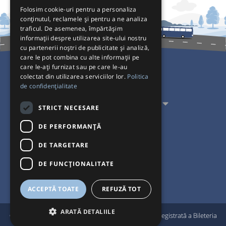
Folosim cookie-uri pentru a personaliza
conținutul, reclamele și pentru a ne analiza
traficul. De asemenea, împărtășim
informații despre utilizarea site-ului nostru
cu partenerii noștri de publicitate și analiză,
care le pot combina cu alte informații pe
care le-ați furnizat sau pe care le-au
colectat din utilizarea serviciilor lor.
Politica
Pentru Călători
de confidențialitate
Pentru Transportatori
STRICT NECESARE
Interacționăm
DE PERFORMANȚĂ
DE TARGETARE
Acceptăm plăți cu
DE FUNCŢIONALITATE
ACCEPTĂ TOATE
REFUZĂ TOT
ARATĂ DETALIILE
®
© Bileteria 2004-2026 | Autogari.RO
este marcă înregistrată a Bileteria
SRL |
Termeni și condiții