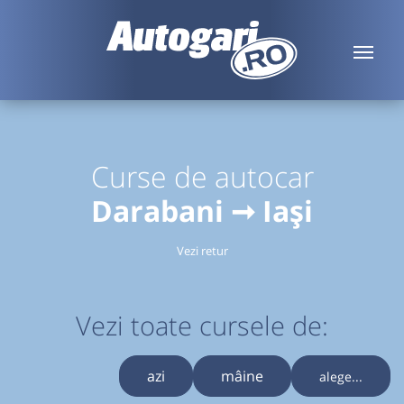
Curse de autocar
Darabani ➞ Iași
Vezi retur
Vezi toate cursele de:
azi
mâine
alege...