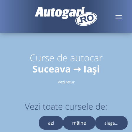
Curse de autocar
Suceava ➞ Iași
Vezi retur
Vezi toate cursele de:
azi
mâine
alege...