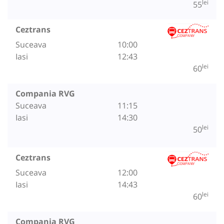
lei
55
Ceztrans
Suceava
10:00
Iasi
12:43
lei
60
Compania RVG
Suceava
11:15
Iasi
14:30
lei
50
Ceztrans
Suceava
12:00
Iasi
14:43
lei
60
Compania RVG