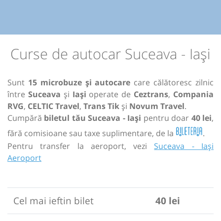
Curse de autocar Suceava - Iași
Sunt
15 microbuze și autocare
care călătoresc zilnic
între
Suceava
și
Iași
operate de
Ceztrans
,
Compania
RVG
,
CELTIC Travel
,
Trans Tik
și
Novum Travel
.
Cumpără
biletul tău Suceava - Iași
pentru doar
40 lei
,
fără comisioane sau taxe suplimentare, de la
.
Pentru transfer la aeroport, vezi
Suceava - Iași
Aeroport
Cel mai ieftin bilet
40 lei