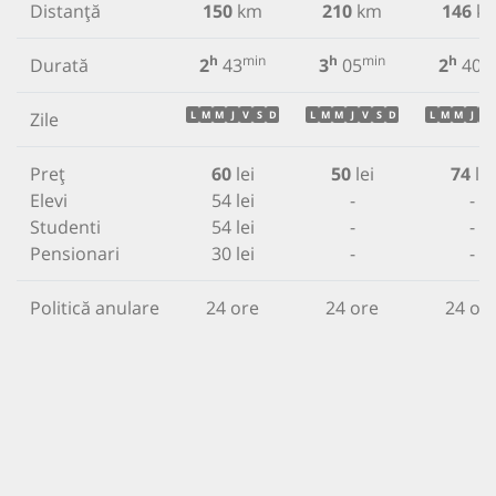
Distanță
150
km
210
km
146
k
h
min
h
min
h
m
Durată
2
43
3
05
2
40
Zile
L
M
M
J
V
S
D
L
M
M
J
V
S
D
L
M
M
J
V
Preț
60
lei
50
lei
74
lei
Elevi
54 lei
-
-
Studenti
54 lei
-
-
Pensionari
30 lei
-
-
Politică anulare
24 ore
24 ore
24 or