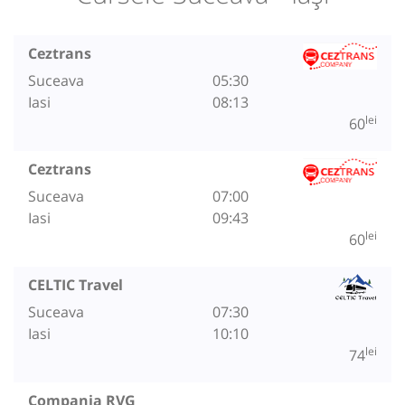
Ceztrans
Suceava
05:30
Iasi
08:13
lei
60
Ceztrans
Suceava
07:00
Iasi
09:43
lei
60
CELTIC Travel
Suceava
07:30
Iasi
10:10
lei
74
Compania RVG