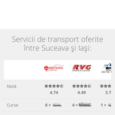
Servicii de transport oferite
între Suceava și Iași:
Notă
4.74
4.49
3.71
Curse
8 ×
4 ×
1 ×