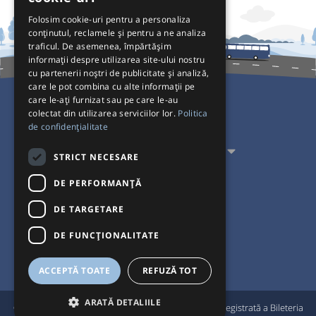
Folosim cookie-uri pentru a personaliza
conținutul, reclamele și pentru a ne analiza
traficul. De asemenea, împărtășim
informații despre utilizarea site-ului nostru
cu partenerii noștri de publicitate și analiză,
care le pot combina cu alte informații pe
care le-ați furnizat sau pe care le-au
colectat din utilizarea serviciilor lor.
Politica
Pentru Călători
de confidențialitate
Pentru Transportatori
STRICT NECESARE
Interacționăm
DE PERFORMANȚĂ
DE TARGETARE
Acceptăm plăți cu
DE FUNCŢIONALITATE
ACCEPTĂ TOATE
REFUZĂ TOT
ARATĂ DETALIILE
®
© Bileteria 2004-2026 | Autogari.RO
este marcă înregistrată a Bileteria