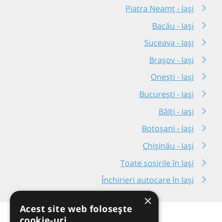
Piatra Neamț - Iași
Bacău - Iași
Suceava - Iași
Brașov - Iași
Onești - Iași
București - Iași
Bălți - Iași
Botoșani - Iași
Chișinău - Iași
Toate sosirile în Iași
Închirieri autocare în Iași
×
Acest site web folosește
cookie-uri