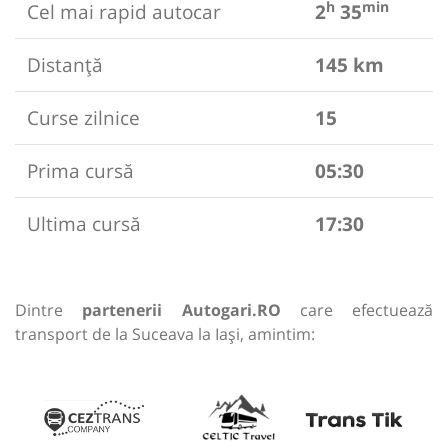
h
min
Cel mai rapid autocar
2
35
Distanță
145 km
Curse zilnice
15
Prima cursă
05:30
Ultima cursă
17:30
Dintre
partenerii Autogari.RO
care efectuează
transport de la Suceava la Iași, amintim: