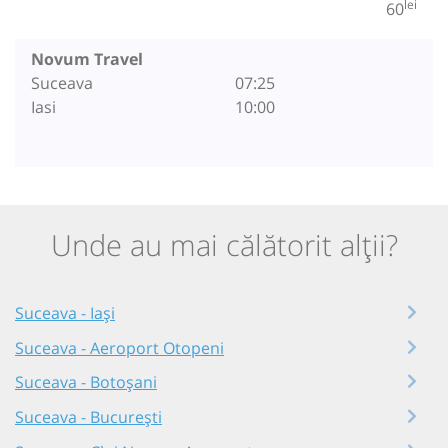
lei
60
Novum Travel
Suceava
07:25
Iasi
10:00
Unde au mai călătorit alții?
Suceava - Iași
Suceava - Aeroport Otopeni
Suceava - Botoșani
Suceava - București