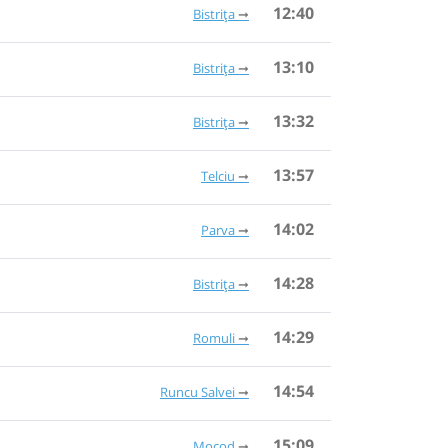
12:40
Bistrița
13:10
Bistrița
13:32
Bistrița
13:57
Telciu
14:02
Parva
14:28
Bistrița
14:29
Romuli
14:54
Runcu Salvei
15:09
Mocod