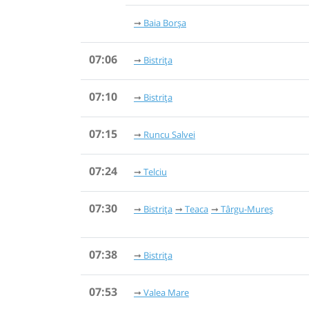
Baia Borşa
07:06
Bistrița
07:10
Bistrița
07:15
Runcu Salvei
07:24
Telciu
07:30
Bistrița
Teaca
Târgu-Mureș
07:38
Bistrița
07:53
Valea Mare