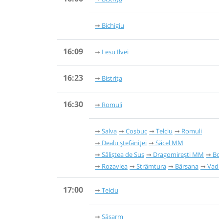
Bichigiu
16:09
Lesu Ilvei
16:23
Bistrița
16:30
Romuli
Salva
Coșbuc
Telciu
Romuli
Dealu ștefăniței
Săcel MM
Săliștea de Sus
Dragomirești MM
B
Rozavlea
Strâmtura
Bârsana
Vadu
17:00
Telciu
Săsarm