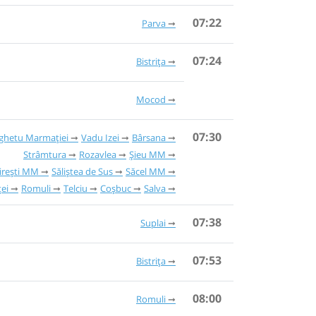
07:22
Parva
07:24
Bistrița
Mocod
07:30
ighetu Marmației
Vadu Izei
Bârsana
Strâmtura
Rozavlea
Șieu MM
rești MM
Săliștea de Sus
Săcel MM
ței
Romuli
Telciu
Coșbuc
Salva
07:38
Suplai
07:53
Bistrița
08:00
Romuli