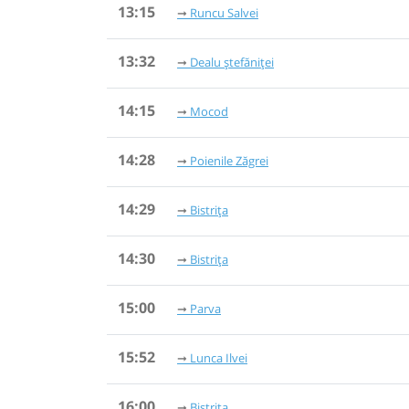
13:15
Runcu Salvei
13:32
Dealu ștefăniței
14:15
Mocod
14:28
Poienile Zăgrei
14:29
Bistrița
14:30
Bistrița
15:00
Parva
15:52
Lunca Ilvei
16:00
Bistrița