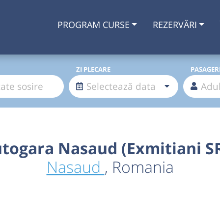
PROGRAM CURSE
REZERVĂRI
ZI PLECARE
PASAGER
togara Nasaud (Exmitiani S
Nasaud
, Romania