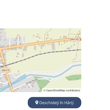
© OpenStreetMap contributors
Deschideți în Hărți