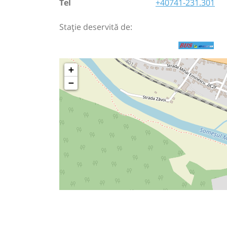
Tel
+40741-231.301
Stație deservită de:
+
−