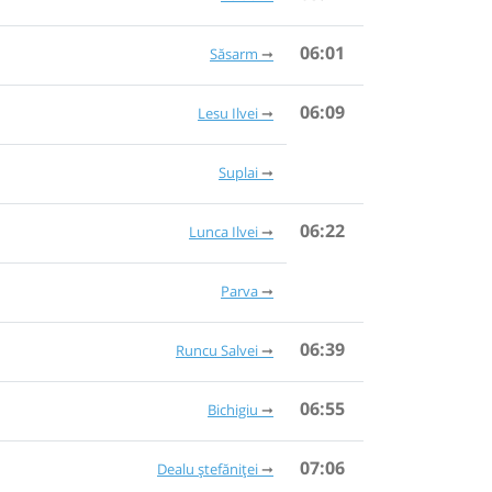
06:01
Săsarm
06:09
Lesu Ilvei
Suplai
06:22
Lunca Ilvei
Parva
06:39
Runcu Salvei
06:55
Bichigiu
07:06
Dealu ștefăniței