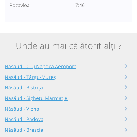
Rozavlea
17:46
Unde au mai călătorit alții?
Năsăud - Cluj Napoca Aeroport
Năsăud - Târgu-Mureș
Năsăud - Bistrița
Năsăud - Sighetu Marmației
Năsăud - Viena
Năsăud - Padova
Năsăud - Brescia