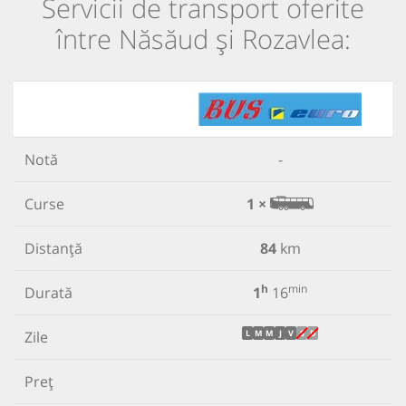
Servicii de transport oferite
între Năsăud și Rozavlea:
Notă
-
Curse
1 ×
Distanță
84
km
h
min
Durată
1
16
Zile
L
M
M
J
V
S
D
Preț