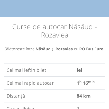
Curse de autocar Năsăud -
Rozavlea
Călătorește între
Năsăud
și
Rozavlea
cu
RO Bus Euro
.
Cel mai ieftin bilet
lei
h
min
Cel mai rapid autocar
1
16
Distanță
84 km
Curse zilnice
1