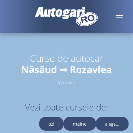
Curse de autocar
Năsăud ➞ Rozavlea
Vezi retur
Vezi toate cursele de:
azi
mâine
alege...