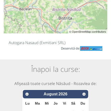
© OpenStreetMap contributors
Autogara Nasaud (Exmitiani SRL)
Deservită de:
Înapoi la curse:
Afișează toate cursele Năsăud - Rozavlea de:
August
2026
Lu
Ma
Mi
Jo
Vi
Sâ
Du