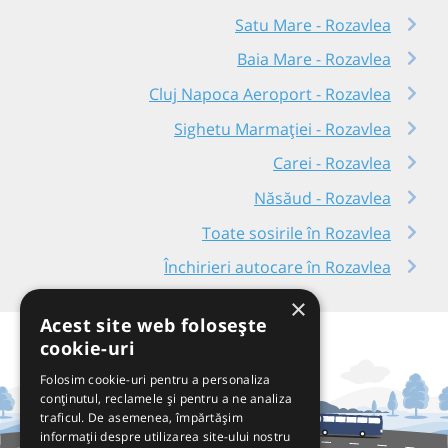
Satu Mare - Rozavlea
Baia Mare - Rozavlea
Cluj Napoca Aeroport - Rozavlea
Sighetu Marmației - Rozavlea
Carei - Rozavlea
Năsăud - Rozavlea
Toate sosirile în Rozavlea
Închirieri autocare în Rozavlea
×
Acest site web folosește
cookie-uri
Folosim cookie-uri pentru a personaliza
conținutul, reclamele și pentru a ne analiza
traficul. De asemenea, împărtășim
informații despre utilizarea site-ului nostru