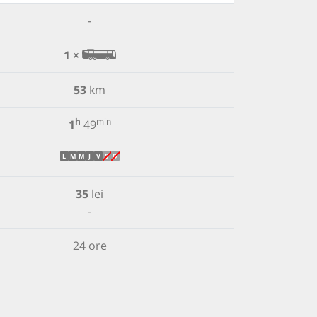
-
1 ×
53
km
h
min
1
49
L
M
M
J
V
S
D
35
lei
-
24 ore