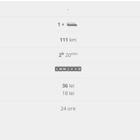
-
1 ×
111
km
h
min
2
20
L
M
M
J
V
S
D
36
lei
18 lei
24 ore