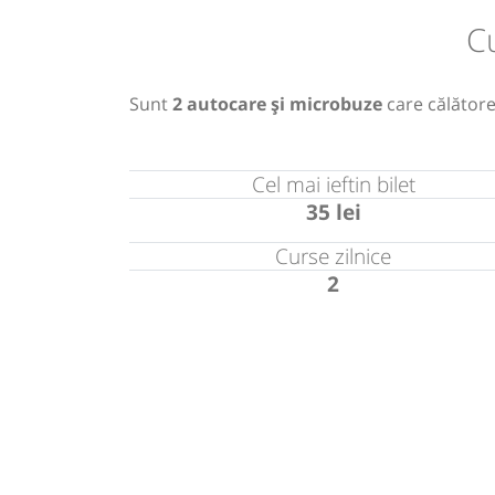
C
Sunt
2 autocare și microbuze
care călătores
Cel mai ieftin bilet
35 lei
Curse zilnice
2