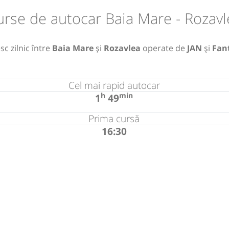
urse de autocar Baia Mare - Rozavl
c zilnic între
Baia Mare
și
Rozavlea
operate de
JAN
și
Fan
Cel mai rapid autocar
h
min
1
49
Prima cursă
16:30