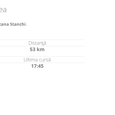
ea
tana Stanchi
.
Distanță
53 km
Ultima cursă
17:45