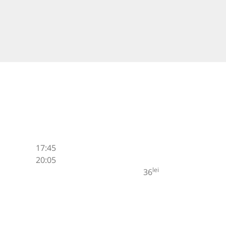
17:45
20:05
lei
36