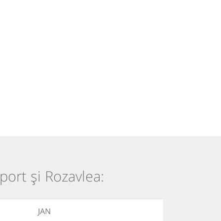
port și Rozavlea:
JAN