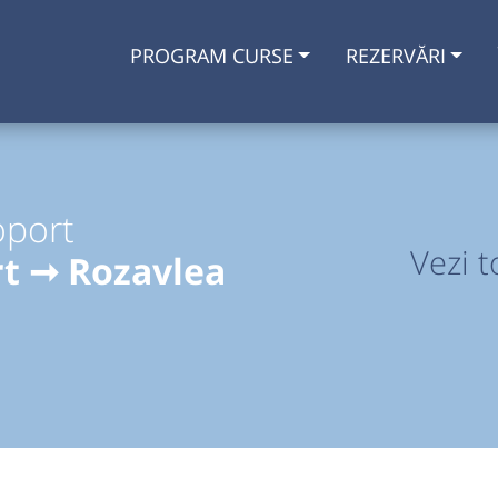
PROGRAM CURSE
REZERVĂRI
oport
Vezi t
t ➞ Rozavlea