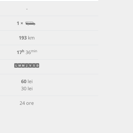
-
1 ×
193
km
h
min
17
36
L
M
M
J
V
S
D
60
lei
30 lei
24 ore