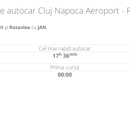
e autocar Cluj Napoca Aeroport - 
rt
și
Rozavlea
cu
JAN
.
Cel mai rapid autocar
h
min
17
36
Prima cursă
00:00