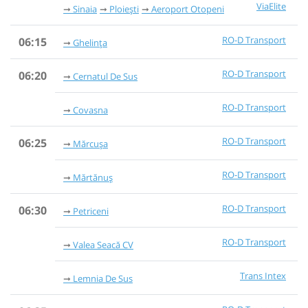
ViaElite
Sinaia
Ploiești
Aeroport Otopeni
RO-D Transport
06:15
Ghelința
RO-D Transport
06:20
Cernatul De Sus
RO-D Transport
Covasna
RO-D Transport
06:25
Mărcușa
RO-D Transport
Mărtănuș
RO-D Transport
06:30
Petriceni
RO-D Transport
Valea Seacă CV
Trans Intex
Lemnia De Sus