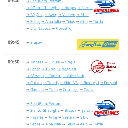
09:40
Reci (Ram. Petrom)
Sfântu-Gheorghe
Brașov
Șercaia
Făgăraș
Avrig
Veștem
Sibiu
Sebeș
Alba Iulia
Teiuș
Aiud
Turda
Cluj Napoca
Florești CJ
09:45
Brașov
09:50
Tinoasa
Ojdula
Greșu
Lepșa
Tulnici
Negrilești
Bârsești
Topești
Valea Sării
Colacu
Tichiriș
Vidra VN
Bolotești
Focșani
Garoafa
Tișița
Cosmești
Tecuci
Reci (Ram. Petrom)
Sfântu-Gheorghe
Brașov
Șercaia
Făgăraș
Avrig
Veștem
Sibiu
Sebeș
Alba Iulia
Teiuș
Aiud
Turda