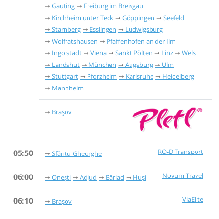
Gauting
Freiburg im Breisgau
Kirchheim unter Teck
Göppingen
Seefeld
Starnberg
Esslingen
Ludwigsburg
Wolfratshausen
Pfaffenhofen an der Ilm
Ingolstadt
Viena
Sankt Pölten
Linz
Wels
Landshut
München
Augsburg
Ulm
Stuttgart
Pforzheim
Karlsruhe
Heidelberg
Mannheim
Brașov
RO-D Transport
05:50
Sfântu-Gheorghe
Novum Travel
06:00
Onești
Adjud
Bârlad
Huși
ViaElite
06:10
Brașov