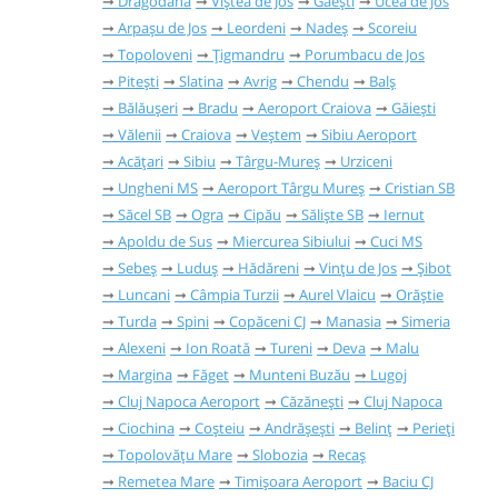
Dragodana
Viștea de Jos
Găești
Ucea de Jos
Arpașu de Jos
Leordeni
Nadeș
Scoreiu
Topoloveni
Țigmandru
Porumbacu de Jos
Pitești
Slatina
Avrig
Chendu
Balș
Bălăușeri
Bradu
Aeroport Craiova
Găieşti
Vălenii
Craiova
Veștem
Sibiu Aeroport
Acățari
Sibiu
Târgu-Mureș
Urziceni
Ungheni MS
Aeroport Târgu Mureș
Cristian SB
Săcel SB
Ogra
Cipău
Săliște SB
Iernut
Apoldu de Sus
Miercurea Sibiului
Cuci MS
Sebeș
Luduș
Hădăreni
Vințu de Jos
Șibot
Luncani
Câmpia Turzii
Aurel Vlaicu
Orăștie
Turda
Spini
Copăceni CJ
Manasia
Simeria
Alexeni
Ion Roată
Tureni
Deva
Malu
Margina
Făget
Munteni Buzău
Lugoj
Cluj Napoca Aeroport
Căzănești
Cluj Napoca
Ciochina
Coșteiu
Andrășești
Belinț
Perieți
Topolovățu Mare
Slobozia
Recaș
Remetea Mare
Timișoara Aeroport
Baciu CJ