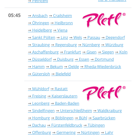
Petriceni
05:45
Ansbach
Crailsheim
Öhringen
Heilbronn
Heidelberg
Viena
Sankt Pölten
Linz
Wels
Passau
Degendorf
Straubing
Regensburg
Nürnberg
Würzburg
Aschaffenburg
Frankfurt
Gisen
Siegen
Koln
Düsseldorf
Duisburg
Essen
Dortmund
Hamm
Bekum
Oelde
Rheda-Wiedenbrück
Gütersloh
Bielefeld
Mühldorf
Rastatt
Freising
Kaiserslautern
Leonberg
Baden-Baden
Sindelfingen
Unterschleißheim
Waldkraiburg
Homburg
Böblingen
Bühl
Saarbrücken
Dachau
Fürstenfeldbruck
Tübingen
Offenburg
Germering
Nürtingen
Lahr