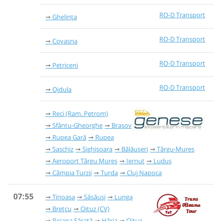
RO-D Transport
Ghelința
RO-D Transport
Covasna
RO-D Transport
Petriceni
RO-D Transport
Ojdula
Reci (Ram. Petrom)
Sfântu-Gheorghe
Brașov
Rupea Gară
Rupea
Saschiz
Sighișoara
Bălăușeri
Târgu-Mureș
Aeroport Târgu Mureș
Iernut
Luduș
Câmpia Turzii
Turda
Cluj Napoca
07:55
Tinoasa
Săsăuși
Lunga
Brețcu
Oituz (CV)
Poiana Sărată
Hârja
Oituz