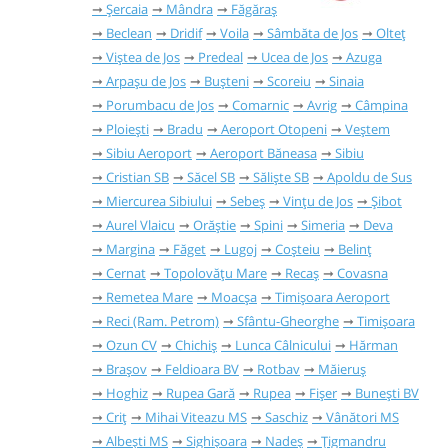
Șercaia
Mândra
Făgăraș
Beclean
Dridif
Voila
Sâmbăta de Jos
Olteț
Viștea de Jos
Predeal
Ucea de Jos
Azuga
Arpașu de Jos
Bușteni
Scoreiu
Sinaia
Porumbacu de Jos
Comarnic
Avrig
Câmpina
Ploiești
Bradu
Aeroport Otopeni
Veștem
Sibiu Aeroport
Aeroport Băneasa
Sibiu
Cristian SB
Săcel SB
Săliște SB
Apoldu de Sus
Miercurea Sibiului
Sebeș
Vințu de Jos
Șibot
Aurel Vlaicu
Orăștie
Spini
Simeria
Deva
Margina
Făget
Lugoj
Coșteiu
Belinț
Cernat
Topolovățu Mare
Recaș
Covasna
Remetea Mare
Moacșa
Timișoara Aeroport
Reci (Ram. Petrom)
Sfântu-Gheorghe
Timișoara
Ozun CV
Chichiș
Lunca Câlnicului
Hărman
Brașov
Feldioara BV
Rotbav
Măieruș
Hoghiz
Rupea Gară
Rupea
Fișer
Bunești BV
Criț
Mihai Viteazu MS
Saschiz
Vânători MS
Albești MS
Sighișoara
Nadeș
Țigmandru