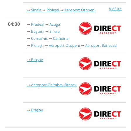
ViaElite
Sinaia
Ploiești
Aeroport Otopeni
04:30
Predeal
Azuga
Bușteni
Sinaia
Comarnic
Câmpina
Ploiești
Aeroport Otopeni
Aeroport Băneasa
Brașov
Aeroport Ghimbav-Brașov
Brașov