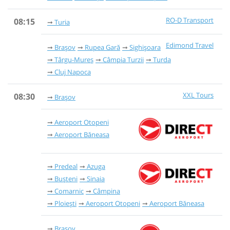
RO-D Transport
08:15
Turia
Edimond Travel
Brașov
Rupea Gară
Sighișoara
Târgu-Mureș
Câmpia Turzii
Turda
Cluj Napoca
XXL Tours
08:30
Brașov
Aeroport Otopeni
Aeroport Băneasa
Predeal
Azuga
Bușteni
Sinaia
Comarnic
Câmpina
Ploiești
Aeroport Otopeni
Aeroport Băneasa
Brașov