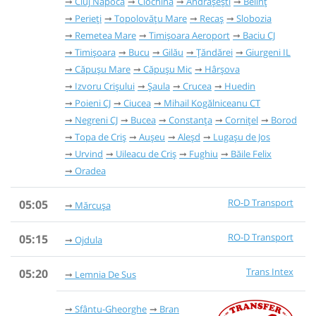
Cluj Napoca
Ciochina
Andrășești
Belinț
Perieți
Topolovățu Mare
Recaș
Slobozia
Remetea Mare
Timișoara Aeroport
Baciu CJ
Timișoara
Bucu
Gilău
Țăndărei
Giurgeni IL
Căpușu Mare
Căpușu Mic
Hârșova
Izvoru Crișului
Șaula
Crucea
Huedin
Poieni CJ
Ciucea
Mihail Kogălniceanu CT
Negreni CJ
Bucea
Constanța
Cornițel
Borod
Topa de Criș
Aușeu
Aleșd
Lugașu de Jos
Urvind
Uileacu de Criș
Fughiu
Băile Felix
Oradea
RO-D Transport
05:05
Mărcușa
RO-D Transport
05:15
Ojdula
Trans Intex
05:20
Lemnia De Sus
Sfântu-Gheorghe
Bran