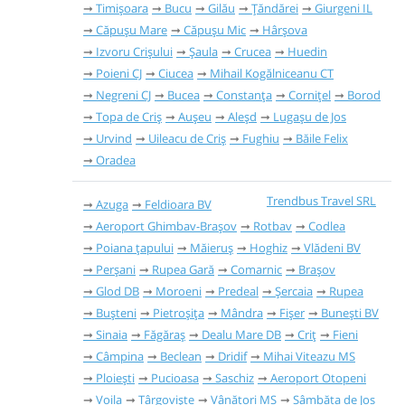
Timișoara
Bucu
Gilău
Țăndărei
Giurgeni IL
Căpușu Mare
Căpușu Mic
Hârșova
Izvoru Crișului
Șaula
Crucea
Huedin
Poieni CJ
Ciucea
Mihail Kogălniceanu CT
Negreni CJ
Bucea
Constanța
Cornițel
Borod
Topa de Criș
Aușeu
Aleșd
Lugașu de Jos
Urvind
Uileacu de Criș
Fughiu
Băile Felix
Oradea
Trendbus Travel SRL
Azuga
Feldioara BV
Aeroport Ghimbav-Brașov
Rotbav
Codlea
Poiana țapului
Măieruș
Hoghiz
Vlădeni BV
Perșani
Rupea Gară
Comarnic
Brașov
Glod DB
Moroeni
Predeal
Șercaia
Rupea
Bușteni
Pietroșița
Mândra
Fișer
Bunești BV
Sinaia
Făgăraș
Dealu Mare DB
Criț
Fieni
Câmpina
Beclean
Dridif
Mihai Viteazu MS
Ploiești
Pucioasa
Saschiz
Aeroport Otopeni
Voila
Târgoviște
Vânători MS
Sâmbăta de Jos