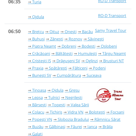
RO-D Transport
06:35
Turia
RO-D Transport
Ojdula
Samy Travel Tour
06:50
Brețcu
Oituz
Onești
Bacău
Buhuși
Zănești
Roznov
Săvinești
Piatra Neamț
Dobreni
Bodești
Oșlobeni
Crăcăoani
Bălțătești
Humulești
Târgu Neamț
Cristești IS
Drăgușeni SV
Oglinzi
Brusturi NT
Praxia
Spătărești
Fălticeni
Podeni
Bunești SV
Cumpărătura
Suceava
Tinoasa
Ojdula
Greșu
Lepșa
Tulnici
Negrilești
Bârsești
Topești
Valea Sării
Colacu
Tichiriș
Vidra VN
Bolotești
Focșani
Popești VN
Slobozia Bradului
Râmnicu Sărat
Buzău
Gălbinași
Făurei
Ianca
Brăila
Galați