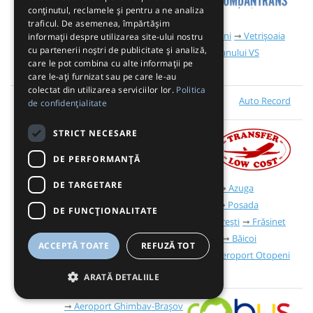
Mărășești VN
Tișița
conținutul, reclamele și pentru a ne analiza
Tecuci
Bârlad
Murgeni
traficul. De asemenea, împărtășim
Bogdănești Fălciu
Fălciu
Berezeni
Vetrișoaia
informații despre utilizarea site-ului nostru
cu partenerii noștri de publicitate și analiză,
Lunca Veche
Oțetoaia
Lunca Banului VS
care le pot combina cu alte informații pe
Stănilești
Gura Văii VS
Huși
care le-ați furnizat sau pe care le-au
colectat din utilizarea serviciilor lor.
Politica
Auto Record
11:20
de confidențialitate
Brașov
STRICT NECESARE
Sfântu-Gheorghe
Bran
Zărnești
Poiana Brașov
DE PERFORMANȚĂ
Aeroport Ghimbav-Brașov
DE TARGETARE
Brașov
Timișu de Sus
Predeal
Azuga
Bușteni
Poiana țapului
Sinaia
Posada
DE FUNCŢIONALITATE
Comarnic
Podu Corbului
Nistorești
Frăsinet
Cornu de Jos
Câmpina
Bănești
Băicoi
ACCEPTĂ TOATE
REFUZĂ TOT
Florești
Ploiești
Bărcănești
Aeroport Otopeni
București
Aeroport Băneasa
ARATĂ DETALIILE
Aeroport Ghimbav-Brașov