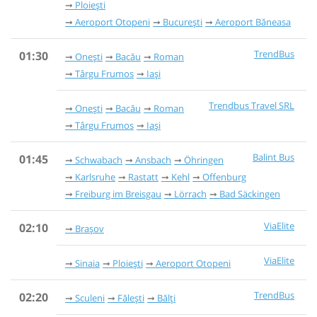
Ploiești
Aeroport Otopeni
București
Aeroport Băneasa
TrendBus
01:30
Onești
Bacău
Roman
Târgu Frumos
Iași
Trendbus Travel SRL
Onești
Bacău
Roman
Târgu Frumos
Iași
Balint Bus
01:45
Schwabach
Ansbach
Öhringen
Karlsruhe
Rastatt
Kehl
Offenburg
Freiburg im Breisgau
Lörrach
Bad Säckingen
ViaElite
02:10
Brașov
ViaElite
Sinaia
Ploiești
Aeroport Otopeni
TrendBus
02:20
Sculeni
Fălești
Bălți