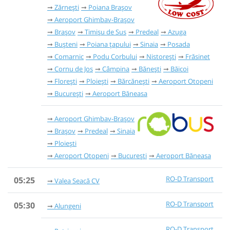
Zărnești
Poiana Brașov
Aeroport Ghimbav-Brașov
Brașov
Timișu de Sus
Predeal
Azuga
Bușteni
Poiana țapului
Sinaia
Posada
Comarnic
Podu Corbului
Nistorești
Frăsinet
Cornu de Jos
Câmpina
Bănești
Băicoi
Florești
Ploiești
Bărcănești
Aeroport Otopeni
București
Aeroport Băneasa
Aeroport Ghimbav-Brașov
Brașov
Predeal
Sinaia
Ploiești
Aeroport Otopeni
București
Aeroport Băneasa
RO-D Transport
05:25
Valea Seacă CV
RO-D Transport
05:30
Alungeni
RO-D Transport