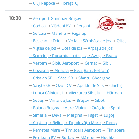
Cluj Napoca
Florești CJ
10:00
Aeroport Ghimbav-Brașov
Codlea
Vlădeni BV
Perșani
Șercaia
Mândra
Făgăraș
Beclean
Dridif
Voila
Sâmbăta de Jos
Olteț
Viștea de Jos
Ucea de Jos
Arpașu de Jos
Scoreiu
Porumbacu de Jos
Avrig
Bradu
Veștem
Sibiu Aeroport
Cernat
Sibiu
Covasna
Moacșa
Reci (Ram. Petrom)
Cristian SB
Săcel SB
Sfântu-Gheorghe
Săliște SB
Ozun CV
Apoldu de Sus
Chichiș
Lunca Câlnicului
Miercurea Sibiului
Hărman
Sebeș
Vințu de Jos
Brașov
Șibot
Poiana Brașov
Aurel Vlaicu
Orăștie
Spini
Simeria
Deva
Margina
Făget
Lugoj
Coșteiu
Belinț
Topolovățu Mare
Recaș
Remetea Mare
Timișoara Aeroport
Timișoara
Feldioara BV
Rotbav
Măieruș
Hoghiz