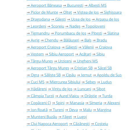
Aeroport Băneasa
București
Albești MS
Picior de Munte
Olteț
Viștea de Jos
Sighișoara
Dragodana
Găești
Ucea de Jos
Arpașu de Jos
Leordeni
Scoreiu
Nadeș
Topoloveni
Țigmandru
Porumbacu de Jos
Pitești
Slatina
Avrig
Chendu
Bălăușeri
Balș
Bradu
Aeroport Craiova
Găieşti
Vălenii
Craiova
Veștem
Sibiu Aeroport
Acățari
Sibiu
Târgu-Mureș
Urziceni
Ungheni MS
Aeroport Târgu Mureș
Cristian SB
Săcel SB
Ogra
Săliște SB
Cipău
Iernut
Apoldu de Sus
Cuci MS
Miercurea Sibiului
Sebeș
Luduș
Hădăreni
Vințu de Jos
Luncani
Șibot
Câmpia Turzii
Aurel Vlaicu
Orăștie
Turda
Copăceni CJ
Spini
Manasia
Simeria
Alexeni
Ion Roată
Tureni
Deva
Malu
Margina
Munteni Buzău
Făget
Lugoj
Cluj Napoca Aeroport
Căzănești
Coșteiu