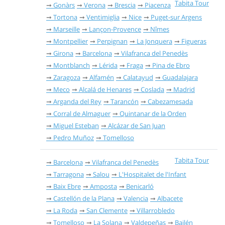
Tabita Tour
Gonàrs
Verona
Brescia
Piacenza
Tortona
Ventimiglia
Nice
Puget-sur Argens
Marseille
Lançon-Provence
Nîmes
Montpellier
Perpignan
La Jonquera
Figueras
Girona
Barcelona
Vilafranca del Penedès
Montblanch
Lérida
Fraga
Pina de Ebro
Zaragoza
Alfamén
Calatayud
Guadalajara
Meco
Alcalá de Henares
Coslada
Madrid
Arganda del Rey
Tarancón
Cabezamesada
Corral de Almaguer
Quintanar de la Orden
Miguel Esteban
Alcázar de San Juan
Pedro Muñoz
Tomelloso
Tabita Tour
Barcelona
Vilafranca del Penedès
Tarragona
Salou
L'Hospitalet de l'Infant
Baix Ebre
Amposta
Benicarló
Castellón de la Plana
Valencia
Albacete
La Roda
San Clemente
Villarrobledo
Tomelloso
La Solana
Valdepeñas
Bailén