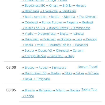
Bogdănești BC
Onești
Brătila
Helegiu
Bălăneasa
Livezi-Vale
Sănduleni
Bacău Aeroport
Bacău
Zăpodia
Tisa-Silvestri
Odobești
Fundu Tutovei
Plopana
Budești
Rusenii de Sus
Rusenii Răzeși
Străminoasa
Vladia
Dragomirești
Bleșca
Ivănești
Hârșoveni
Poienești
Oprișița
Laza
Pușcași
Rediu
Vaslui
Muntenii de Jos
Băcăoani
Secuia
Crasna VS
Oltenești
Curteni
Crețeștii de Sus
Satu Nou
Huși
Novum Travel
08:00
Brașov
Rupea
Sighișoara
Dumbrăveni SB
Mediaș
Sibiu
Sebeș
Simeria
Deva
Timișoara
Tabita Tour
08:05
Brescia
Bergamo
Milano
Novara
Torino