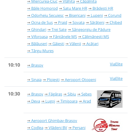
Miercurea-Ciuc
Vlăhița
Căpâlnița
Băile Homorod
Satu Mare HR
Brădești HR
Odorheiu Secuiesc
Bisericani
Lupeni
Corund
Ocna de Sus
Praid
Sovata
Sărățeni
Chibed
Ghindari
Trei Sate
Sângeorgiu de Pădure
Viforoasa
Fântânele MS
Călimănești MS
Bălăușeri
Găieşti
Vălenii
Acățari
Târgu-Mureș
ViaElite
10:10
Brașov
ViaElite
Sinaia
Ploiești
Aeroport Otopeni
10:30
Brașov
Făgăraș
Sibiu
Sebeș
Deva
Lugoj
Timișoara
Arad
Aeroport Ghimbav-Brașov
Codlea
Vlădeni BV
Perșani