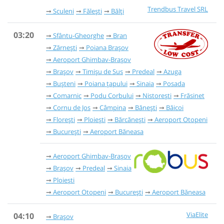
Trendbus Travel SRL
Sculeni
Fălești
Bălți
03:20
Sfântu-Gheorghe
Bran
Zărnești
Poiana Brașov
Aeroport Ghimbav-Brașov
Brașov
Timișu de Sus
Predeal
Azuga
Bușteni
Poiana țapului
Sinaia
Posada
Comarnic
Podu Corbului
Nistorești
Frăsinet
Cornu de Jos
Câmpina
Bănești
Băicoi
Florești
Ploiești
Bărcănești
Aeroport Otopeni
București
Aeroport Băneasa
Aeroport Ghimbav-Brașov
Brașov
Predeal
Sinaia
Ploiești
Aeroport Otopeni
București
Aeroport Băneasa
ViaElite
04:10
Brașov