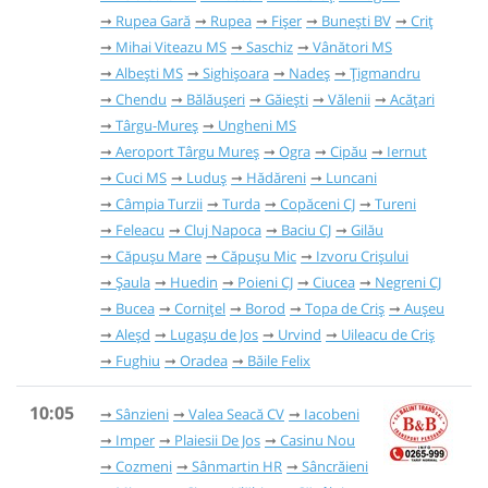
Rupea Gară
Rupea
Fișer
Bunești BV
Criț
Mihai Viteazu MS
Saschiz
Vânători MS
Albești MS
Sighișoara
Nadeș
Țigmandru
Chendu
Bălăușeri
Găieşti
Vălenii
Acățari
Târgu-Mureș
Ungheni MS
Aeroport Târgu Mureș
Ogra
Cipău
Iernut
Cuci MS
Luduș
Hădăreni
Luncani
Câmpia Turzii
Turda
Copăceni CJ
Tureni
Feleacu
Cluj Napoca
Baciu CJ
Gilău
Căpușu Mare
Căpușu Mic
Izvoru Crișului
Șaula
Huedin
Poieni CJ
Ciucea
Negreni CJ
Bucea
Cornițel
Borod
Topa de Criș
Aușeu
Aleșd
Lugașu de Jos
Urvind
Uileacu de Criș
Fughiu
Oradea
Băile Felix
10:05
Sânzieni
Valea Seacă CV
Iacobeni
Imper
Plaiesii De Jos
Casinu Nou
Cozmeni
Sânmartin HR
Sâncrăieni