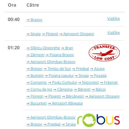
Ora
Către
ViaElite
00:40
Brașov
ViaElite
Sinaia
Ploiești
Aeroport Otopeni
01:20
Sfântu-Gheorghe
Bran
Zărnești
Poiana Brașov
Aeroport Ghimbav-Brașov
Brașov
Timișu de Sus
Predeal
Azuga
Bușteni
Poiana țapului
Sinaia
Posada
Comarnic
Podu Corbului
Nistorești
Frăsinet
Cornu de Jos
Câmpina
Bănești
Băicoi
Florești
Ploiești
Bărcănești
Aeroport Otopeni
București
Aeroport Băneasa
Aeroport Ghimbav-Brașov
Brașov
Predeal
Sinaia