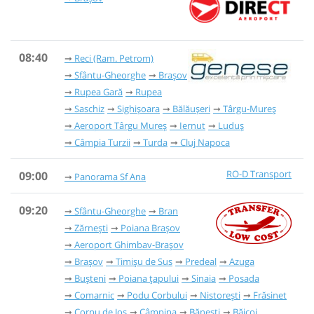
08:40
Reci (Ram. Petrom)
Sfântu-Gheorghe
Brașov
Rupea Gară
Rupea
Saschiz
Sighișoara
Bălăușeri
Târgu-Mureș
Aeroport Târgu Mureș
Iernut
Luduș
Câmpia Turzii
Turda
Cluj Napoca
RO-D Transport
09:00
Panorama Sf Ana
09:20
Sfântu-Gheorghe
Bran
Zărnești
Poiana Brașov
Aeroport Ghimbav-Brașov
Brașov
Timișu de Sus
Predeal
Azuga
Bușteni
Poiana țapului
Sinaia
Posada
Comarnic
Podu Corbului
Nistorești
Frăsinet
Cornu de Jos
Câmpina
Bănești
Băicoi