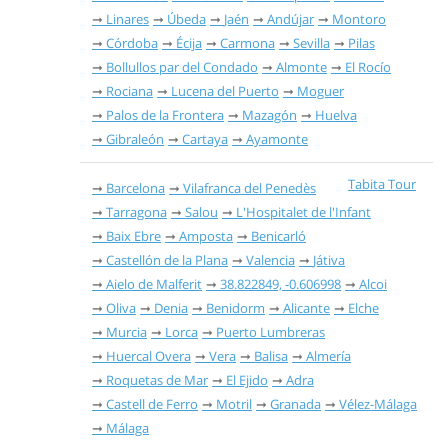
Linares
Úbeda
Jaén
Andújar
Montoro
Córdoba
Écija
Carmona
Sevilla
Pilas
Bollullos par del Condado
Almonte
El Rocío
Rociana
Lucena del Puerto
Moguer
Palos de la Frontera
Mazagón
Huelva
Gibraleón
Cartaya
Ayamonte
Tabita Tour
Barcelona
Vilafranca del Penedès
Tarragona
Salou
L'Hospitalet de l'Infant
Baix Ebre
Amposta
Benicarló
Castellón de la Plana
Valencia
Játiva
Aielo de Malferit
38.822849, -0.606998
Alcoi
Oliva
Denia
Benidorm
Alicante
Elche
Murcia
Lorca
Puerto Lumbreras
Huercal Overa
Vera
Balisa
Almería
Roquetas de Mar
El Ejido
Adra
Castell de Ferro
Motril
Granada
Vélez-Málaga
Málaga