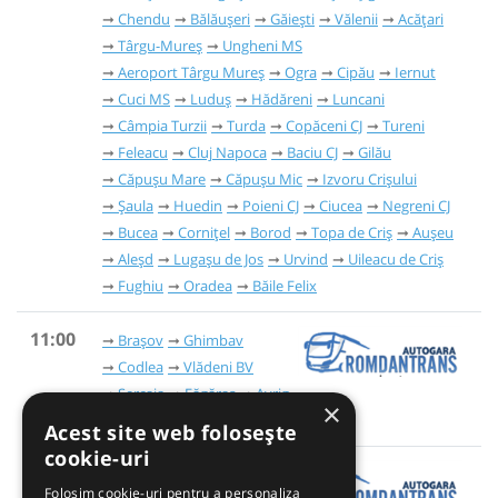
Chendu
Bălăușeri
Găieşti
Vălenii
Acățari
Târgu-Mureș
Ungheni MS
Aeroport Târgu Mureș
Ogra
Cipău
Iernut
Cuci MS
Luduș
Hădăreni
Luncani
Câmpia Turzii
Turda
Copăceni CJ
Tureni
Feleacu
Cluj Napoca
Baciu CJ
Gilău
Căpușu Mare
Căpușu Mic
Izvoru Crișului
Șaula
Huedin
Poieni CJ
Ciucea
Negreni CJ
Bucea
Cornițel
Borod
Topa de Criș
Aușeu
Aleșd
Lugașu de Jos
Urvind
Uileacu de Criș
Fughiu
Oradea
Băile Felix
11:00
Brașov
Ghimbav
Codlea
Vlădeni BV
Șercaia
Făgăraș
Avrig
×
Sibiu
Acest site web folosește
cookie-uri
Onești
Adjud
Folosim cookie-uri pentru a personaliza