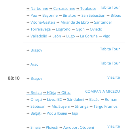
Tabita Tour
Narbonne
Carcassonne
Toulouse
Pau
Bayonne
Biriatou
San Sebastián
Bilbao
Vitoria-Gasteiz
Miranda de Ebro
Santander
Torrelavega
Logroño
Gijón
Oviedo
Valladolid
León
Lugo
La Coruña
Vigo
Tabita Tour
Brașov
Tabita Tour
Arad
ViaElite
08:10
Brașov
COMPANIA MICEDU
Brețcu
Hârja
Oituz
Onești
Livezi BC
Sănduleni
Bacău
Roman
Săbăoani
Miclăușeni
Strunga
Târgu Frumos
Bălțați
Podu Iloaiei
Iași
ViaElite
Sinaia
Ploiești
Aeroport Otopeni