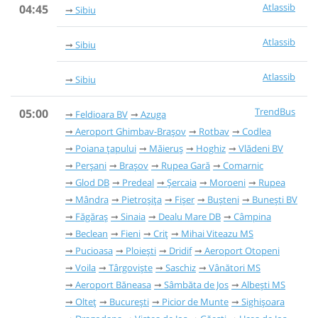
Atlassib
04:45
Sibiu
Atlassib
Sibiu
Atlassib
Sibiu
TrendBus
05:00
Feldioara BV
Azuga
Aeroport Ghimbav-Brașov
Rotbav
Codlea
Poiana țapului
Măieruș
Hoghiz
Vlădeni BV
Perșani
Brașov
Rupea Gară
Comarnic
Glod DB
Predeal
Șercaia
Moroeni
Rupea
Mândra
Pietroșița
Fișer
Bușteni
Bunești BV
Făgăraș
Sinaia
Dealu Mare DB
Câmpina
Beclean
Fieni
Criț
Mihai Viteazu MS
Pucioasa
Ploiești
Dridif
Aeroport Otopeni
Voila
Târgoviște
Saschiz
Vânători MS
Aeroport Băneasa
Sâmbăta de Jos
Albești MS
Olteț
București
Picior de Munte
Sighișoara