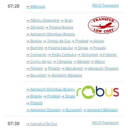
RO-D Transport
07:20
Mărcușa
Sfântu-Gheorghe
Bran
Zărnești
Poiana Brașov
Aeroport Ghimbav-Brașov
Brașov
Timișu de Sus
Predeal
Azuga
Bușteni
Poiana țapului
Sinaia
Posada
Comarnic
Podu Corbului
Nistorești
Frăsinet
Cornu de Jos
Câmpina
Bănești
Băicoi
Florești
Ploiești
Bărcănești
Aeroport Otopeni
București
Aeroport Băneasa
Aeroport Ghimbav-Brașov
Brașov
Predeal
Sinaia
Ploiești
Aeroport Otopeni
București
Aeroport Băneasa
RO-D Transport
07:30
Cernatul De Sus