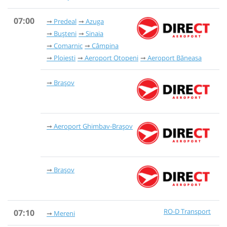
07:00
Predeal
Azuga
Bușteni
Sinaia
Comarnic
Câmpina
Ploiești
Aeroport Otopeni
Aeroport Băneasa
Brașov
Aeroport Ghimbav-Brașov
Brașov
RO-D Transport
07:10
Mereni