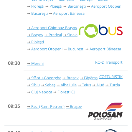
Florești
Ploiești
Bărcănești
Aeroport Otopeni
București
Aeroport Băneasa
Aeroport Ghimbav-Brașov
Brașov
Predeal
Sinaia
Ploiești
Aeroport Otopeni
București
Aeroport Băneasa
RO-D Transport
09:30
Mereni
COFTURISTIK
Sfântu-Gheorghe
Brașov
Făgăraș
Sibiu
Sebeș
Alba Iulia
Teiuș
Aiud
Turda
Cluj Napoca
Florești CJ
09:35
Reci (Ram. Petrom)
Brașov