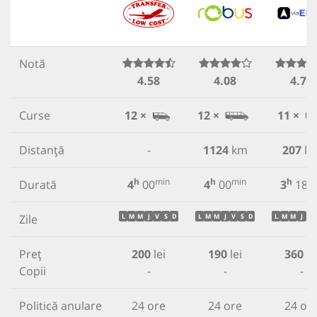
Notă
4.58
4.08
4.78
Curse
12 ×
12 ×
11 ×
Distanță
-
1124
km
207
k
h
min
h
min
h
m
Durată
4
00
4
00
3
18
Zile
L
M
M
J
V
S
D
L
M
M
J
V
S
D
L
M
M
J
V
Preț
200
lei
190
lei
360
le
Copii
-
-
-
Politică anulare
24 ore
24 ore
24 or