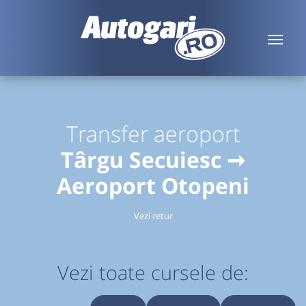
Transfer aeroport
Târgu Secuiesc ➞
Aeroport Otopeni
Vezi retur
Vezi toate cursele de: