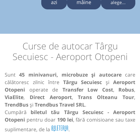
azi
mâine
alege...
Curse de autocar Târgu
Secuiesc - Aeroport Otopeni
Sunt
45 minivanuri, microbuze și autocare
care
călătoresc zilnic între
Târgu Secuiesc
și
Aeroport
Otopeni
operate de
Transfer Low Cost
,
Robus
,
ViaElite
,
Direct Aeroport
,
Trans Olteanu Tour
,
TrendBus
și
Trendbus Travel SRL
.
Cumpără
biletul tău Târgu Secuiesc - Aeroport
Otopeni
pentru doar
190 lei
, fără comisioane sau taxe
suplimentare, de la
.