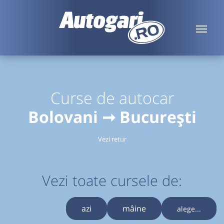
Curse de autocar
Bolovani ➞ București
Vezi retur
Vezi toate cursele de:
azi
mâine
alege...