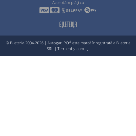
Acceptăm plăți cu
®
© Bileteria 2004-2026 | Autogari.RO
este marcă înregistrată a Bileteria
SRL |
Termeni și condiții