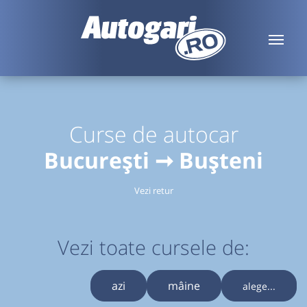
Curse de autocar
București ➞ Bușteni
Vezi retur
Vezi toate cursele de:
azi
mâine
alege...