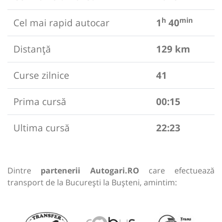
h
min
Cel mai rapid autocar
1
40
Distanță
129 km
Curse zilnice
41
Prima cursă
00:15
Ultima cursă
22:23
Dintre
partenerii Autogari.RO
care efectuează
transport de la București la Bușteni, amintim: