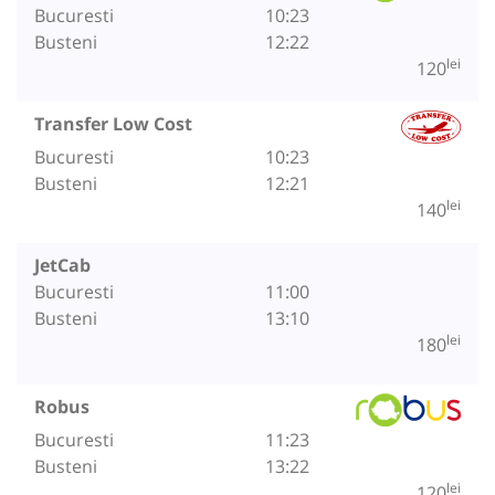
Bucuresti
10:23
Busteni
12:22
lei
120
Transfer Low Cost
Bucuresti
10:23
Busteni
12:21
lei
140
JetCab
Bucuresti
11:00
Busteni
13:10
lei
180
Robus
Bucuresti
11:23
Busteni
13:22
lei
120