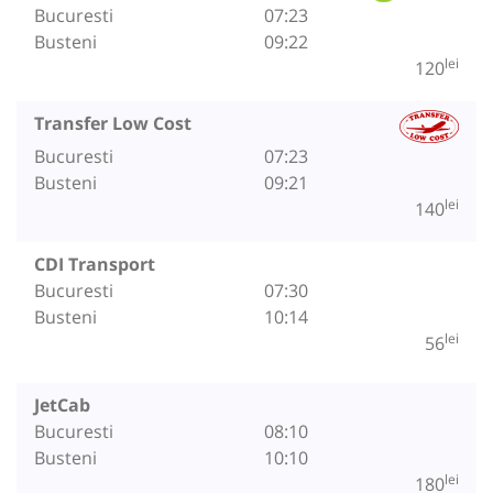
Bucuresti
07:23
Busteni
09:22
lei
120
Transfer Low Cost
Bucuresti
07:23
Busteni
09:21
lei
140
CDI Transport
Bucuresti
07:30
Busteni
10:14
lei
56
JetCab
Bucuresti
08:10
Busteni
10:10
lei
180