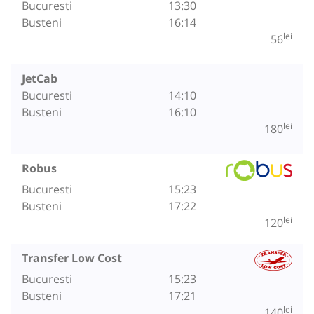
Bucuresti
13:30
Busteni
16:14
lei
56
JetCab
Bucuresti
14:10
Busteni
16:10
lei
180
Robus
Bucuresti
15:23
Busteni
17:22
lei
120
Transfer Low Cost
Bucuresti
15:23
Busteni
17:21
lei
140