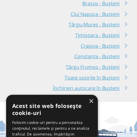
Brașov - Bușteni
Cluj Napoca - Bușteni
Târgu-Mureș - Bușteni
Timișoara - Bușteni
Craiova - Bușteni
Constanța - Bușteni
Târgu Frumos - Bușteni
Toate sosirile în Bușteni
Închirieri autocare în Bușteni
×
Acest site web folosește
cookie-uri
Folosim cookie-uri pentru a personaliza
conținutul, reclamele și pentru a ne analiza
traficul. De asemenea, împărtășim