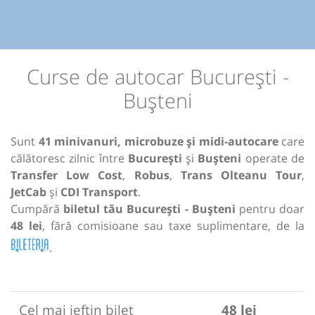
Curse de autocar București -
Bușteni
Sunt
41 minivanuri, microbuze și midi-autocare
care
călătoresc zilnic între
București
și
Bușteni
operate de
Transfer Low Cost
,
Robus
,
Trans Olteanu Tour
,
JetCab
și
CDI Transport
.
Cumpără
biletul tău București - Bușteni
pentru doar
48 lei
, fără comisioane sau taxe suplimentare, de la
.
Cel mai ieftin bilet
48 lei