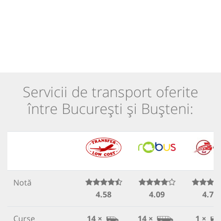
Servicii de transport oferite
între București și Bușteni:
Notă
4.58
4.09
4.78
Curse
14 ×
14 ×
1 ×