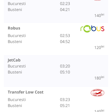
Bucuresti
02:23
Busteni
04:21
lei
140
Robus
Bucuresti
02:53
Busteni
04:52
lei
120
JetCab
Bucuresti
03:20
Busteni
05:10
lei
180
Transfer Low Cost
Bucuresti
03:23
Busteni
05:21
lei
140