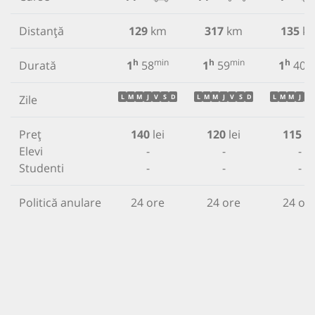
Distanță
129
km
317
km
135
k
h
min
h
min
h
m
Durată
1
58
1
59
1
40
Zile
L
M
M
J
V
S
D
L
M
M
J
V
S
D
L
M
M
J
V
Preț
140
lei
120
lei
115
le
Elevi
-
-
-
Studenti
-
-
-
Politică anulare
24 ore
24 ore
24 or