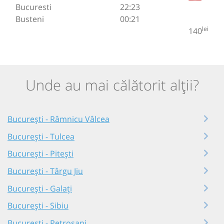
Bucuresti
22:23
Busteni
00:21
lei
140
Unde au mai călătorit alții?
București - Râmnicu Vâlcea
București - Tulcea
București - Pitești
București - Târgu Jiu
București - Galați
București - Sibiu
București - Petroșani