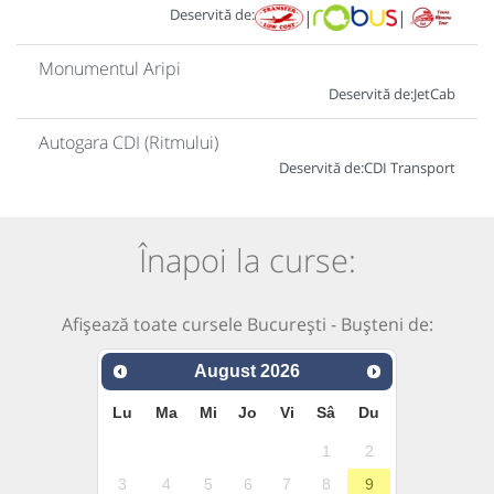
Deservită de:
|
|
Monumentul Aripi
Deservită de:
JetCab
Autogara CDI (Ritmului)
Deservită de:
CDI Transport
Înapoi la curse:
Afișează toate cursele București - Bușteni de:
August
2026
Lu
Ma
Mi
Jo
Vi
Sâ
Du
1
2
3
4
5
6
7
8
9