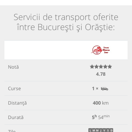
Servicii de transport oferite
între București și Orăștie:
Notă
4.78
Curse
1 ×
Distanță
400
km
h
min
Durată
5
54
Zile
L
M
M
J
V
S
D