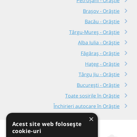
Petroșani - Orăștie
Brașov - Orăștie
Bacău - Orăștie
Târgu-Mureș - Orăștie
Alba Iulia - Orăștie
Făgăraș - Orăștie
Hațeg - Orăștie
Târgu Jiu - Orăștie
București - Orăștie
Toate sosirile în Orăștie
Închirieri autocare în Orăștie
×
Acest site web folosește
cookie-uri