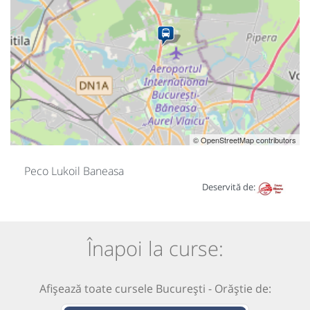
© OpenStreetMap contributors
Peco Lukoil Baneasa
Deservită de:
Înapoi la curse:
Afișează toate cursele București - Orăștie de: