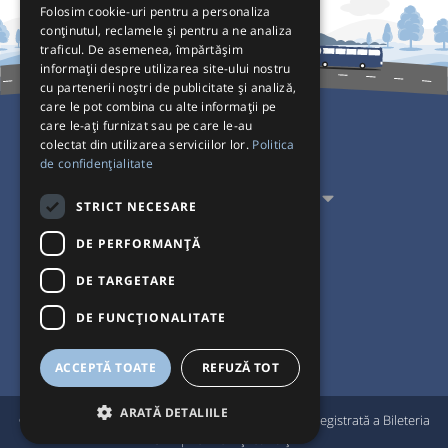
Folosim cookie-uri pentru a personaliza
conținutul, reclamele și pentru a ne analiza
traficul. De asemenea, împărtășim
informații despre utilizarea site-ului nostru
cu partenerii noștri de publicitate și analiză,
care le pot combina cu alte informații pe
care le-ați furnizat sau pe care le-au
colectat din utilizarea serviciilor lor.
Politica
Pentru Călători
de confidențialitate
Pentru Transportatori
STRICT NECESARE
Interacționăm
DE PERFORMANȚĂ
DE TARGETARE
Acceptăm plăți cu
DE FUNCŢIONALITATE
ACCEPTĂ TOATE
REFUZĂ TOT
ARATĂ DETALIILE
®
© Bileteria 2004-2026 | Autogari.RO
este marcă înregistrată a Bileteria
SRL |
Termeni și condiții