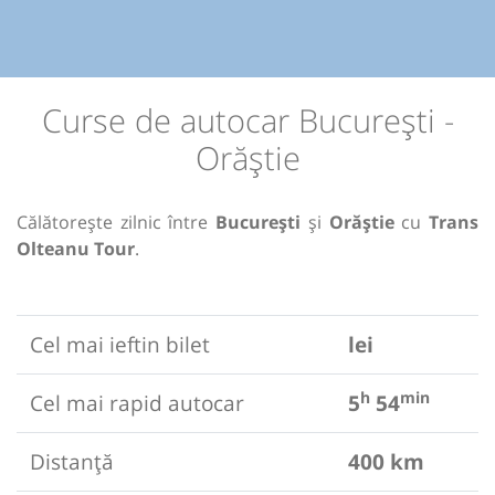
Curse de autocar București -
Orăștie
Călătorește zilnic între
București
și
Orăștie
cu
Trans
Olteanu Tour
.
Cel mai ieftin bilet
lei
h
min
Cel mai rapid autocar
5
54
Distanță
400 km