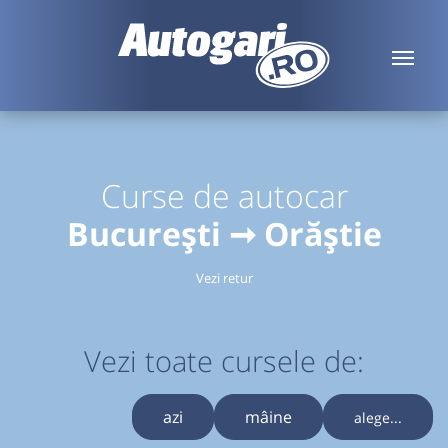
Curse de autocar
București ➞ Orăștie
Vezi retur
Vezi toate cursele de:
azi
mâine
alege...