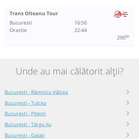
Trans Olteanu Tour
Bucuresti
16:50
Orastie
22:44
lei
290
Unde au mai călătorit alții?
București - Râmnicu Vâlcea
București - Tulcea
București - Pitești
București - Târgu Jiu
București - Galați