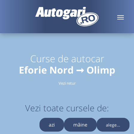
Curse de autocar
Eforie Nord ➞ Olimp
Vezi retur
Vezi toate cursele de:
azi
mâine
alege...