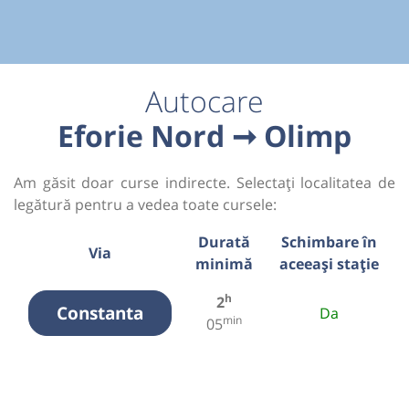
Autocare
Eforie Nord ➞ Olimp
Am găsit doar curse indirecte. Selectați localitatea de
legătură pentru a vedea toate cursele:
Durată
Schimbare în
Via
minimă
aceeași stație
h
2
Constanta
Da
min
05