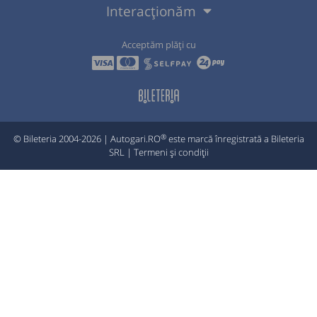
Interacționăm
Acceptăm plăți cu
®
© Bileteria 2004-2026 | Autogari.RO
este marcă înregistrată a Bileteria
SRL |
Termeni și condiții