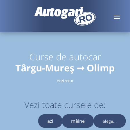
Curse de autocar
Târgu-Mureș ➞ Olimp
Vezi retur
Vezi toate cursele de:
azi
mâine
alege...