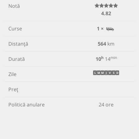
Notă
4.82
Curse
1 ×
Distanță
564
km
h
min
Durată
10
14
Zile
L
M
M
J
V
S
D
Preț
Politică anulare
24 ore