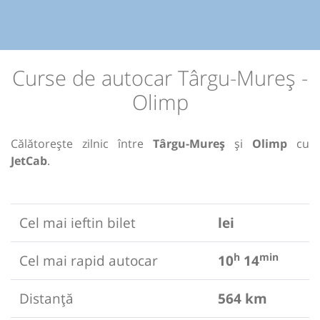
Curse de autocar Târgu-Mureș -
Olimp
Călătorește zilnic între
Târgu-Mureș
și
Olimp
cu
JetCab
.
Cel mai ieftin bilet
lei
h
min
Cel mai rapid autocar
10
14
Distanță
564 km