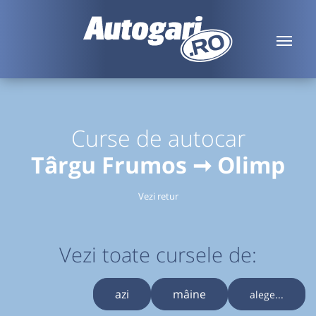
Curse de autocar
Târgu Frumos ➞ Olimp
Vezi retur
Vezi toate cursele de:
azi
mâine
alege...