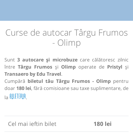
Curse de autocar Târgu Frumos
- Olimp
Sunt
3 autocare și microbuze
care călătoresc zilnic
între
Târgu Frumos
și
Olimp
operate de
Pristyl
și
Transaero by Edu Travel
.
Cumpără
biletul tău Târgu Frumos - Olimp
pentru
doar
180 lei
, fără comisioane sau taxe suplimentare, de
la
.
Cel mai ieftin bilet
180 lei