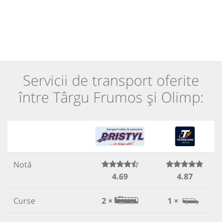
Servicii de transport oferite
între Târgu Frumos și Olimp:
Notă
4.69
4.87
Curse
2 ×
1 ×