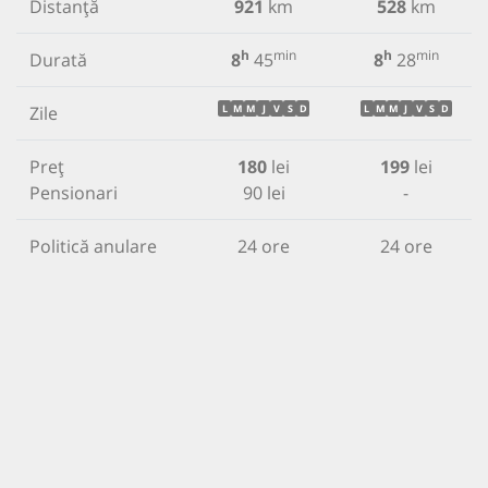
Distanță
921
km
528
km
h
min
h
min
Durată
8
45
8
28
Zile
L
M
M
J
V
S
D
L
M
M
J
V
S
D
Preț
180
lei
199
lei
Pensionari
90 lei
-
Politică anulare
24 ore
24 ore