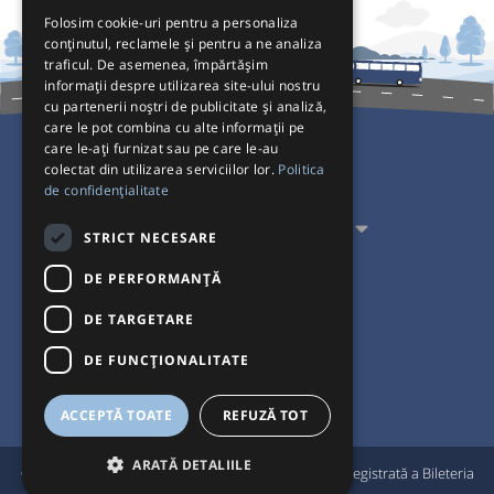
Folosim cookie-uri pentru a personaliza
conținutul, reclamele și pentru a ne analiza
traficul. De asemenea, împărtășim
informații despre utilizarea site-ului nostru
cu partenerii noștri de publicitate și analiză,
care le pot combina cu alte informații pe
care le-ați furnizat sau pe care le-au
colectat din utilizarea serviciilor lor.
Politica
Pentru Călători
de confidențialitate
Pentru Transportatori
STRICT NECESARE
Interacționăm
DE PERFORMANȚĂ
DE TARGETARE
Acceptăm plăți cu
DE FUNCŢIONALITATE
ACCEPTĂ TOATE
REFUZĂ TOT
ARATĂ DETALIILE
®
© Bileteria 2004-2026 | Autogari.RO
este marcă înregistrată a Bileteria