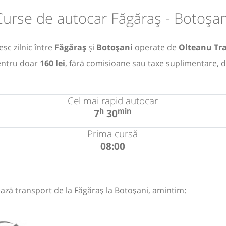
Curse de autocar Făgăraș - Botoșan
sc zilnic între
Făgăraș
și
Botoșani
operate de
Olteanu Tra
ntru doar
160 lei
, fără comisioane sau taxe suplimentare, d
Cel mai rapid autocar
h
min
7
30
Prima cursă
08:00
ază transport de la Făgăraș la Botoșani, amintim: