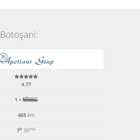
 Botoșani:
4.77
1 ×
465
km
h
min
7
30