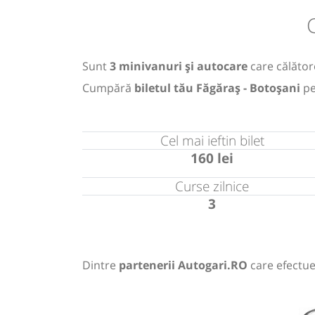
Sunt
3 minivanuri și autocare
care călătore
Cumpără
biletul tău Făgăraș - Botoșani
pe
Cel mai ieftin bilet
160 lei
Curse zilnice
3
Dintre
partenerii Autogari.RO
care efectue