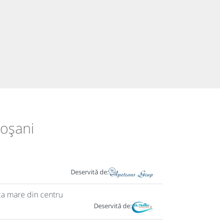
toșani
Deservită de:
ica mare din centru
Deservită de: