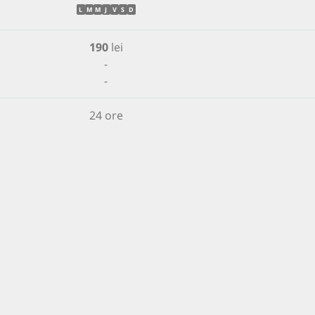
L
M
M
J
V
S
D
190
lei
-
-
24 ore