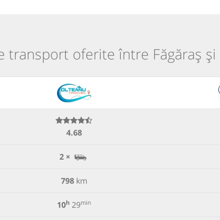
de transport oferite între Făgăraș și
4.68
2 ×
798
km
h
min
10
29