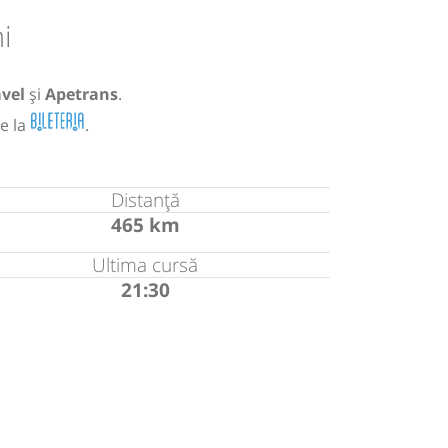
i
vel
și
Apetrans
.
e la
.
Distanță
465 km
Ultima cursă
21:30