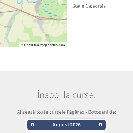
Statie Catedrala
© OpenStreetMap contributors
Înapoi la curse:
Afișează toate cursele Făgăraș - Botoșani de:
August
2026