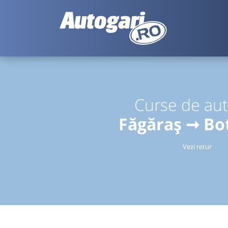
Curse de au
Făgăraș ➞ Bo
Vezi retur