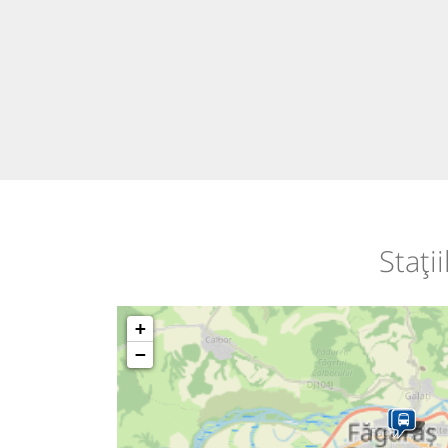
Stați
+
−