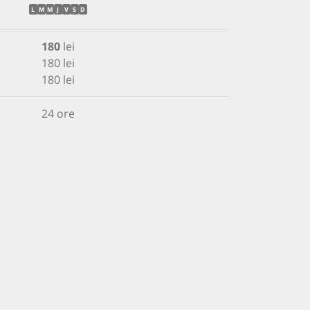
L
M
M
J
V
S
D
180
lei
180 lei
180 lei
24 ore