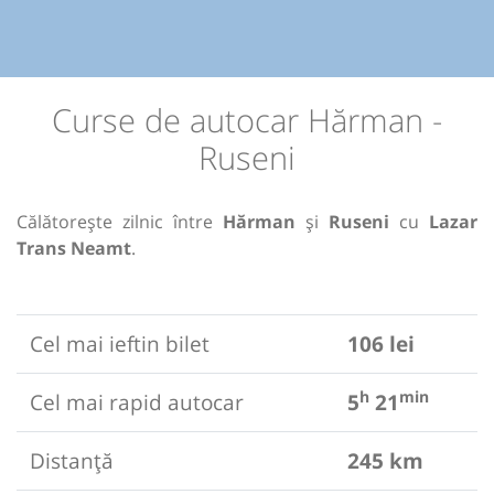
Curse de autocar Hărman -
Ruseni
Călătorește zilnic între
Hărman
și
Ruseni
cu
Lazar
Trans Neamt
.
Cel mai ieftin bilet
106 lei
h
min
Cel mai rapid autocar
5
21
Distanță
245 km