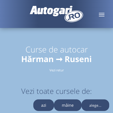
Curse de autocar
Hărman ➞ Ruseni
Vezi retur
Vezi toate cursele de:
azi
mâine
alege...