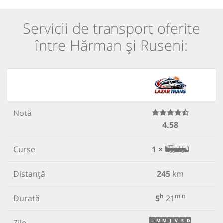
Servicii de transport oferite
între Hărman și Ruseni:
Notă
4.58
Curse
1 ×
Distanță
245
km
h
min
Durată
5
21
Zile
L
M
M
J
V
S
D