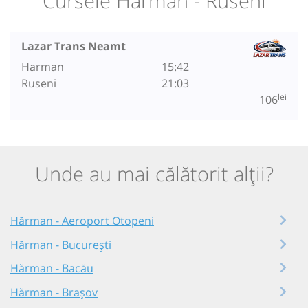
Cursele Hărman - Ruseni
Lazar Trans Neamt
Harman
15:42
Ruseni
21:03
lei
106
Unde au mai călătorit alții?
Hărman - Aeroport Otopeni
Hărman - București
Hărman - Bacău
Hărman - Brașov