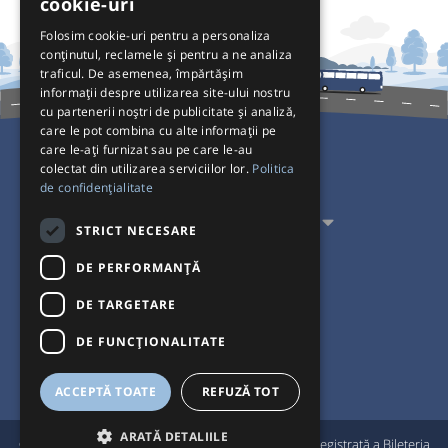
cookie-uri
Folosim cookie-uri pentru a personaliza
conținutul, reclamele și pentru a ne analiza
traficul. De asemenea, împărtășim
informații despre utilizarea site-ului nostru
cu partenerii noștri de publicitate și analiză,
care le pot combina cu alte informații pe
care le-ați furnizat sau pe care le-au
colectat din utilizarea serviciilor lor.
Politica
Pentru Călători
de confidențialitate
Pentru Transportatori
STRICT NECESARE
Interacționăm
DE PERFORMANȚĂ
DE TARGETARE
Acceptăm plăți cu
DE FUNCŢIONALITATE
ACCEPTĂ TOATE
REFUZĂ TOT
ARATĂ DETALIILE
®
© Bileteria 2004-2026 | Autogari.RO
este marcă înregistrată a Bileteria