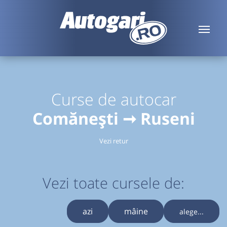
Curse de autocar
Comănești ➞ Ruseni
Vezi retur
Vezi toate cursele de:
azi
mâine
alege...