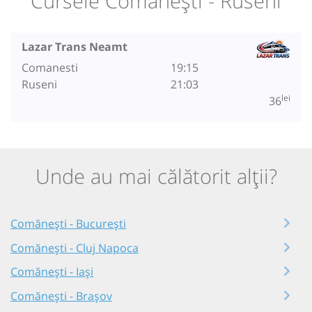
Cursele Comănești - Ruseni
Lazar Trans Neamt
Comanesti
19:15
Ruseni
21:03
lei
36
Unde au mai călătorit alții?
Comănești - București
Comănești - Cluj Napoca
Comănești - Iași
Comănești - Brașov