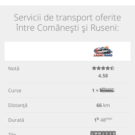
Servicii de transport oferite
între Comănești și Ruseni:
Notă
4.58
Curse
1 ×
Distanță
66
km
h
min
Durată
1
48
Zile
L
M
M
J
V
S
D