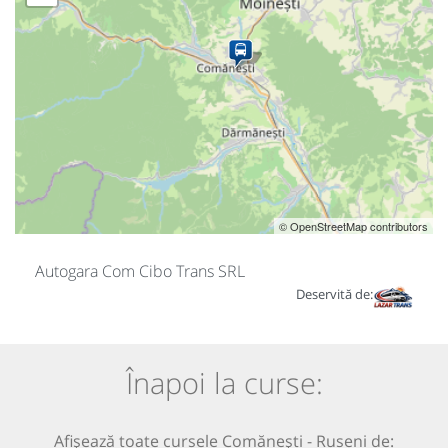
© OpenStreetMap contributors
Autogara Com Cibo Trans SRL
Deservită de:
Înapoi la curse:
Afișează toate cursele Comănești - Ruseni de: