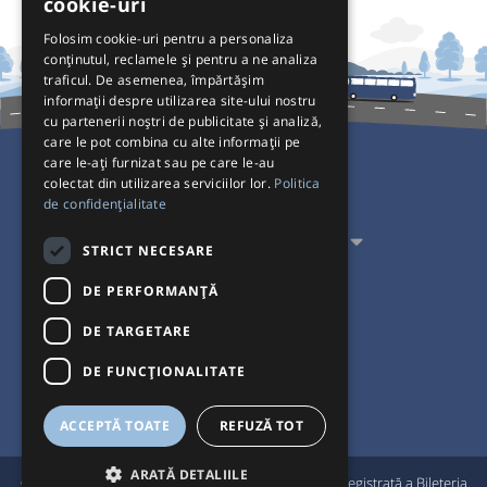
cookie-uri
Folosim cookie-uri pentru a personaliza
conținutul, reclamele și pentru a ne analiza
traficul. De asemenea, împărtășim
informații despre utilizarea site-ului nostru
cu partenerii noștri de publicitate și analiză,
care le pot combina cu alte informații pe
care le-ați furnizat sau pe care le-au
colectat din utilizarea serviciilor lor.
Politica
Pentru Călători
de confidențialitate
Pentru Transportatori
STRICT NECESARE
Interacționăm
DE PERFORMANȚĂ
DE TARGETARE
Acceptăm plăți cu
DE FUNCŢIONALITATE
ACCEPTĂ TOATE
REFUZĂ TOT
ARATĂ DETALIILE
®
© Bileteria 2004-2026 | Autogari.RO
este marcă înregistrată a Bileteria