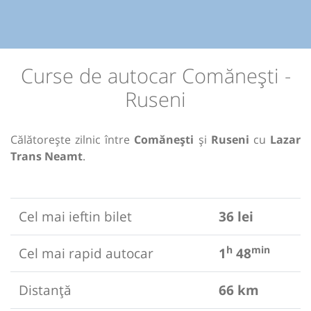
Curse de autocar Comănești -
Ruseni
Călătorește zilnic între
Comănești
și
Ruseni
cu
Lazar
Trans Neamt
.
Cel mai ieftin bilet
36 lei
h
min
Cel mai rapid autocar
1
48
Distanță
66 km