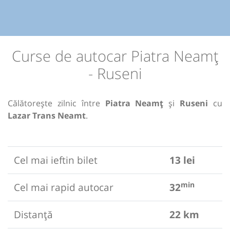
Curse de autocar Piatra Neamț
- Ruseni
Călătorește zilnic între
Piatra Neamț
și
Ruseni
cu
Lazar Trans Neamt
.
Cel mai ieftin bilet
13 lei
min
Cel mai rapid autocar
32
Distanță
22 km