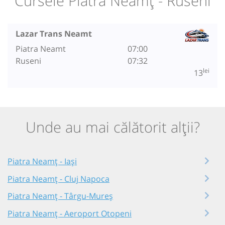
Cursele Piatra Neamț - Ruseni
Lazar Trans Neamt
Piatra Neamt
07:00
Ruseni
07:32
lei
13
Unde au mai călătorit alții?
Piatra Neamț - Iași
Piatra Neamț - Cluj Napoca
Piatra Neamț - Târgu-Mureș
Piatra Neamț - Aeroport Otopeni