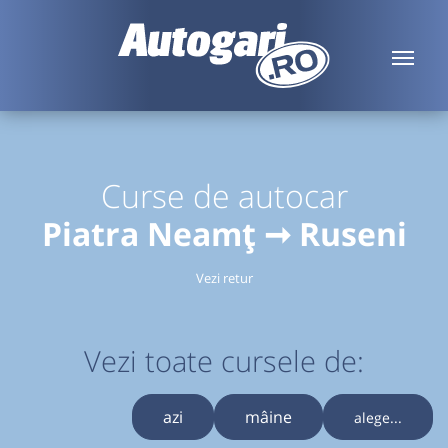
Curse de autocar
Piatra Neamț ➞ Ruseni
Vezi retur
Vezi toate cursele de:
azi
mâine
alege...