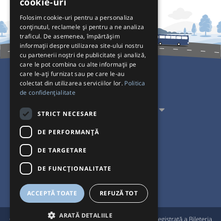
cookie-uri
Folosim cookie-uri pentru a personaliza
conținutul, reclamele și pentru a ne analiza
traficul. De asemenea, împărtășim
informații despre utilizarea site-ului nostru
cu partenerii noștri de publicitate și analiză,
care le pot combina cu alte informații pe
care le-ați furnizat sau pe care le-au
colectat din utilizarea serviciilor lor.
Politica
Pentru Călători
de confidențialitate
Pentru Transportatori
STRICT NECESARE
Interacționăm
DE PERFORMANȚĂ
DE TARGETARE
Acceptăm plăți cu
DE FUNCŢIONALITATE
ACCEPTĂ TOATE
REFUZĂ TOT
ARATĂ DETALIILE
®
© Bileteria 2004-2026 | Autogari.RO
este marcă înregistrată a Bileteria