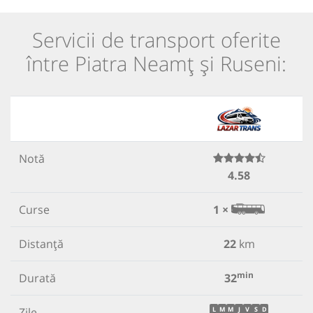
Servicii de transport oferite
între Piatra Neamț și Ruseni:
Notă
4.58
Curse
1 ×
Distanță
22
km
min
Durată
32
Zile
L
M
M
J
V
S
D