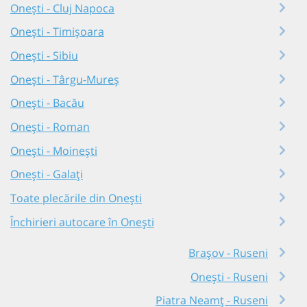
Onești - Cluj Napoca
Onești - Timișoara
Onești - Sibiu
Onești - Târgu-Mureș
Onești - Bacău
Onești - Roman
Onești - Moinești
Onești - Galați
Toate plecările din Onești
Închirieri autocare în Onești
Brașov - Ruseni
Onești - Ruseni
Piatra Neamț - Ruseni