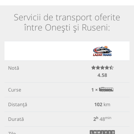
Servicii de transport oferite
între Onești și Ruseni:
Notă
4.58
Curse
1 ×
Distanță
102
km
h
min
Durată
2
48
Zile
L
M
M
J
V
S
D