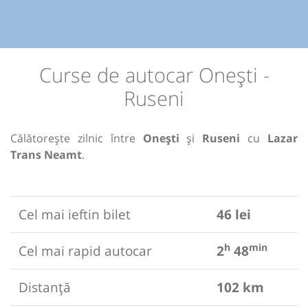
Curse de autocar Onești -
Ruseni
Călătorește zilnic între
Onești
și
Ruseni
cu
Lazar
Trans Neamt
.
Cel mai ieftin bilet
46 lei
h
min
Cel mai rapid autocar
2
48
Distanță
102 km