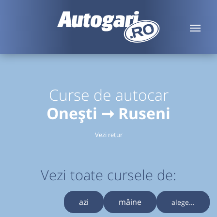
Curse de autocar
Onești ➞ Ruseni
Vezi retur
Vezi toate cursele de:
azi
mâine
alege...