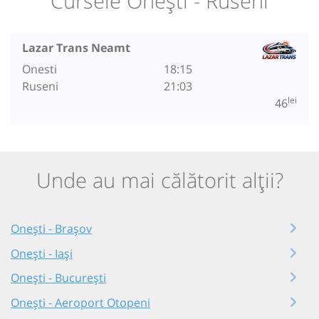
Cursele Onești - Ruseni
Lazar Trans Neamt
Onesti
18:15
Ruseni
21:03
lei
46
Unde au mai călătorit alții?
Onești - Brașov
Onești - Iași
Onești - București
Onești - Aeroport Otopeni