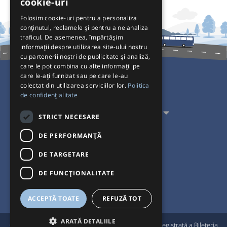
cookie-uri
Folosim cookie-uri pentru a personaliza
conținutul, reclamele și pentru a ne analiza
traficul. De asemenea, împărtășim
informații despre utilizarea site-ului nostru
cu partenerii noștri de publicitate și analiză,
care le pot combina cu alte informații pe
care le-ați furnizat sau pe care le-au
colectat din utilizarea serviciilor lor.
Politica
Pentru Călători
de confidențialitate
Pentru Transportatori
STRICT NECESARE
Interacționăm
DE PERFORMANȚĂ
DE TARGETARE
Acceptăm plăți cu
DE FUNCŢIONALITATE
ACCEPTĂ TOATE
REFUZĂ TOT
ARATĂ DETALIILE
®
© Bileteria 2004-2026 | Autogari.RO
este marcă înregistrată a Bileteria