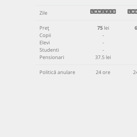
Zile
L
M
M
J
V
S
D
L
M
Preț
75
lei
Copii
-
Elevi
-
Studenti
-
Pensionari
37.5 lei
Politică anulare
24 ore
2