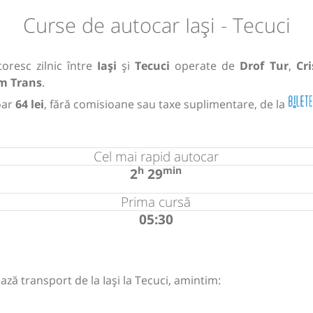
Curse de autocar Iași - Tecuci
oresc zilnic între
Iași
și
Tecuci
operate de
Drof Tur
,
Cr
m Trans
.
oar
64 lei
, fără comisioane sau taxe suplimentare, de la
Cel mai rapid autocar
h
min
2
29
Prima cursă
05:30
ză transport de la Iași la Tecuci, amintim: