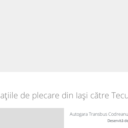
ațiile de plecare din Iași către Tec
Autogara Transbus Codrean
Deservită de