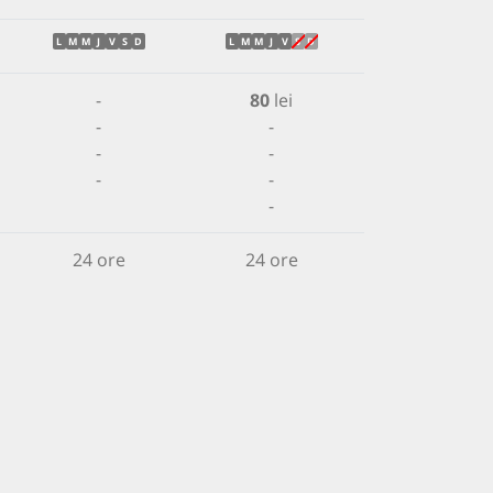
L
M
M
J
V
S
D
L
M
M
J
V
S
D
-
80
lei
-
-
-
-
-
-
-
24 ore
24 ore