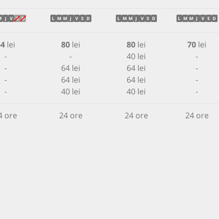
M
J
V
S
D
L
M
M
J
V
S
D
L
M
M
J
V
S
D
L
M
M
J
V
S
D
64
lei
80
lei
80
lei
70
lei
-
-
40 lei
-
-
64 lei
64 lei
-
-
64 lei
64 lei
-
-
40 lei
40 lei
-
4 ore
24 ore
24 ore
24 ore