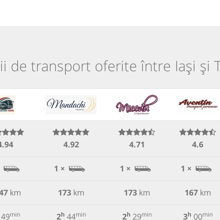
ii de transport oferite între Iași și 
4.94
4.92
4.71
4.6
1 ×
1 ×
1 ×
47
km
173
km
173
km
167
km
min
h
min
h
min
h
min
49
2
44
2
29
3
00