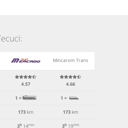
Tecuci:
Mincarom Trans
4.57
4.66
1 ×
1 ×
173
km
173
km
h
min
h
min
3
14
3
19