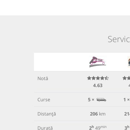
Servic
Notă
4.63
Curse
5 ×
1 ×
Distanță
206
km
21
h
min
h
Durată
2
49
3