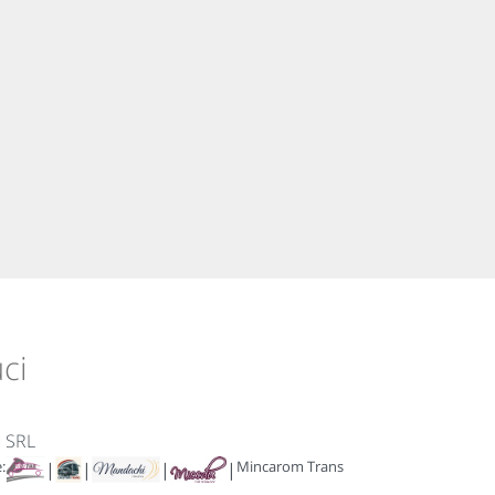
uci
u SRL
:
Mincarom Trans
|
|
|
|