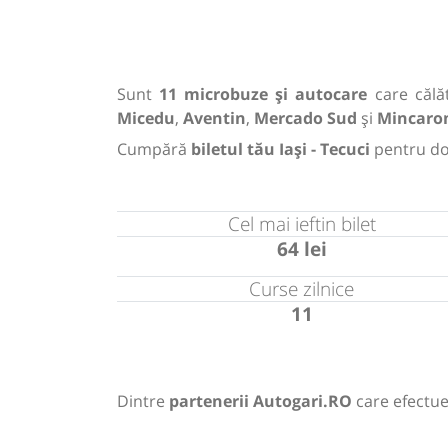
Sunt
11 microbuze și autocare
care călăt
Micedu
,
Aventin
,
Mercado Sud
și
Mincaro
Cumpără
biletul tău Iași - Tecuci
pentru d
Cel mai ieftin bilet
64 lei
Curse zilnice
11
Dintre
partenerii Autogari.RO
care efectuea