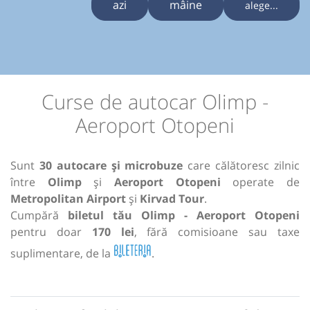
azi
mâine
alege...
Curse de autocar Olimp -
Aeroport Otopeni
Sunt
30 autocare și microbuze
care călătoresc zilnic
între
Olimp
și
Aeroport Otopeni
operate de
Metropolitan Airport
și
Kirvad Tour
.
Cumpără
biletul tău Olimp - Aeroport Otopeni
pentru doar
170 lei
, fără comisioane sau taxe
suplimentare, de la
.