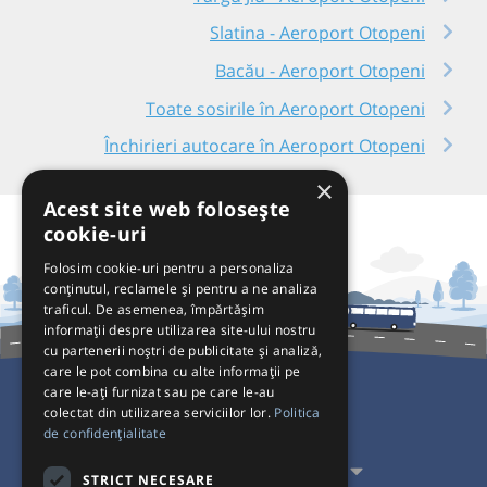
Slatina - Aeroport Otopeni
Bacău - Aeroport Otopeni
Toate sosirile în Aeroport Otopeni
Închirieri autocare în Aeroport Otopeni
×
Acest site web folosește
cookie-uri
Folosim cookie-uri pentru a personaliza
conținutul, reclamele și pentru a ne analiza
traficul. De asemenea, împărtășim
informații despre utilizarea site-ului nostru
cu partenerii noștri de publicitate și analiză,
care le pot combina cu alte informații pe
care le-ați furnizat sau pe care le-au
colectat din utilizarea serviciilor lor.
Politica
Pentru Călători
de confidențialitate
Pentru Transportatori
STRICT NECESARE