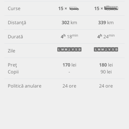
Curse
15 ×
15 ×
Distanță
302
km
339
km
h
min
h
min
Durată
4
18
4
24
Zile
L
M
M
J
V
S
D
L
M
M
J
V
S
D
Preț
170
lei
180
lei
Copii
-
90 lei
Politică anulare
24 ore
24 ore