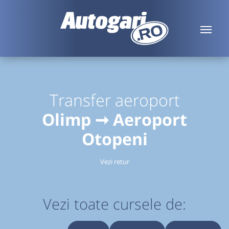
Transfer aeroport
Olimp ➞ Aeroport
Otopeni
Vezi retur
Vezi toate cursele de: