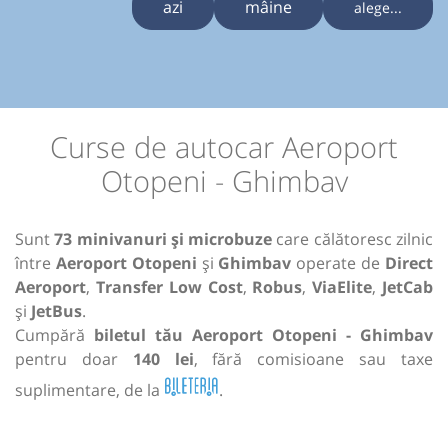
azi
mâine
alege...
Curse de autocar Aeroport
Otopeni - Ghimbav
Sunt
73 minivanuri și microbuze
care călătoresc zilnic
între
Aeroport Otopeni
și
Ghimbav
operate de
Direct
Aeroport
,
Transfer Low Cost
,
Robus
,
ViaElite
,
JetCab
și
JetBus
.
Cumpără
biletul tău Aeroport Otopeni - Ghimbav
pentru doar
140 lei
, fără comisioane sau taxe
suplimentare, de la
.