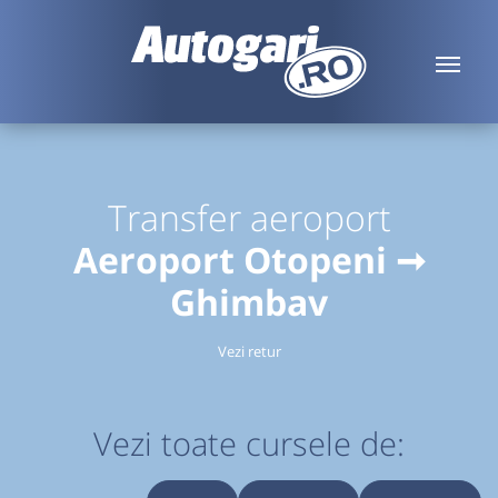
Transfer aeroport
Aeroport Otopeni ➞
Ghimbav
Vezi retur
Vezi toate cursele de: