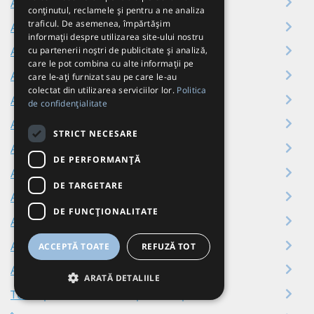
Aeroport Otopeni - Constanța
conținutul, reclamele și pentru a ne analiza
traficul. De asemenea, împărtășim
Aeroport Otopeni - Brașov
informații despre utilizarea site-ului nostru
Aeroport Otopeni - Craiova
cu partenerii noștri de publicitate și analiză,
care le pot combina cu alte informații pe
Aeroport Otopeni - Râmnicu Vâlcea
care le-ați furnizat sau pe care le-au
colectat din utilizarea serviciilor lor.
Politica
Aeroport Otopeni - Galați
de confidențialitate
Aeroport Otopeni - Tulcea
STRICT NECESARE
Aeroport Otopeni - Brăila
DE PERFORMANȚĂ
Aeroport Otopeni - Pitești
DE TARGETARE
Aeroport Otopeni - Iași
DE FUNCŢIONALITATE
Aeroport Otopeni - Târgu Jiu
Aeroport Otopeni - Bacău
ACCEPTĂ TOATE
REFUZĂ TOT
Aeroport Otopeni - Slatina
ARATĂ DETALIILE
Toate plecările din Aeroport Otopeni