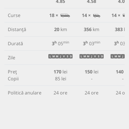
4.85
4.58
4.08
Curse
18 ×
14 ×
14 ×
Distanță
20
km
356
km
383
k
h
min
h
min
h
m
Durată
3
05
3
03
3
03
Zile
L
M
M
J
V
S
D
L
M
M
J
V
S
D
L
M
M
J
V
Preț
170
lei
150
lei
140
le
Copii
85 lei
-
-
Politică anulare
24 ore
24 ore
24 or