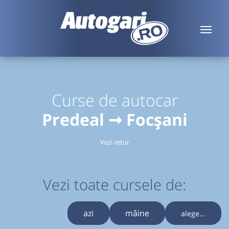
Curse de autocar
Predeal ➞ Focșani
Vezi retur
Vezi toate cursele de:
azi
mâine
alege...