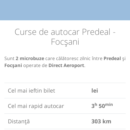
Curse de autocar Predeal -
Focșani
Sunt
2 microbuze
care călătoresc zilnic între
Predeal
și
Focșani
operate de
Direct Aeroport
.
Cel mai ieftin bilet
lei
h
min
Cel mai rapid autocar
3
50
Distanță
303 km