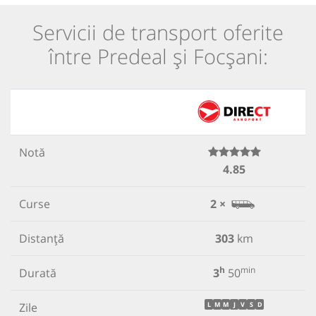
Servicii de transport oferite
între Predeal și Focșani:
Notă
4.85
Curse
2 ×
Distanță
303
km
h
min
Durată
3
50
Zile
L
M
M
J
V
S
D