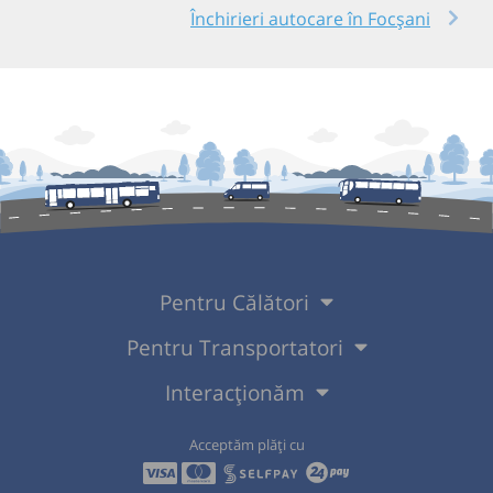
Închirieri autocare în Focșani
Pentru Călători
Pentru Transportatori
Interacționăm
Acceptăm plăți cu