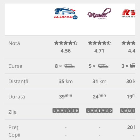
Notă
4.56
4.71
4.49
Curse
8 ×
5 ×
3 ×
Distanță
35
km
31
km
30
k
min
min
min
Durată
39
24
19
Zile
L
M
M
J
V
S
D
L
M
M
J
V
S
D
L
M
M
J
V
Preț
-
-
20
lei
Copii
-
-
-