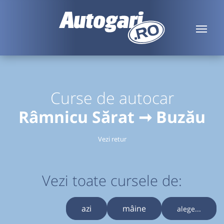
Curse de autocar
Râmnicu Sărat ➞ Buzău
Vezi retur
Vezi toate cursele de:
azi
mâine
alege...