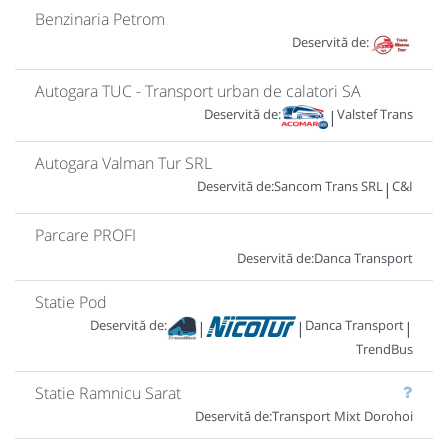
Benzinaria Petrom
Deservită de:
Autogara TUC - Transport urban de calatori SA
Deservită de:
Valstef Trans
|
Autogara Valman Tur SRL
Deservită de:
Sancom Trans SRL
C&I
|
Parcare PROFI
Deservită de:
Danca Transport
Statie Pod
Deservită de:
Danca Transport
|
|
|
TrendBus
Statie Ramnicu Sarat
Deservită de:
Transport Mixt Dorohoi