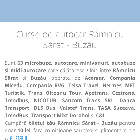
Curse de autocar Râmnicu
Sărat - Buzău
Sunt
63 microbuze, autocare, minivanuri, autobuze
și midi-autocare
care călătoresc zilnic între
Râmnicu
Sărat
și
Buzău
operate de
Acomar
,
Compania
Micedu
,
Compania RVG
,
Teisa Travel
,
Hermes
,
MET
Turistik
,
Trans Olteanu Tour
,
Apetrans
,
Ceztrans
,
Trendbus
,
NICOTUR
,
Sancom Trans SRL
,
Danca
Transport
,
DLS Bus
,
Valstef Trans
,
TASA Suceava
,
TrendBus
,
Transport Mixt Dorohoi
și
C&I
.
Cumpără
biletul tău Râmnicu Sărat - Buzău
pentru
doar
10 lei
, fără comisioane sau taxe suplimentare, de