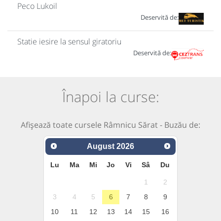
Peco Lukoil
Deservită de:
Statie iesire la sensul giratoriu
Deservită de:
Înapoi la curse:
Afișează toate cursele Râmnicu Sărat - Buzău de:
August
2026
Lu
Ma
Mi
Jo
Vi
Sâ
Du
1
2
3
4
5
6
7
8
9
10
11
12
13
14
15
16