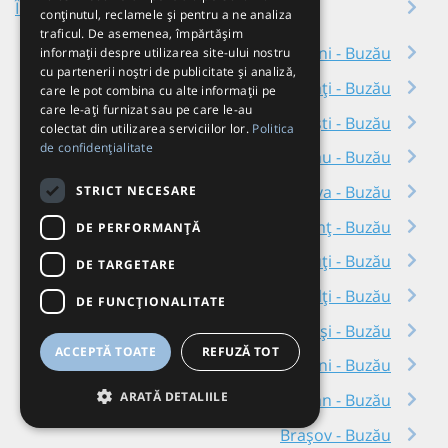
Închirieri autocare în Râmnicu Sărat
conținutul, reclamele și pentru a ne analiza
traficul. De asemenea, împărtășim
Aeroport Otopeni - Buzău
informații despre utilizarea site-ului nostru
cu partenerii noștri de publicitate și analiză,
Galați - Buzău
care le pot combina cu alte informații pe
care le-ați furnizat sau pe care le-au
București - Buzău
colectat din utilizarea serviciilor lor.
Politica
de confidențialitate
Bacău - Buzău
Suceava - Buzău
STRICT NECESARE
Piatra Neamț - Buzău
DE PERFORMANȚĂ
Rădăuți - Buzău
DE TARGETARE
Bălți - Buzău
DE FUNCŢIONALITATE
Iași - Buzău
ACCEPTĂ TOATE
REFUZĂ TOT
Fălticeni - Buzău
ARATĂ DETALIILE
Roman - Buzău
Brașov - Buzău