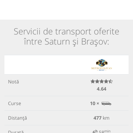
Servicii de transport oferite
între Saturn și Brașov:
Notă
4.64
Curse
10 ×
Distanță
477
km
h
min
Durată
6
58