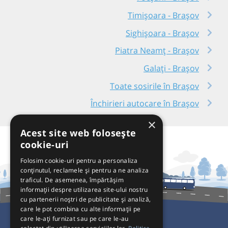
Timișoara - Brașov
Sighișoara - Brașov
Piatra Neamț - Brașov
Galați - Brașov
Toate sosirile în Brașov
Închirieri autocare în Brașov
×
Acest site web folosește
cookie-uri
Folosim cookie-uri pentru a personaliza
conținutul, reclamele și pentru a ne analiza
traficul. De asemenea, împărtășim
informații despre utilizarea site-ului nostru
cu partenerii noștri de publicitate și analiză,
care le pot combina cu alte informații pe
care le-ați furnizat sau pe care le-au