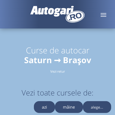
Curse de autocar
Saturn ➞ Brașov
Vezi retur
Vezi toate cursele de:
azi
mâine
alege...