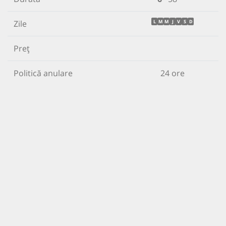
Zile
L
M
M
J
V
S
D
Preț
Politică anulare
24 ore