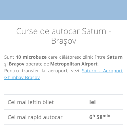
Curse de autocar Saturn -
Brașov
Sunt
10 microbuze
care călătoresc zilnic între
Saturn
și
Brașov
operate de
Metropolitan Airport
.
Pentru transfer la aeroport, vezi
Saturn - Aeroport
Ghimbav-Brașov
Cel mai ieftin bilet
lei
h
min
Cel mai rapid autocar
6
58