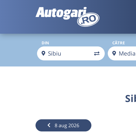
DIN
CĂTRE
Si
8 aug 2026