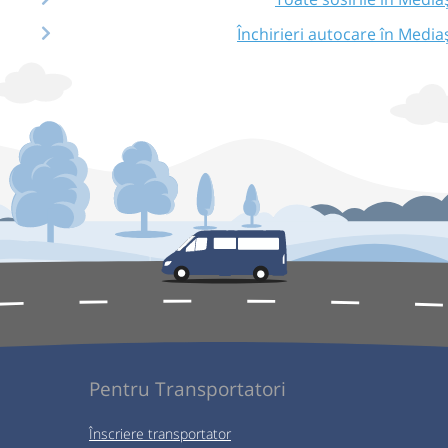
Închirieri autocare în Media
Pentru Transportatori
Înscriere transportator