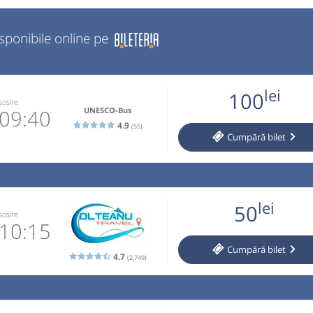
isponibile online pe
lei
100
sosire
UNESCO-Bus
09:40
4.9
(55)
Cumpără
bilet
9208681
 email
lei
50
 operator
sosire
10:15
Cumpără
bilet
4.7
(2,749)
919764
 email