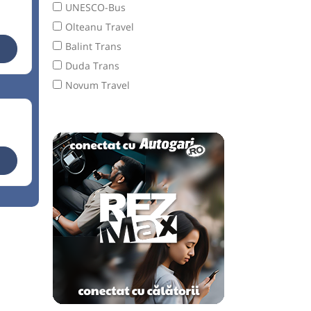
UNESCO-Bus
Olteanu Travel
Balint Trans
Duda Trans
Novum Travel