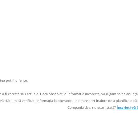
șani
circulație:
M
M
J
V
S
D
circulație:
ă
bilet
M
M
J
V
S
D
ă
bilet
ea pot fi diferite.
de a fi corecte sau actuale. Dacă observați o informaţie incorectă, vă rugăm să ne anunțaț
Medias
 vă sfătuim să verificaţi informaţia la operatorul de transport înainte de a planifica o căl
Compania dvs. nu este listată?
Înscrieți-vă
circulație:
M
M
J
V
S
D