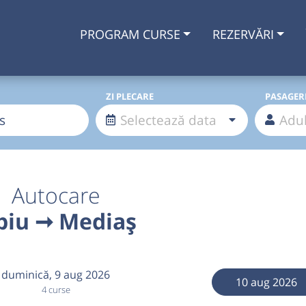
PROGRAM CURSE
REZERVĂRI
ZI PLECARE
PASAGER
Autocare
biu ➞ Mediaș
duminică,
9 aug 2026
10 aug 2026
4 curse