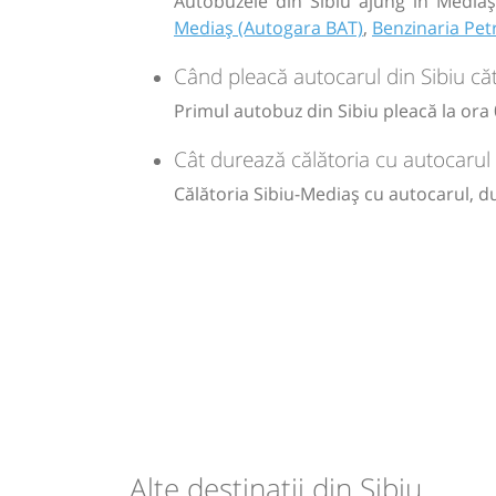
Autobuzele din Sibiu ajung în Mediaș 
Mediaș (Autogara BAT)
,
Benzinaria Pe
Când pleacă autocarul din Sibiu că
Primul autobuz din Sibiu pleacă la ora 0
Cât durează călătoria cu autocarul 
Călătoria Sibiu-Mediaș cu autocarul, d
Alte destinații din Sibiu