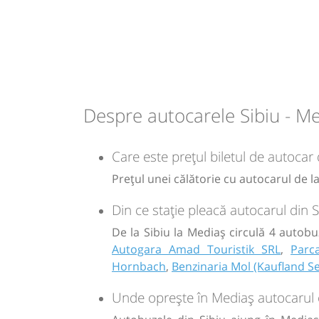
lei
31
Cumpăr
Sursa:
Balint Trans
| Ultima actualizare:
07/2026
Despre autocarele Sibiu - M
Care este prețul biletul de autocar 
Prețul unei călătorie cu autocarul de l
Din ce stație pleacă autocarul din 
De la Sibiu la Mediaș circulă 4 autobu
Autogara Amad Touristik SRL
,
Parc
Hornbach
,
Benzinaria Mol (Kaufland S
Unde oprește în Mediaș autocarul c