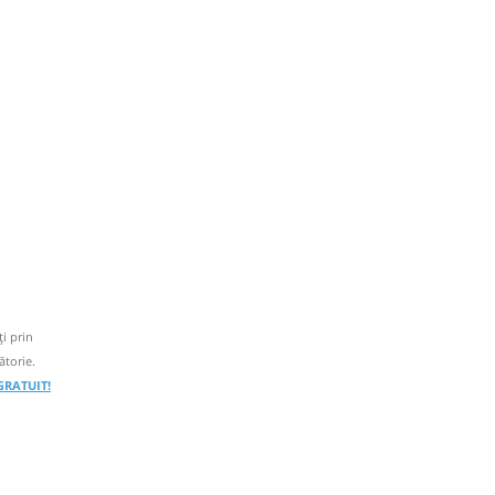
i prin
ătorie.
 GRATUIT!