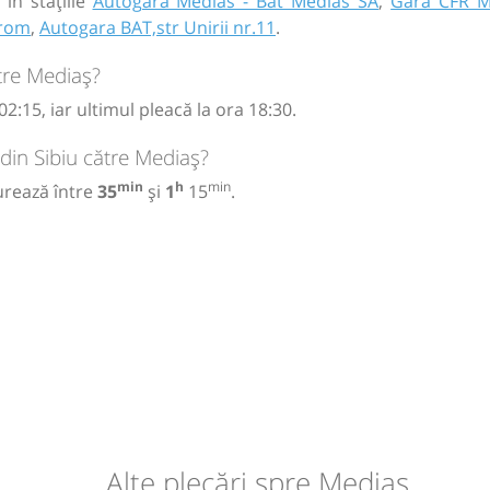
în stațiile
Autogara Medias - Bat Medias SA
,
Gara CFR M
trom
,
Autogara BAT,str Unirii nr.11
.
tre Mediaș?
2:15, iar ultimul pleacă la ora 18:30.
din Sibiu către Mediaș?
min
h
min
urează între
35
și
1
15
.
Alte plecări spre Mediaș