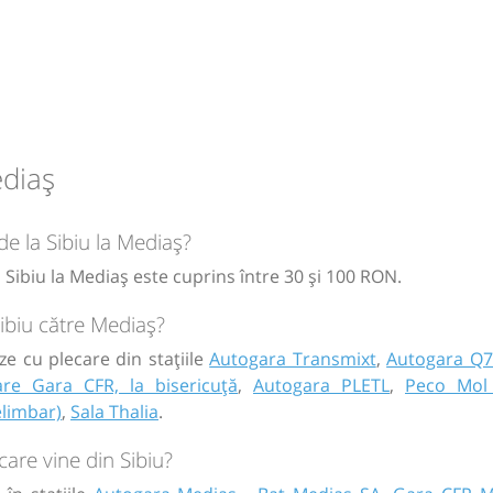
ă
bilet
ediaș
de la Sibiu la Mediaș?
a Sibiu la Mediaș este cuprins între 30 și 100 RON.
Sibiu către Mediaș?
ze cu plecare din stațiile
Autogara Transmixt
,
Autogara Q7
are Gara CFR, la bisericuță
,
Autogara PLETL
,
Peco Mol
elimbar)
,
Sala Thalia
.
are vine din Sibiu?