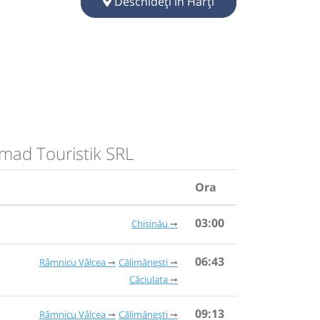
Deschideți în Hărți
Amad Touristik SRL
Ora
03:00
Chișinău
06:43
Râmnicu Vâlcea
Călimănești
Căciulata
09:13
Râmnicu Vâlcea
Călimănești