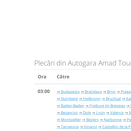
Plecări din Autogara Amad Tour
Ora
Către
03:00
Budapesta
Bratislava
Brno
Praga
Nürnberg
Heilbronn
Bruchsal
Ka
Baden-Baden
Freiburg im Breisgau
Besançon
Dole
Lyon
Valence
M
Montpellier
Béziers
Narbonne
Pe
Tarragona
Vinaroz
Castellón de la 