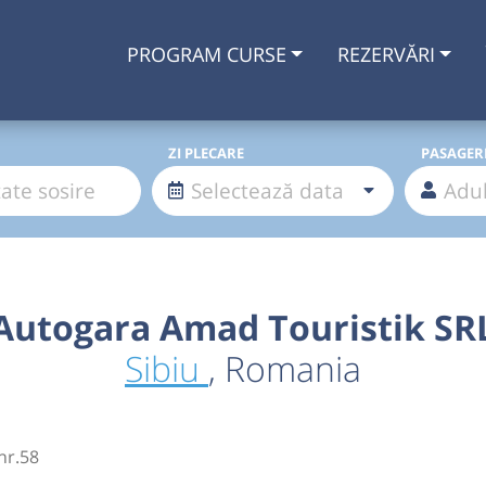
PROGRAM CURSE
REZERVĂRI
ZI PLECARE
PASAGER
Autogara Amad Touristik SR
Sibiu
, Romania
 nr.58