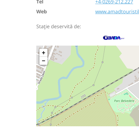
Tel
+4-0269-212.227
Web
www.amadtouristi
Stație deservită de:
+
−