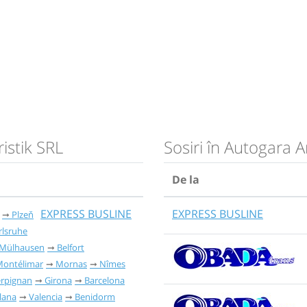
istik SRL
Sosiri în Autogara 
De la
EXPRESS BUSLINE
EXPRESS BUSLINE
Plzeň
rlsruhe
Mülhausen
Belfort
ontélimar
Mornas
Nîmes
rpignan
Girona
Barcelona
Plana
Valencia
Benidorm