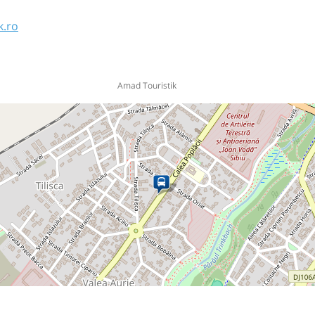
k.ro
Amad Touristik