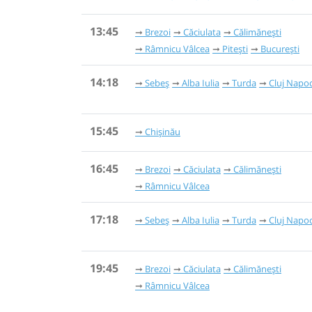
13:45
Brezoi
Căciulata
Călimănești
Râmnicu Vâlcea
Pitești
București
14:18
Sebeș
Alba Iulia
Turda
Cluj Napo
15:45
Chișinău
16:45
Brezoi
Căciulata
Călimănești
Râmnicu Vâlcea
17:18
Sebeș
Alba Iulia
Turda
Cluj Napo
19:45
Brezoi
Căciulata
Călimănești
Râmnicu Vâlcea