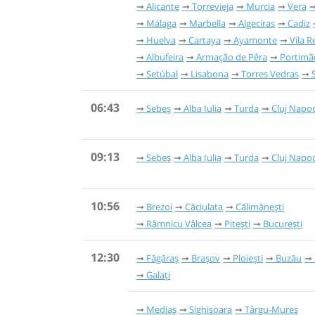
Alicante
Torrevieja
Murcia
Vera
Málaga
Marbella
Algeciras
Cadiz
Huelva
Cartaya
Ayamonte
Vila R
Albufeira
Armação de Pêra
Portimã
Setúbal
Lisabona
Torres Vedras
06:43
Sebeș
Alba Iulia
Turda
Cluj Napo
09:13
Sebeș
Alba Iulia
Turda
Cluj Napo
10:56
Brezoi
Căciulata
Călimănești
Râmnicu Vâlcea
Pitești
București
12:30
Făgăraș
Brașov
Ploiești
Buzău
Galați
Mediaș
Sighișoara
Târgu-Mureș