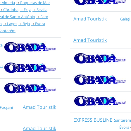
Almería
Roquetas de Mar
Córdoba
Écija
Sevilla
eal de Santo António
Faro
Amad Touristik
Galați
o
Lagos
Beja
Évora
Santarém
Amad Touristik
ca
ca
Amad Touristik
Focșani
EXPRESS BUSLINE
Santarém
Évora
Amad Touristik