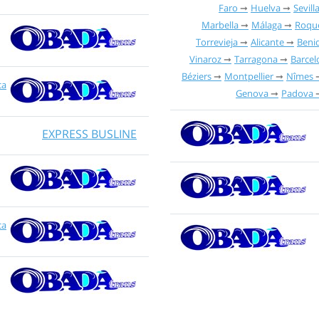
Faro
Huelva
Sevill
Marbella
Málaga
Roque
Torrevieja
Alicante
Beni
Vinaroz
Tarragona
Barcel
Béziers
Montpellier
Nîmes
ca
Genova
Padova
EXPRESS BUSLINE
ca