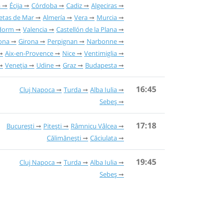
a
Écija
Córdoba
Cadiz
Algeciras
tas de Mar
Almería
Vera
Murcia
dorm
Valencia
Castellón de la Plana
ona
Girona
Perpignan
Narbonne
Aix-en-Provence
Nice
Ventimiglia
Veneția
Udine
Graz
Budapesta
16:45
Cluj Napoca
Turda
Alba Iulia
Sebeș
17:18
București
Pitești
Râmnicu Vâlcea
Călimănești
Căciulata
19:45
Cluj Napoca
Turda
Alba Iulia
Sebeș