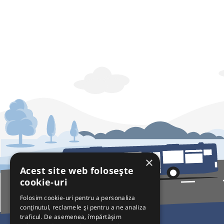
×
Acest site web folosește
cookie-uri
Folosim cookie-uri pentru a personaliza
conținutul, reclamele și pentru a ne analiza
traficul. De asemenea, împărtășim
Pentru Călători