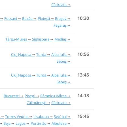
Căciulata
10:30
Focșani
Buzău
Ploiești
Brașov
Făgăraș
Târgu-Mureș
Sighișoara
Mediaș
10:56
Cluj Napoca
Turda
Alba Iulia
Sebeș
13:45
Cluj Napoca
Turda
Alba Iulia
Sebeș
14:18
București
Pitești
Râmnicu Vâlcea
Călimănești
Căciulata
15:45
Torres Vedras
Lisabona
Setúbal
Beja
Lagos
Portimão
Albufeira