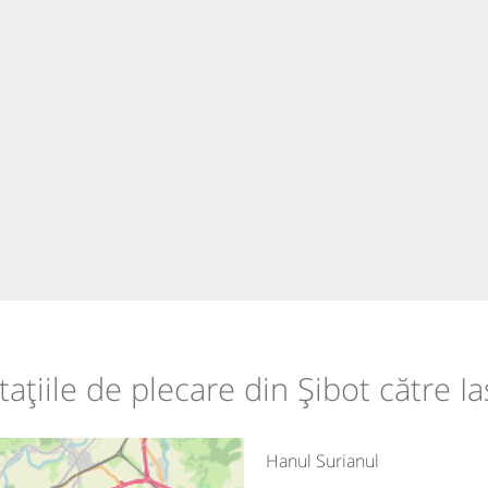
tațiile de plecare din Șibot către Ia
Hanul Surianul