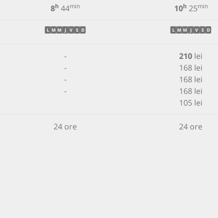
h
min
h
min
8
44
10
25
L
M
M
J
V
S
D
L
M
M
J
V
S
D
-
210
lei
-
168 lei
-
168 lei
-
168 lei
105 lei
24 ore
24 ore