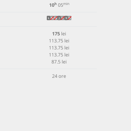
h
min
10
05
L
M
M
J
V
S
D
175
lei
113.75 lei
113.75 lei
113.75 lei
87.5 lei
24 ore