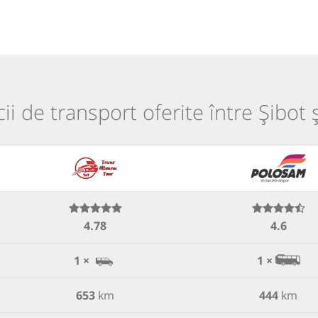
cii de transport oferite între Șibot și
4.78
4.6
1 ×
1 ×
653
km
444
km