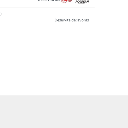
|
)
Deservită de:
Izvoras