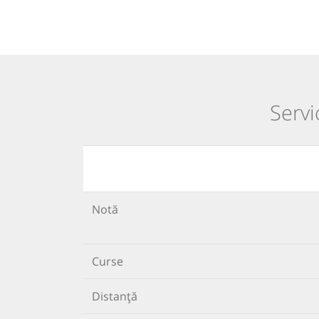
Servi
Notă
Curse
Distanță