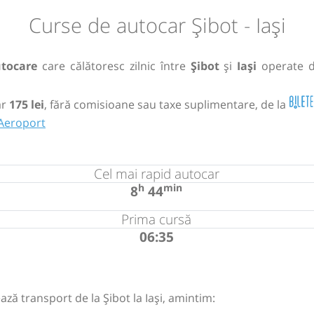
Curse de autocar Șibot - Iași
utocare
care călătoresc zilnic între
Șibot
și
Iași
operate 
ar
175 lei
, fără comisioane sau taxe suplimentare, de la
i Aeroport
Cel mai rapid autocar
h
min
8
44
Prima cursă
06:35
ză transport de la Șibot la Iași, amintim: