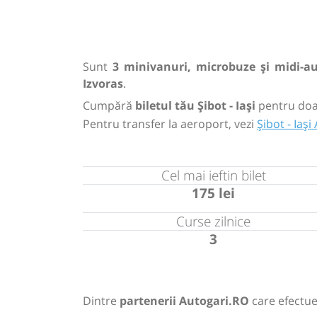
Sunt
3 minivanuri, microbuze și midi-a
Izvoras
.
Cumpără
biletul tău Șibot - Iași
pentru do
Pentru transfer la aeroport, vezi
Șibot - Iaș
Cel mai ieftin bilet
175 lei
Curse zilnice
3
Dintre
partenerii Autogari.RO
care efectuea