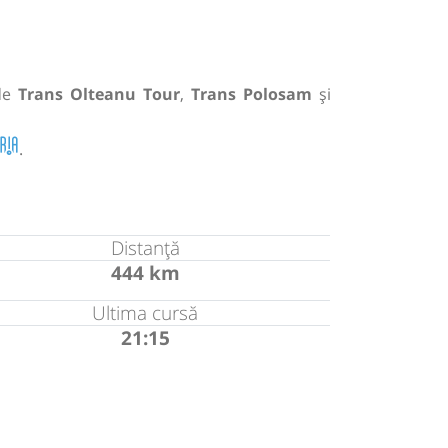
de
Trans Olteanu Tour
,
Trans Polosam
și
.
Distanță
444 km
Ultima cursă
21:15