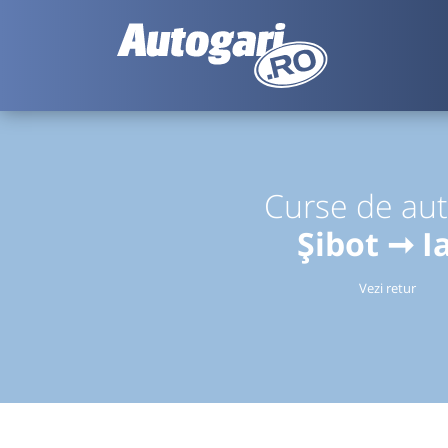
Curse de au
Șibot ➞ Ia
Vezi retur