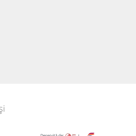
și
Deservită de: